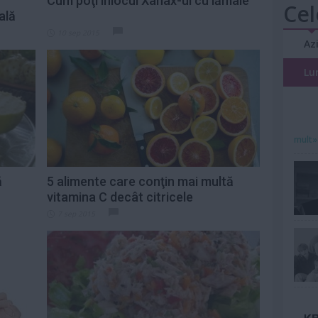
Cum poţi înlocui Xanax-ul cu lămâie
Cel
ală
10 sep 2015
Az
Lu
mult»
ă
5 alimente care conţin mai multă
vitamina C decât citricele
7 sep 2015