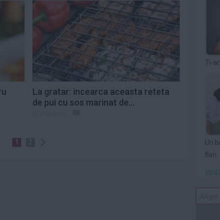
Ti-a
ru
La gratar: incearca aceasta reteta
de pui cu sos marinat de...
4 iul 2013
1
2
Un b
flori
Vezi 