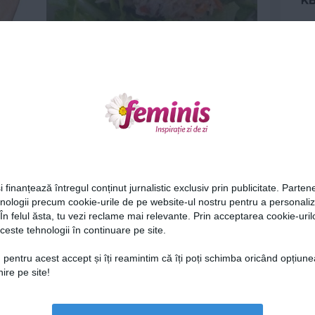
i ai
Salată de ton cu citrice
29 iul 2015
Ne
i finanțează întregul conținut jurnalistic exclusiv prin publicitate. Partene
hnologii precum cookie-urile de pe website-ul nostru pentru a personali
 În felul ăsta, tu vezi reclame mai relevante. Prin acceptarea cookie-urilo
oxine
Cum scapi de mirosul de tigara din
ceste tehnologii în continuare pe site.
casa
Cel
4 feb 2015
 pentru acest accept și îți reamintim că îți poți schimba oricând opțiune
ire pe site!
Az
Lu