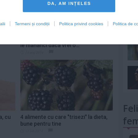
DA, AM INȚELES
lii
Termeni și condiții
Politica privind cookies
Politica de co
mult»
arisite
5 alimente CRUDE pe care trebuie sa
le mananci daca vrei o...
14 aug 2014
Fel
a, cu
4 alimente cu care "trisezi" la dieta,
fem
bune pentru tine
13 feb 2014