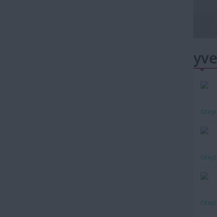
yve
Citeş
Citeş
Citeş