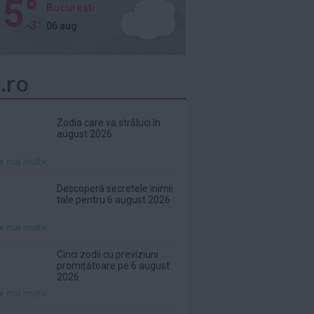
5°
Bucuresti
-3°
06 aug
.ro
Zodia care va străluci în
august 2026
te mai mult»
Descoperă secretele inimii
tale pentru 6 august 2026
te mai mult»
Cinci zodii cu previziuni
promițătoare pe 6 august
2026
te mai mult»