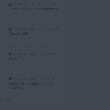
Cristina Marioglou
10 iul 2018
Lumea utopică a unei feministe
înrăite
Cristina Marioglou
18 aug 2017
Soț reciclabil
Cristina Marioglou
10 iun 2017
Brain sex
Cristina Marioglou
22 apr 2017
Relație cu o femeie aproape
divorțată
 mult»