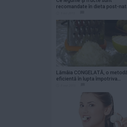
Ce legume şi fructe sunt
recomandate în dieta post-nat
9 oct 2015
Lămâia CONGELATĂ, o metod
eficientă în lupta împotriva...
9 sep 2015