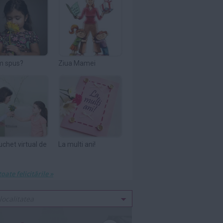
m spus?
Ziua Mamei
uchet virtual de
La multi ani!
toate felicitările »