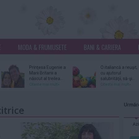
E
MODA & FRUMUSETE
BANI & CARIERA
Prinţesa Eugenie a
O italiancă a reuşit,
Marii Britanii a
cu ajutorul
născut al treilea...
salubrităţii, să-şi...
Citeste mai mult»
Citeste mai mult»
Netflix, dat în
Donna Mills,
judecată pentru
vedeta serialului
Urmăre
itrice
105 milioane de
„Knots Landing”, și-
dolari...
a...
Citeste mai mult»
Citeste mai mult»
Az
DJ Kavinsky,
Patru femei îl
cunoscut pentru
acuză pe actorul