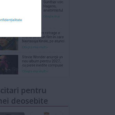
Gunther von
Hagens,
anatomistul
german care
Citeşte mai
expunea
nfidențialitate
cadavre
''plastinate'',
a decedat la
Wim Wenders retrage o
81 de ani
scenă dintr-un film în care
Nastassja Kinski, pe atunci
adolescentă, apărea
Citeşte mai mult»
topless
Stevie Wonder anunţă un
nou album pentru 2027,
cu piese inedite compuse
la începutul carierei sale
Citeşte mai mult»
icitari pentru
ei deosebite