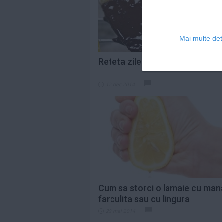
Mai multe deta
Reteta zilei: Coji de citrice zah
12 dec 2014
Cum sa storci o lamaie cu man
farculita sau cu lingura
29 mai 2014