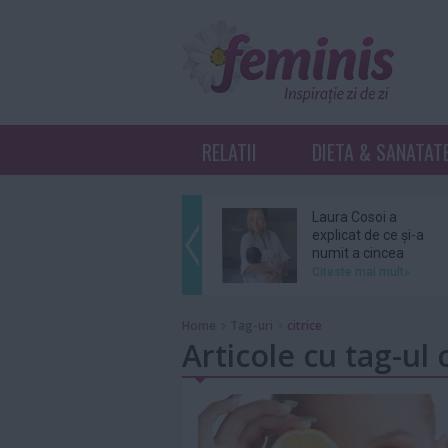
RELATII
DIETA & SANATAT
Laura Cosoi a
explicat de ce și-a
numit a cincea
fiică...
Citeste mai mult»
Ariana Grande se
Home
Tag-uri
citrice
retrage din
Articole cu tag-ul c
distribuția unui
musical...
Citeste mai mult»
Grupul BTS nu se
va înscrie în cursa