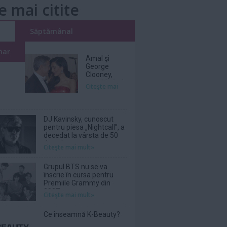
e mai citite
i
Săptămânal
nar
Amal şi
George
Clooney,
nevoiţi să-şi
Citeşte mai
părăsească
vila de lux
din cauza
incendiilor
DJ Kavinsky, cunoscut
pentru piesa „Nightcall”, a
decedat la vârsta de 50
de ani
Citeşte mai mult»
Grupul BTS nu se va
înscrie în cursa pentru
Premiile Grammy din
2027
Citeşte mai mult»
Ce înseamnă K-Beauty?