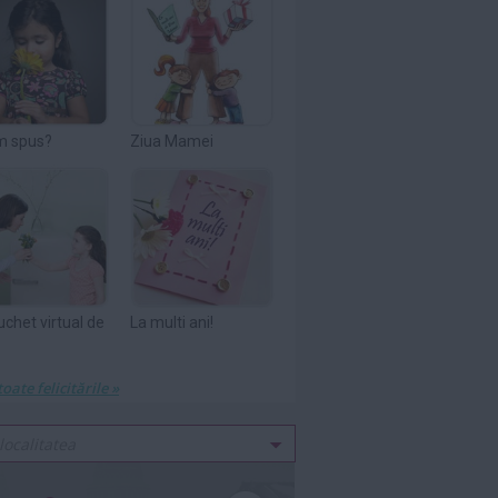
m spus?
Ziua Mamei
uchet virtual de
La multi ani!
toate felicitările »