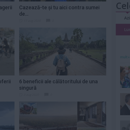
Cel
agerii
Cazează-te și tu aici contra sumei
de...
Az
17 aug 2020
0
Lu
mult»
oferii
6 beneficii ale călătoritului de una
singură
3 aug 2020
0