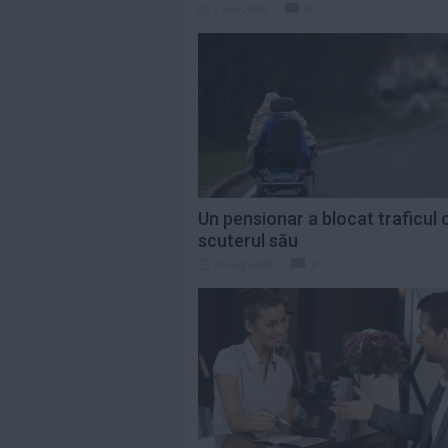
3 sep 2020
0
Un pensionar a blocat traficul 
scuterul său
25 aug 2020
0