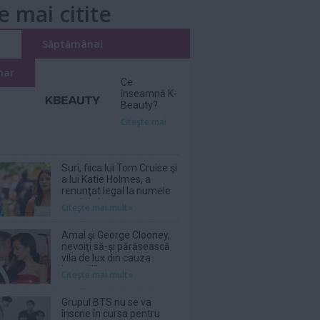
e mai citite
i
Săptămânal
nar
Ce
înseamnă K-
Beauty?
Citeşte mai
Suri, fiica lui Tom Cruise şi
a lui Katie Holmes, a
renunţat legal la numele
tatălui ei
Citeşte mai mult»
Amal şi George Clooney,
nevoiţi să-şi părăsească
vila de lux din cauza
incendiilor
Citeşte mai mult»
Grupul BTS nu se va
înscrie în cursa pentru