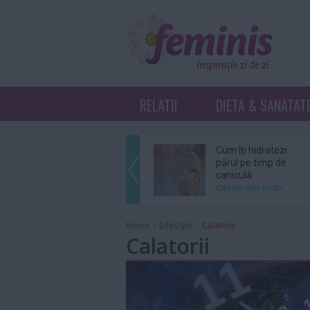
RELATII
DIETA & SANATAT
Cum îți hidratezi
părul pe timp de
caniculă
Citeste mai mult»
Sebastian Stan şi
Home
Lifestyle
Calatorii
Annabelle Wallis
Calatorii
au devenit părinţi
Citeste mai mult»
Ce înseamnă K-
Beauty?