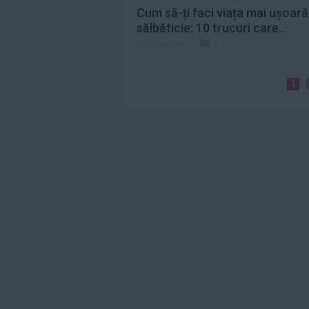
Cum să-ți faci viața mai ușoară
sălbăticie: 10 trucuri care...
28 apr 2020
0
1