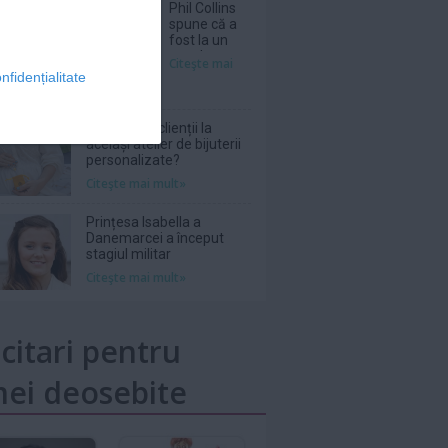
Phil Collins
spune că a
fost la un
pas de
Citeşte mai
moarte în
nfidențialitate
2024 din
cauza
abuzului de
De ce revin clienții la
alcool
același atelier de bijuterii
personalizate?
Citeşte mai mult»
Prințesa Isabella a
Danemarcei a început
stagiul militar
Citeşte mai mult»
icitari pentru
ei deosebite