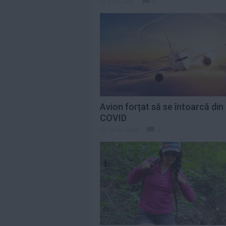
1 iun 2020
0
Avion forțat să se întoarcă di
COVID
28 mai 2020
0