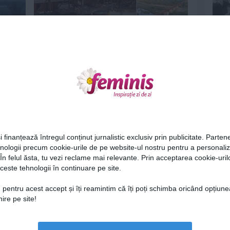
 zbor
Tren abandonat, transformat în
hotel de lux
13 iul 2020
0
Ne
i finanțează întregul conținut jurnalistic exclusiv prin publicitate. Partene
hnologii precum cookie-urile de pe website-ul nostru pentru a personali
 În felul ăsta, tu vezi reclame mai relevante. Prin acceptarea cookie-urilo
ceste tehnologii în continuare pe site.
Iată cum se adaptează hotelurile ca
Cel
să poată primi din nou...
 pentru acest accept și îți reamintim că îți poți schimba oricând opțiune
ire pe site!
17 iun 2020
0
Az
Lu