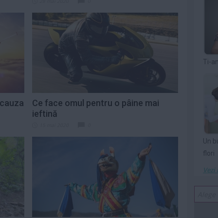
28 mai 2020
0
Ti-a
n cauza
Ce face omul pentru o pâine mai
ieftină
15 mai 2020
0
Un b
flori
Vezi 