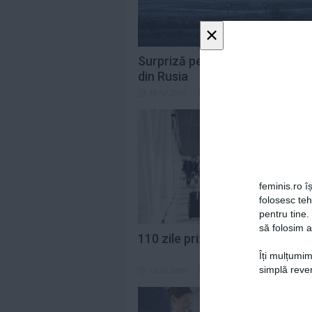
×
Surpriză pentru pasagerii unui
din Rusia
16 iul 2020
0
feminis.ro îș
folosesc te
pentru tine.
să folosim a
110 zile prizonier în aeroport
Îți mulțumim
simplă reven
13 iul 2020
0