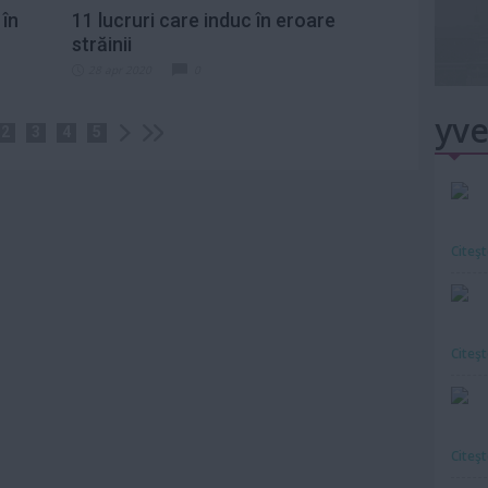
 în
11 lucruri care induc în eroare
străinii
28 apr 2020
0
yve
2
3
4
5
Citeş
Citeş
Citeş