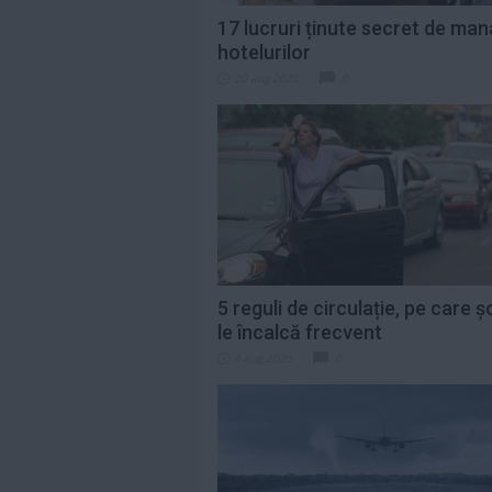
17 lucruri ținute secret de man
hotelurilor
20 aug 2020
0
5 reguli de circulație, pe care ș
le încalcă frecvent
4 aug 2020
0