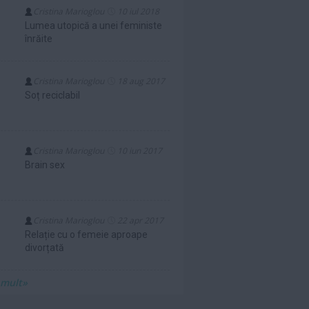
Cristina Marioglou
10 iul 2018
Lumea utopică a unei feministe
înrăite
Cristina Marioglou
18 aug 2017
Soț reciclabil
Cristina Marioglou
10 iun 2017
Brain sex
Cristina Marioglou
22 apr 2017
Relație cu o femeie aproape
divorțată
 mult»