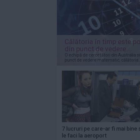
Citeste mai mult»
Saveta Bogdan,
indignată de
prețurile uriașe de
pe...
Citeste mai mult»
Călătoria în timp este po
din punct de vedere...
„Eu contez”,
O echipă de cercetători din Australia s
debutul în
punct de vedere matematic, călătoria..
lungmetraj al
Alinei Şerban, va...
Citeste mai mult»
7 lucruri pe care-ar fi mai bine 
le faci la aeroport