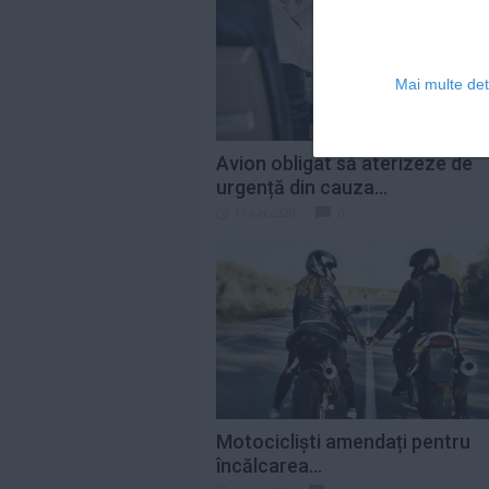
Mai multe deta
Avion obligat să aterizeze de
urgență din cauza...
17 iun 2020
0
Motocicliști amendați pentru
încălcarea...