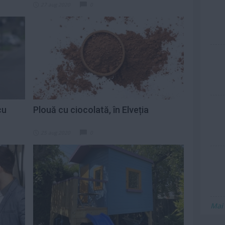
27 aug 2020
0
cu
Plouă cu ciocolată, în Elveția
25 aug 2020
0
Mai