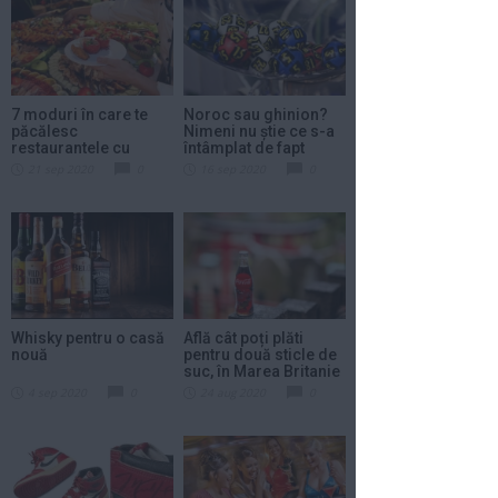
7 moduri în care te
Noroc sau ghinion?
păcălesc
Nimeni nu știe ce s-a
restaurantele cu
întâmplat de fapt
oferte...
21 sep 2020
0
16 sep 2020
0
Whisky pentru o casă
Află cât poți plăti
nouă
pentru două sticle de
suc, în Marea Britanie
4 sep 2020
0
24 aug 2020
0