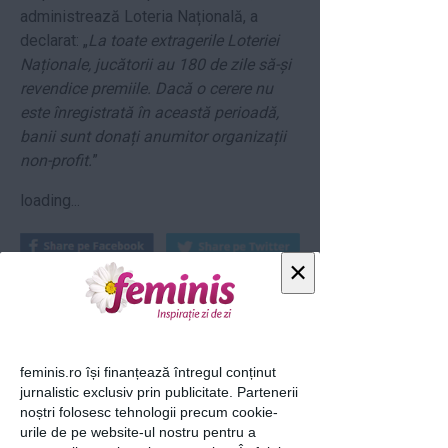
administrează Loteria Națională, a
declarat: „
La toate extragerile Loteriei
Naționale, jucătorii au 180 de zile să-și
revendice premiile. Dacă o cerere nu
este înregistrată în această perioadă,
banii sunt donați anumitor organizații
non-profit.
”
loading...
×
Articolul următor
feminis.ro își finanțează întregul conținut
jurnalistic exclusiv prin publicitate. Partenerii
noștri folosesc tehnologii precum cookie-
Ti-a placut acest articol? Urmareste-ne
urile de pe website-ul nostru pentru a
si pe
FACEBOOK