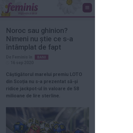
Noroc sau ghinion?
Nimeni nu știe ce s-a
întâmplat de fapt
De
Feminis
în
BANI
16 sep 2020
Câștigătorul marelui premiu LOTO
din Scoția nu s-a prezentat să-și
ridice jackpot-ul în valoare de 58
milioane de lire sterline.