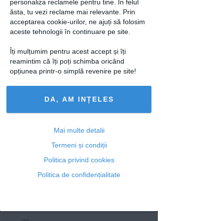
personaliza reclamele pentru tine. În felul
ăsta, tu vezi reclame mai relevante. Prin
acceptarea cookie-urilor, ne ajuți să folosim
Articole similare
aceste tehnologii în continuare pe site.
Îți mulțumim pentru acest accept și îți
reamintim că îți poți schimba oricând
opțiunea printr-o simplă revenire pe site!
MONDEN
BANI
DA, AM INȚELES
A castigat 330.000 de
Câștig de 118000 de
lire la loterie si i-a
dolari la loto
aruncat la toaleta!
Mai multe detalii
Termeni și condiții
Politica privind cookies
Politica de confidențialitate
BANI
Câștig la loto, împărțit
conform...