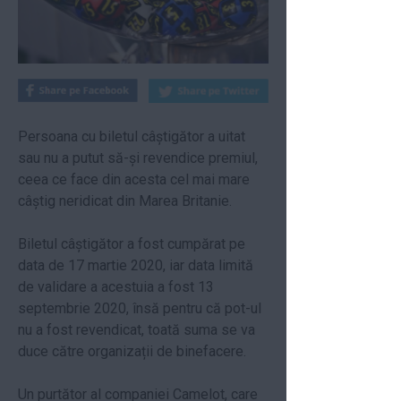
Persoana cu biletul câștigător a uitat
sau nu a putut să-și revendice premiul,
ceea ce face din acesta cel mai mare
câștig neridicat din Marea Britanie.
Biletul câștigător a fost cumpărat pe
data de 17 martie 2020, iar data limită
de validare a acestuia a fost 13
septembrie 2020, însă pentru că pot-ul
nu a fost revendicat, toată suma se va
duce către organizații de binefacere.
Un purtător al companiei Camelot, care