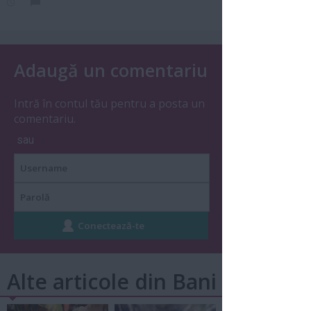
Adaugă un comentariu
Intră în contul tău pentru a posta un
comentariu.
sau
Alte articole din Bani