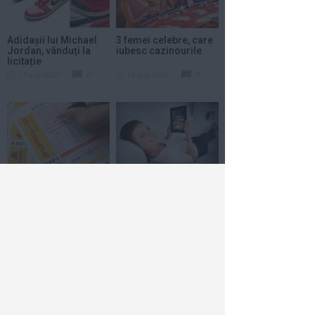
Adidașii lui Michael
3 femei celebre, care
Jordan, vânduți la
iubesc cazinourile
licitație
17 aug 2020
0
14 aug 2020
0
Câștig loto cu 25 de
Cum a schimbat
bilete identice
Internetul lumea
jocurilor de noroc
7 aug 2020
0
4 aug 2020
0