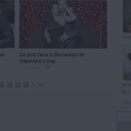
Ti-a
ma
Ce poti face in Bucuresti de
Valentine's Day
13 feb 2015
2
3
4
5
Un b
flori
Vezi 