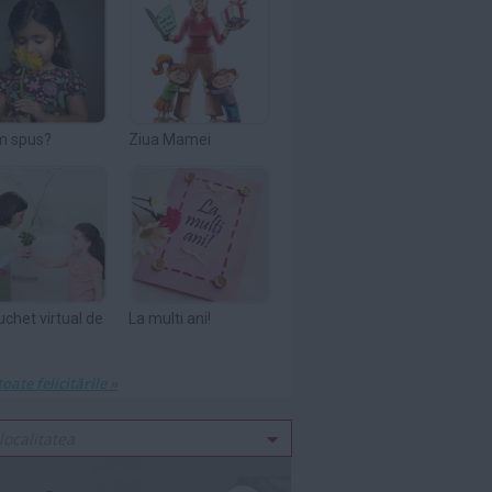
m spus?
Ziua Mamei
uchet virtual de
La multi ani!
toate felicitările »