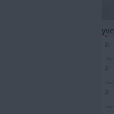
yve
Citeş
Citeş
Citeş