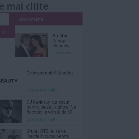
e mai citite
i
Săptămânal
nar
Amal şi
George
Clooney,
nevoiţi să-şi
Citeşte mai
părăsească
vila de lux
din cauza
incendiilor
Ce înseamnă K-Beauty?
Citeşte mai mult»
DJ Kavinsky, cunoscut
pentru piesa „Nightcall”, a
decedat la vârsta de 50
de ani
Citeşte mai mult»
Grupul BTS nu se va
înscrie în cursa pentru