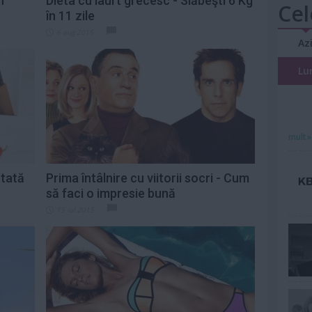
n
Dieta cu iaurt grecesc - Slăbeşti 6 Kg
Cel
în 11 zile
6 aug 2015
Az
Lu
mult»
ntată
Prima întâlnire cu viitorii socri - Cum
să faci o impresie bună
15 iul 2015