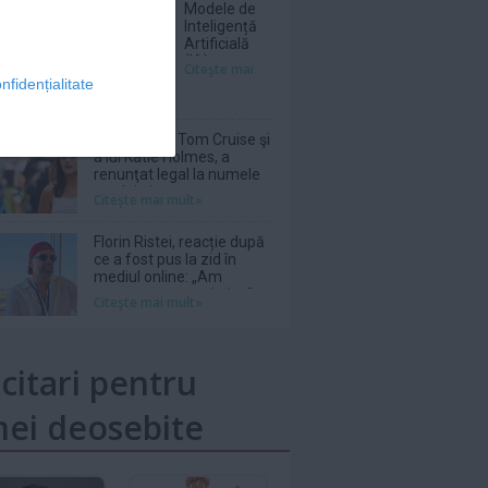
Modele de
Inteligență
Artificială
(IA) au
Citeşte mai
scăpat de
nfidențialitate
sub control
în testele de
securitate
Suri, fiica lui Tom Cruise şi
cibernetică,
a lui Katie Holmes, a
semnalează
renunţat legal la numele
un raport
tatălui ei
Citeşte mai mult»
britanic
Florin Ristei, reacție după
ce a fost pus la zid în
mediul online: „Am
răspuns cu o statistică”
Citeşte mai mult»
icitari pentru
ei deosebite