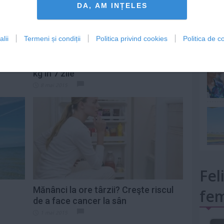
DA, AM INȚELES
lii
Termeni și condiții
Politica privind cookies
Politica de co
mult»
ti 3 kg
Dieta cu ouă fierte: Slăbeşti până la 2
kg în 7 zile
8 mai 2015
Fel
Mănânci la ore târzii? Creşte riscul
fem
de a face cancer la sân
1 mai 2015