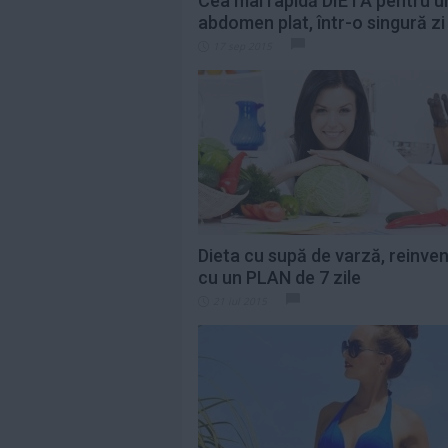
Cea mai rapidă DIETĂ pentru u
abdomen plat, într-o singură zi
17 sep 2015
Dieta cu supă de varză, reinve
cu un PLAN de 7 zile
21 iul 2015