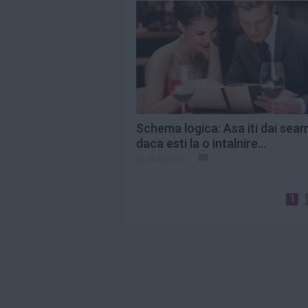
Schema logica: Asa iti dai sea
daca esti la o intalnire...
26 feb 2015
1