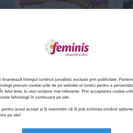
 zile
Dieta într-o cutie - Spune ACUM adio
kilogramelor
7 iul 2015
Ne
i finanțează întregul conținut jurnalistic exclusiv prin publicitate. Partene
hnologii precum cookie-urile de pe website-ul nostru pentru a personali
 În felul ăsta, tu vezi reclame mai relevante. Prin acceptarea cookie-urilo
 până
Foloseşti castravete doar în salată?
ceste tehnologii în continuare pe site.
Încearcă un suc pentru...
Cel
29 mai 2015
 pentru acest accept și îți reamintim că îți poți schimba oricând opțiune
ire pe site!
Az
Lu