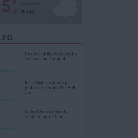
5°
Bucuresti
-3°
06 aug
.ro
Destinul strălucește pentru
trei zodii pe 7 august
te mai mult»
Billie Eilish surprinde pe
platourile filmului The Bell
Jar
te mai mult»
Laura Cosoi a născut o
fetiță pe nume Nina
te mai mult»