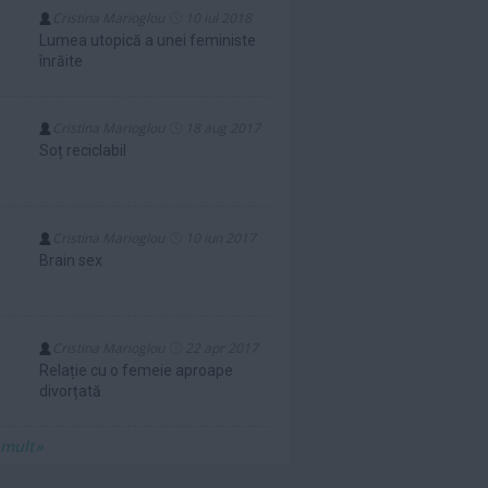
Cristina Marioglou
10 iul 2018
Lumea utopică a unei feministe
înrăite
Cristina Marioglou
18 aug 2017
Soț reciclabil
Cristina Marioglou
10 iun 2017
Brain sex
Cristina Marioglou
22 apr 2017
Relație cu o femeie aproape
divorțată
 mult»