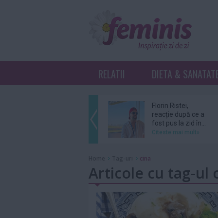
RELATII
DIETA & SANATAT
Florin Ristei,
reacție după ce a
fost pus la zid în...
Citeste mai mult»
De ce revin clienții
Home
Tag-uri
cina
la același atelier de
Articole cu tag-ul 
bijuterii...
Citeste mai mult»
Amal şi George
Clooney, nevoiţi