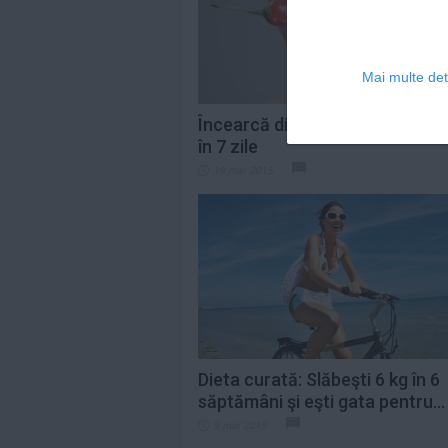
Mai multe deta
Încearcă dieta picantă - Slăbeş
în 7 zile
19 mai 2015
Dieta curată: Slăbeşti 6 kg în 6
săptămâni şi eşti gata pentru...
5 mai 2015