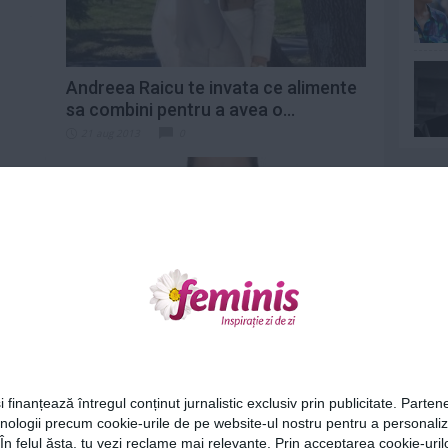
Andreea Raicu te invata ce alimente
sa combini pentru a avea o...
21 aug 2013
0
Ne
ta
5 schimbari majore pe care trebuie
Cel
sa le faci in dieta ta
8 aug 2013
0
Az
i finanțează întregul conținut jurnalistic exclusiv prin publicitate. Partene
hnologii precum cookie-urile de pe website-ul nostru pentru a personali
Lu
 În felul ăsta, tu vezi reclame mai relevante. Prin acceptarea cookie-urilo