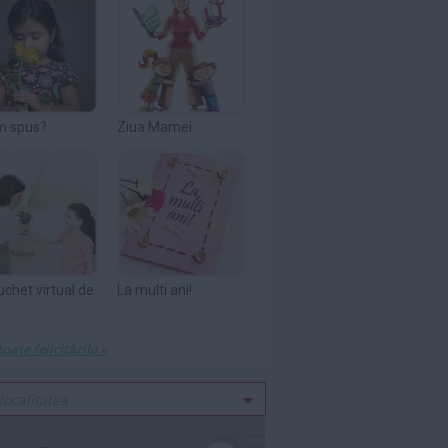
m spus?
Ziua Mamei
uchet virtual de
La multi ani!
toate felicitările »