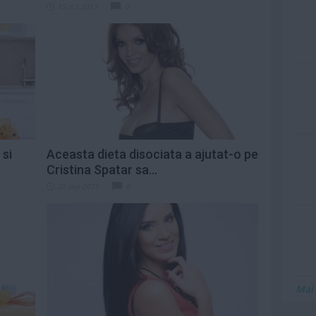
15 oct 2013
0
 si
Aceasta dieta disociata a ajutat-o pe
Cristina Spatar sa...
20 sep 2013
0
Mai