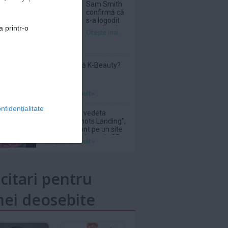
Sam Smith
confirmă că
s-a logodit
a printr-o
cu stilistul
Citeşte mai
Christian
Cowan
Ce înseamnă K-Beauty?
Citeşte mai mult»
nfidențialitate
Donna Mills, vedeta
serialului „Knots Landing”,
și-a făcut cont pe un site
de adulți la vârsta de 85
Citeşte mai mult»
de ani
icitari pentru
ei deosebite