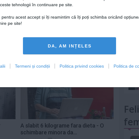
ceste tehnologii în continuare pe site.
 pentru acest accept și îți reamintim că îți poți schimba oricând opțiune
ire pe site!
mult»
Cea mai ieftina dieta din lume: doar 5
DA, AM INȚELES
minute pe zi, zero efort
1 aug 2013
0
lii
Termeni și condiții
Politica privind cookies
Politica de co
Fel
fem
r
A slabit 6 kilograme fara dieta - O
schimbare minora da...