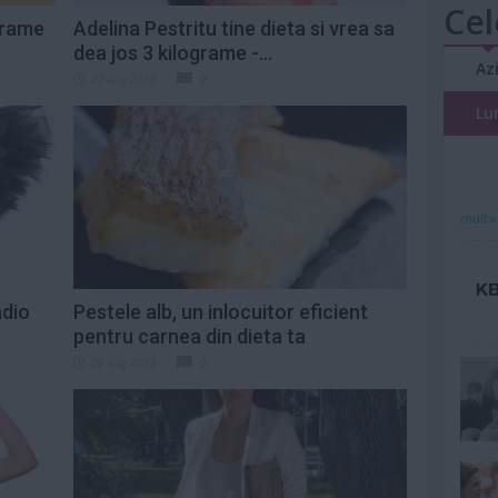
Cel
ograme
Adelina Pestritu tine dieta si vrea sa
dea jos 3 kilograme -...
Az
27 aug 2013
0
Lu
mult»
adio
Pestele alb, un inlocuitor eficient
pentru carnea din dieta ta
26 aug 2013
0