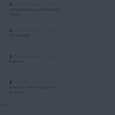
Cristina Marioglou
10 iul 2018
Lumea utopică a unei feministe
înrăite
Cristina Marioglou
18 aug 2017
Soț reciclabil
Cristina Marioglou
10 iun 2017
Brain sex
Cristina Marioglou
22 apr 2017
Relație cu o femeie aproape
divorțată
 mult»