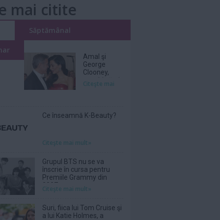
e mai citite
i
Săptămânal
nar
Amal şi
George
Clooney,
nevoiţi să-şi
Citeşte mai
părăsească
vila de lux
din cauza
incendiilor
Ce înseamnă K-Beauty?
Citeşte mai mult»
Grupul BTS nu se va
înscrie în cursa pentru
Premiile Grammy din
2027
Citeşte mai mult»
Suri, fiica lui Tom Cruise şi
a lui Katie Holmes, a