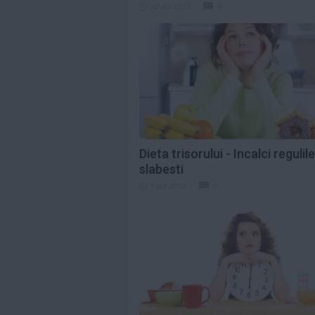
22 oct 2013
0
Dieta trisorului - Incalci regulile
slabesti
1 oct 2013
0