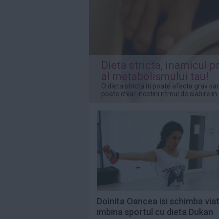
să-şi părăsească
vila de...
Citeste mai mult»
Prim-ministrul
grec Kyriakos
Mitsotakis i-a
„mulţumit”...
Citeste mai mult»
Dieta stricta, inamicul p
al metabolismului tau!
Prințul George a
O dieta stricta iti poate afecta grav san
împlinit 13 ani.
poate chiar incetini ritmul de slabire in..
Imaginile făcute...
Citeste mai mult»
Doinita Oancea isi schimba viat
imbina sportul cu dieta Dukan