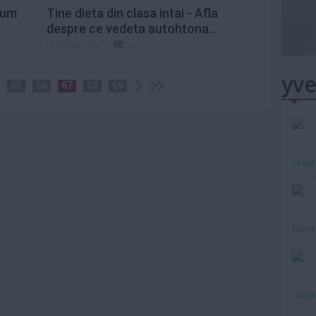
Cum
Tine dieta din clasa intai - Afla
despre ce vedeta autohtona...
28 mar 2013
0
yve
65
66
67
68
69
Citeş
Citeş
Citeş