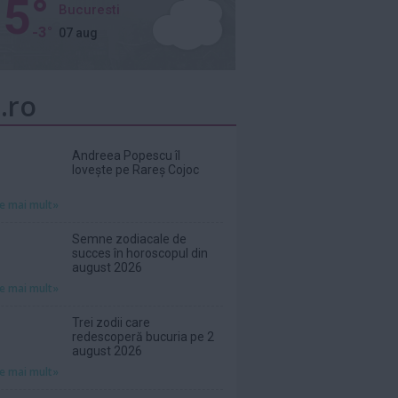
5°
Bucuresti
-3°
07 aug
.ro
Andreea Popescu îl
lovește pe Rareș Cojoc
te mai mult»
Semne zodiacale de
succes în horoscopul din
august 2026
te mai mult»
Trei zodii care
redescoperă bucuria pe 2
august 2026
te mai mult»