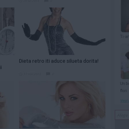
25 iul 2013
0
Ti-a
Dieta retro iti aduce silueta dorita!
i
17 mai 2013
0
Un b
flori
Vezi 