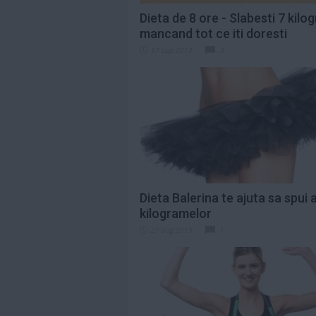
Dieta de 8 ore - Slabesti 7 kil
mancand tot ce iti doresti
17 sep 2013
3
Dieta Balerina te ajuta sa spui 
kilogramelor
27 aug 2013
1