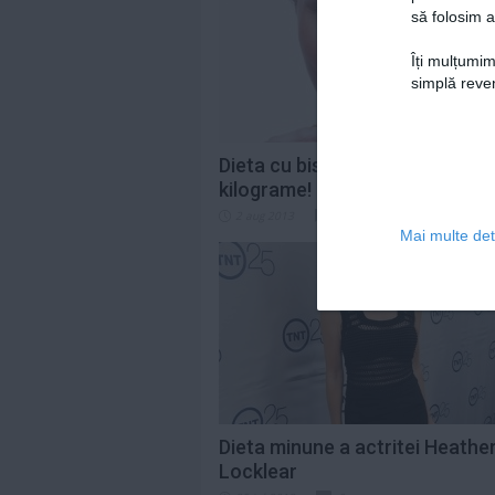
să folosim a
Îți mulțumim
simplă reven
Dieta cu biscuiti te scapa de 5
kilograme!
2 aug 2013
0
Mai multe deta
Dieta minune a actritei Heathe
Locklear