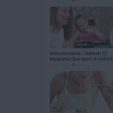
25 iul 2013
0
Dieta nocturna - Slabesti 12
kilograme fara sport si restricti
16 iul 2013
0