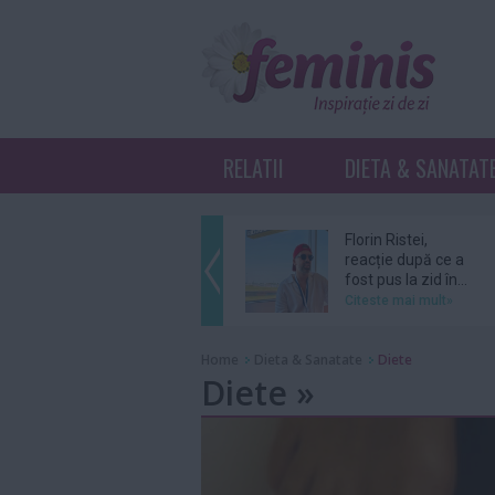
RELATII
DIETA & SANATAT
Florin Ristei,
reacție după ce a
fost pus la zid în...
Citeste mai mult»
De ce revin clienții
Home
Dieta & Sanatate
Diete
la același atelier de
Diete »
bijuterii...
Citeste mai mult»
Amal şi George
Clooney, nevoiţi