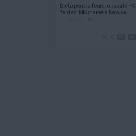
Dieta pentru femei ocupate - 
fentezi kilogramele fara sa...
18 apr 2013
0
63
64