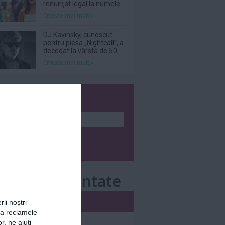
renunţat legal la numele
tatălui ei
Citeşte mai mult»
DJ Kavinsky, cunoscut
pentru piesa „Nightcall”, a
decedat la vârsta de 50
de ani
Citeşte mai mult»
wsletter
e mai comentate
i
Săptămânal
rii noștri
za reclamele
nar
r, ne ajuți