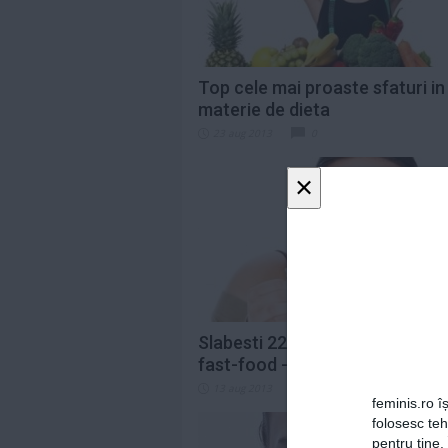
Top cele mai proaste sfaturi in
materie de dieta
23 aug 2013
0
×
Slabesti 22 de kilograme cu die
fast-food - Incerci?
13 aug 2013
0
feminis.ro îș
folosesc te
pentru tine.