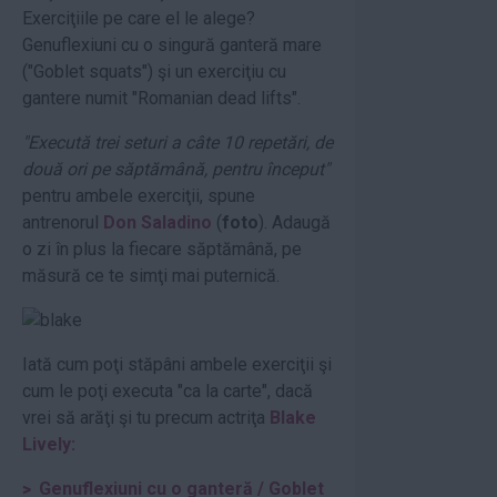
Exerciţiile pe care el le alege?
Genuflexiuni cu o singură ganteră mare
("Goblet squats") şi un exerciţiu cu
gantere numit "Romanian dead lifts".
"Execută trei seturi a câte 10 repetări, de
două ori pe săptămână, pentru început"
pentru ambele exerciţii, spune
antrenorul
Don Saladino
(
foto
). Adaugă
o zi în plus la fiecare săptămână, pe
măsură ce te simţi mai puternică.
Iată cum poţi stăpâni ambele exerciţii şi
cum le poţi executa "ca la carte", dacă
vrei să arăţi şi tu precum actriţa
Blake
Lively:
Genuflexiuni cu o ganteră / Goblet