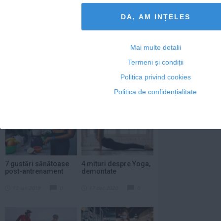
DA, AM INȚELES
Mai multe detalii
Termeni și condiții
Alte articole din
Politica privind cookies
Sport
Politica de confidențialitate
7 gustări sănătoase
4 mituri despre Yoga,
post-antrenament
demontate
10 ian 2019
0
17 dec 2020
0