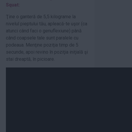
Squat:
Ţine o ganteră de 5,5 kilograme la
nivelul pieptului tău, apleacă-te uşor (ca
atunci când faci o genuflexiune) până
când coapsele tale sunt paralele cu
podeaua. Menţine poziţia timp de 5
secunde, apoi revino în poziţia iniţială şi
stai dreaptă, în picioare.