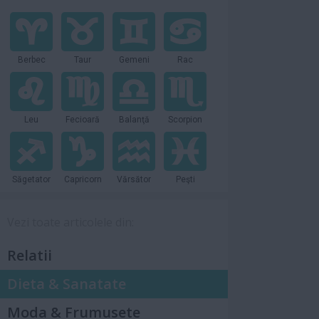
Berbec
Taur
Gemeni
Rac
Leu
Fecioară
Balanţă
Scorpion
Săgetator
Capricorn
Vărsător
Peşti
Vezi toate articolele din:
Relatii
Dieta & Sanatate
Moda & Frumusete