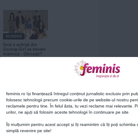
MONDEN
Încă o actriţă din
Gossip Girl va deveni
mămică - Ghiceşti?
Adaugă un comentariu
feminis.ro își finanțează întregul conținut jurnalistic exclusiv prin publ
folosesc tehnologii precum cookie-urile de pe website-ul nostru pen
Intră în contul tău pentru a posta un
reclamele pentru tine. În felul ăsta, tu vezi reclame mai relevante. 
comentariu.
urilor, ne ajuți să folosim aceste tehnologii în continuare pe site.
sau
Îți mulțumim pentru acest accept și îți reamintim că îți poți schimba 
simplă revenire pe site!