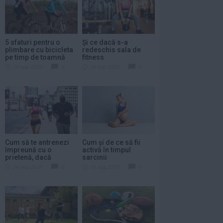
5 sfaturi pentru o
Și ce dacă s-a
plimbare cu bicicleta
redeschis sala de
pe timp de toamnă
fitness
29 sep 2020
0
24 sep 2020
0
Cum să te antrenezi
Cum și de ce să fii
împreună cu o
activă în timpul
prietenă, dacă
sarcinii
regulile...
24 sep 2020
0
10 aug 2020
0