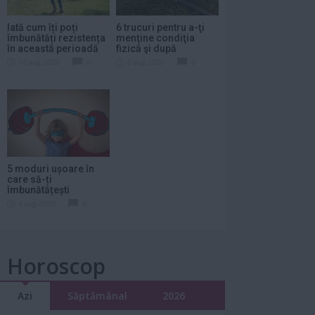
Iată cum îți poți
6 trucuri pentru a-ţi
îmbunătăți rezistența
menţine condiţia
în această perioadă
fizică şi după
Coronavirus
10 aug 2020
0
6 aug 2020
0
5 moduri ușoare în
care să-ți
îmbunătățești
sănătate prin sport
3 aug 2020
0
Horoscop
Azi
Săptămânal
2026