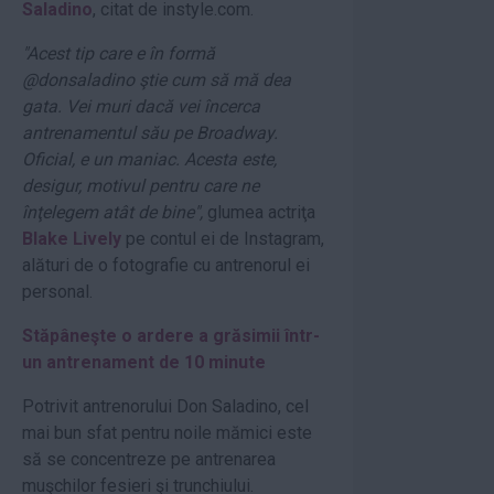
Saladino
, citat de instyle.com.
"Acest tip care e în formă
@donsaladino ştie cum să mă dea
gata. Vei muri dacă vei încerca
antrenamentul său pe Broadway.
Oficial, e un maniac. Acesta este,
desigur, motivul pentru care ne
înţelegem atât de bine",
glumea actriţa
Blake Lively
pe contul ei de Instagram,
alături de o fotografie cu antrenorul ei
personal.
Stăpâneşte o ardere a grăsimii într-
un antrenament de 10 minute
Potrivit antrenorului Don Saladino, cel
mai bun sfat pentru noile mămici este
să se concentreze pe antrenarea
muşchilor fesieri şi trunchiului.