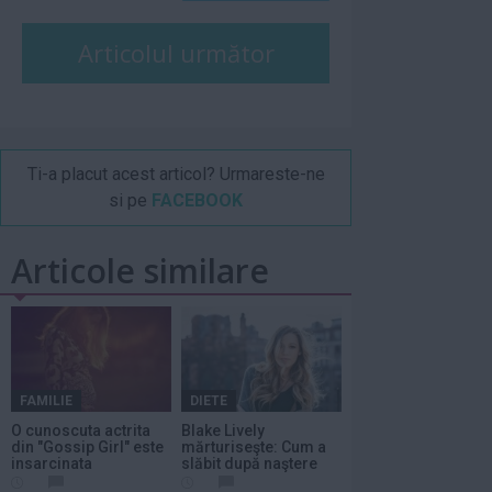
Articolul următor
Ti-a placut acest articol? Urmareste-ne
si pe
FACEBOOK
Articole similare
FAMILIE
DIETE
O cunoscuta actrita
Blake Lively
din "Gossip Girl" este
mărturiseşte: Cum a
insarcinata
slăbit după naştere