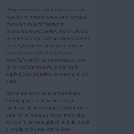
"Programul meu constă într-o serie de
repetări cu impact redus, care lucrează
trunchiul, muşchii feselor şi
musculatura picioarelor. Atunci când ai
un copil mic, eşti atât de obosită pentru
că eşti privată de simn, încât ultimul
lucru pe care vrei să îl faci sunt
exerciţiile cardio de mare impact, care
îţi vor solicita muşchii şi mai mult
",
explică
Don Saladino
, care are şi el doi
copii.
Antrenorul personal al actriţei
Blake
Lively
spune că nu trebuie să îţi
"şochezi" cu nimic corpul când mergi la
sală. Te vei epuiza şi te vei îmbolnăvi,
iar apoi îţi vei face griji să nu îi dai boala
şi copilului tău, mai spune
Don