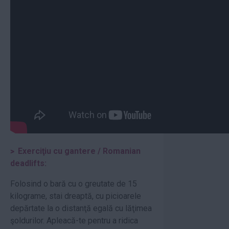
Exerciţiu cu gantere / Romanian
deadlifts:
Folosind o bară cu o greutate de 15
kilograme, stai dreaptă, cu picioarele
depărtate la o distanţă egală cu lăţimea
şoldurilor. Apleacă-te pentru a ridica