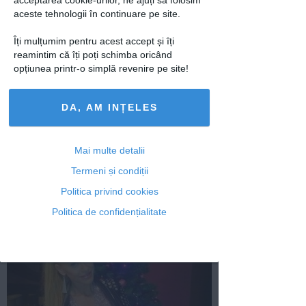
Ce mananca Anda Adam pentru a
aceste tehnologii în continuare pe site.
avea o silueta sexy
11 feb 2014
Îți mulțumim pentru acest accept și îți
reamintim că îți poți schimba oricând
opțiunea printr-o simplă revenire pe site!
DA, AM INȚELES
Mai multe detalii
Termeni și condiții
Dieta cantaretei Annes - La ce
Politica privind cookies
renunta pentru a avea o talie...
Politica de confidențialitate
30 ian 2014