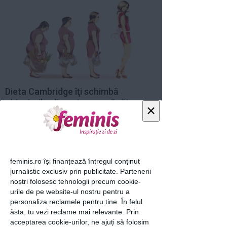
Dieta Cambridge îţi schimbă
obiceiurile alimentare nesănătoase
×
3 mar 2016
feminis.ro își finanțează întregul conținut
jurnalistic exclusiv prin publicitate. Partenerii
noștri folosesc tehnologii precum cookie-
urile de pe website-ul nostru pentru a
personaliza reclamele pentru tine. În felul
ăsta, tu vezi reclame mai relevante. Prin
acceptarea cookie-urilor, ne ajuți să folosim