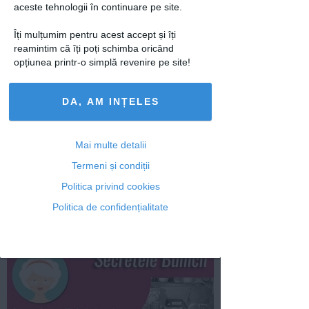
Secretele bunicii: Şerbet de caise -
aceste tehnologii în continuare pe site.
"Când fiertura fierbe...
18 feb 2016
Îți mulțumim pentru acest accept și îți
reamintim că îți poți schimba oricând
opțiunea printr-o simplă revenire pe site!
DA, AM INȚELES
Mai multe detalii
Termeni și condiții
Secretele bunicii: Găluşti de
Politica privind cookies
mămăliguţă - "Ia cu o lingură...
Politica de confidențialitate
16 feb 2016