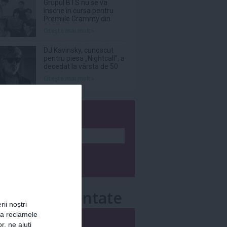
Grupul BTS nu se va
înscrie în cursa pentru
Premiile Grammy din
2027
Citeşte mai mult»
DJ Kavinsky, cunoscut
pentru piesa „Nightcall”, a
decedat la vârsta de 50
de ani
Citeşte mai mult»
wsletter
e mai comentate
rii noștri
za reclamele
i
Săptămânal
r, ne ajuți