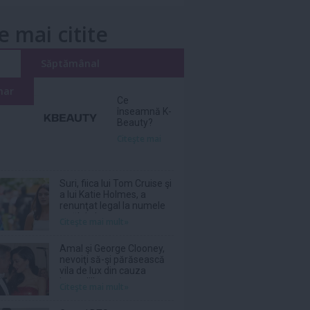
e mai citite
i
Săptămânal
nar
Ce
înseamnă K-
Beauty?
Citeşte mai
Suri, fiica lui Tom Cruise şi
a lui Katie Holmes, a
renunţat legal la numele
tatălui ei
Citeşte mai mult»
Amal şi George Clooney,
nevoiţi să-şi părăsească
vila de lux din cauza
incendiilor
Citeşte mai mult»