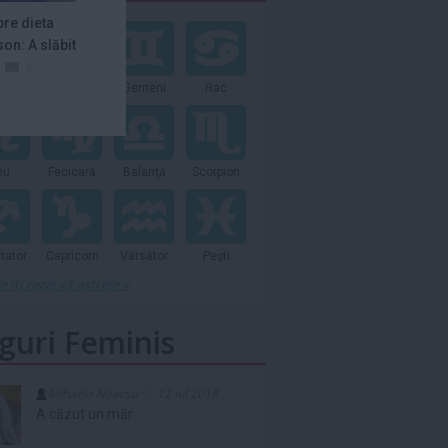
Holmes, a...
plângeri pentru vi
re dieta
și...
Citeste mai mult»
Citeste mai mult»
son: A slăbit
.
0
Stevie Wonder
Gunther von
bec
Taur
Gemeni
Rac
anunţă un nou
Hagens,
album pentru
anatomistul
2027, cu piese...
german care
Citeste mai mult»
Citeste mai mult»
expunea...
eu
Fecioară
Kaylee Hottle,
Balanţă
Scorpion
Oana Roman,
actrița din
mesaj emoționan
'Godzilla', a murit
de ziua tatălui ei,
la 18 ani...
care a...
Citeste mai mult»
Citeste mai mult»
tator
Capricorn
Vărsător
Peşti
e îţi rezervă astrele »
guri Feminis
Mihaela Neacsu
12 iul 2018
A căzut un măr