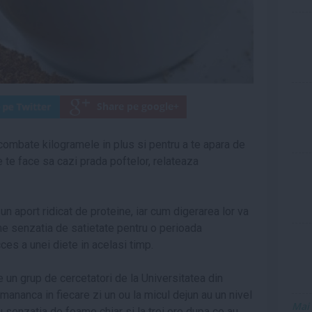
 combate kilogramele in plus si pentru a te apara de
te face sa cazi prada poftelor, relateaza
un aport ridicat de proteine, iar cum digerarea lor va
ine senzatia de satietate pentru o perioada
ces a unei diete in acelasi timp.
e un grup de cercetatori de la Universitatea din
ananca in fiecare zi un ou la micul dejun au un nivel
Mai
 senzatia de foame chiar si la trei ore dupa ce au