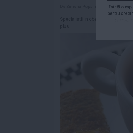
De
Simona Popa
în
SPORT
14 
Există o expl
Citeste mai mult»
pentru credi
Specialistii in obezitate sustin efic
23 sep 2
Saveta Bogdan,
plus.
indignată de
prețurile uriașe de
pe...
Citeste mai mult»
„Eu contez”,
debutul în
lungmetraj al
Alinei Şerban, va...
Citeste mai mult»