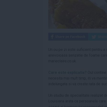
Un ou pe zi este suficient pentru a
anevoioasa senzatie de foame care 
marieclaire.co.uk.
Care este explicatia?
Oul contine 
necesita mai mult timp, iti va ment
indelungata si va creste rata de suc
Un studiu de specialitate realizat d
Louisiana arata ca persoanele care m
scazut al hormonului responsabil cu