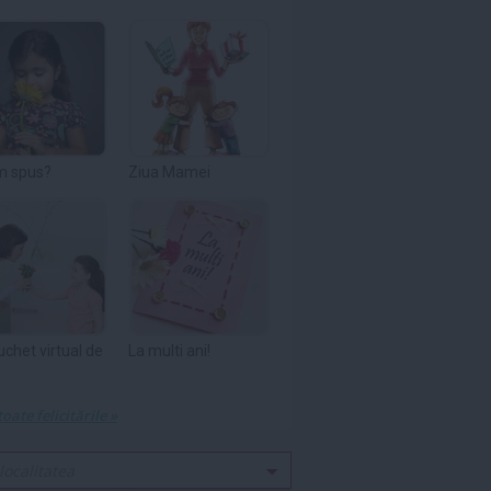
m spus?
Ziua Mamei
uchet virtual de
La multi ani!
toate felicitările »