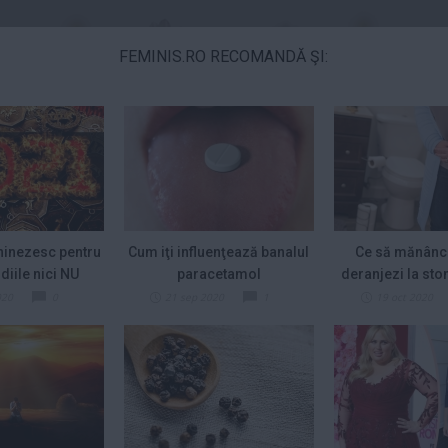
FEMINIS.RO RECOMANDĂ ŞI:
E
MODA & FRUMUSETE
BANI & CARIERA
Alina Pușcău,
Florin Ristei,
mărturisire
reacție după ce a
inezesc pentru
Cum iţi influenţează banalul
Ce să mănânci
cutremurătoare
fost pus la zid în...
înainte de...
Citeste mai mult»
Citeste mai mult»
diile nici NU
paracetamol
deranjezi la st
Ă ce le...
comportamentul
fruct ţin
020
0
21 sep 2020
1
19 oct 2020
Prințesa Isabella a
De ce revin clienții
stii recomanda: Un ou pe zi te mentine slaba
Danemarcei a
la același atelier de
început stagiul
bijuterii...
Urmăre
militar
Citeste mai mult»
Citeste mai mult»
recomanda: Un ou pe zi
ba
Sam Smith
Amal şi George
Az
confirmă că s-a
Clooney, nevoiţi