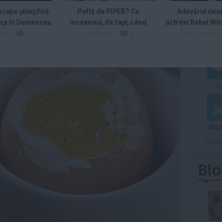
logodit cu stilistul
să-şi părăsească
mai 2012
icaţie ştiinţifică
Poftă de PIPER? Ce
Adevărul desp
Christian...
vila de...
Citeste mai mult»
Citeste mai mult»
nţa în Dumnezeu
înseamnă, de fapt, când
actriţei Rebel Wil
ienta acestui truc alimentar in lupta cu kilogramele in
organismul cere...
20 de..
020
1
21 sep 2020
0
31 aug 2020
Ariana Grande îi dă
Prim-ministrul
Ber
în judecată pe
grec Kyriakos
hackerii care ar fi...
Mitsotakis i-a
„mulţumit”...
Citeste mai mult»
Citeste mai mult»
Cum ne prostește
Prințul George a
L
televizorul, la
împlinit 13 ani.
propriu!
Imaginile făcute...
Descoperirea...
Citeste mai mult»
Citeste mai mult»
Săge
Vezi c
Blo