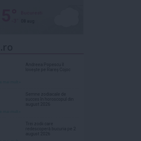
5°
Bucuresti
-3°
08 aug
.ro
Andreea Popescu îl
lovește pe Rareș Cojoc
te mai mult»
Semne zodiacale de
succes în horoscopul din
august 2026
te mai mult»
Trei zodii care
redescoperă bucuria pe 2
august 2026