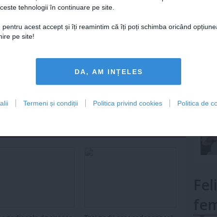
ceste tehnologii în continuare pe site.
Lu
 pentru acest accept și îți reamintim că îți poți schimba oricând opțiune
Urmareste-ne si pe
FACEBOOK
ire pe site!
mult»
ariu
DA, AM INȚELES
0
ază-te
pentru a posta un comentariu.
lii
Termeni și condiții
Politica privind cookies
Politica de co
Fel
fem