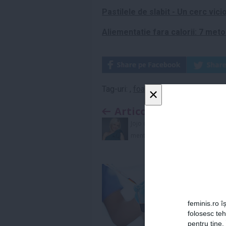
Pastilele de slabit - Un cerc vici
Aliementatie fara calorii: 7 meto
Tag-uri:
,
foame
,
ou
,
pofte
,
satietate
×
Articolul anterior
Jojo dezvaluie cum se
mentine in forma
feminis.ro îș
folosesc te
pentru tine.