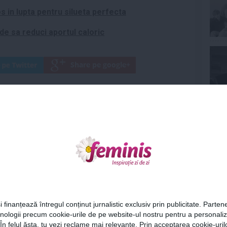
os in lupta pentru silueta perfecta
de sa reduci aportul caloric
,
slabeste
,
truc alimentar
Articolul următor
Ne
Nutritionistul Mihaela Bilic,
despre paine si efectele
asupra siluetei
Cel
i finanțează întregul conținut jurnalistic exclusiv prin publicitate. Partene
hnologii precum cookie-urile de pe website-ul nostru pentru a personali
Az
 În felul ăsta, tu vezi reclame mai relevante. Prin acceptarea cookie-urilo