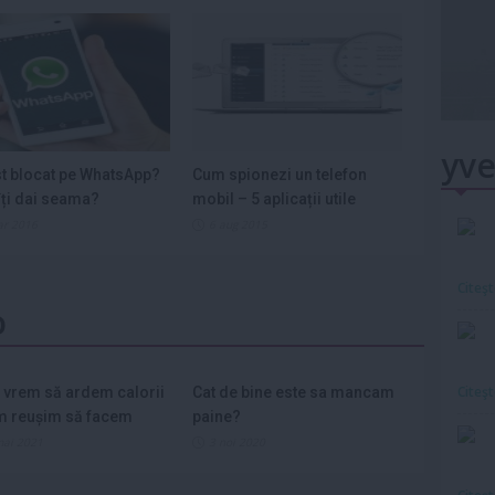
yve
st blocat pe WhatsApp?
Cum spionezi un telefon
ți dai seama?
mobil – 5 aplicații utile
ar 2016
6 aug 2015
Citeş
o
Citeş
 vrem să ardem calorii
Cat de bine este sa mancam
m reușim să facem
paine?
mai 2021
3 noi 2020