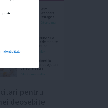
nar
Wim
Wenders
a printr-o
retrage o
scenă dintr-
Citeşte mai
un film în
care
Nastassja
Kinski, pe
Phil Collins spune că a
atunci
fost la un pas de moarte
adolescentă,
în 2024 din cauza
apărea
abuzului de alcool
Citeşte mai mult»
nfidențialitate
topless
De ce revin clienții la
același atelier de bijuterii
personalizate?
Citeşte mai mult»
icitari pentru
ei deosebite