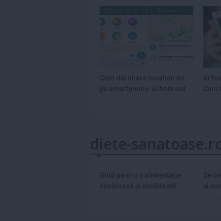
Cum dai share location de
Ai fo
pe smartphone-ul Android
Cum î
21 ian 2017
2 m
diete-sanatoase.r
Ghid pentru o alimentație
De ce
sănătoasă și echilibrată
și cu
asta?
14 dec 2024
13 