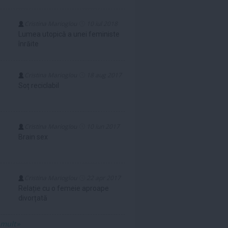
Cristina Marioglou
10 iul 2018
Lumea utopică a unei feministe
înrăite
Cristina Marioglou
18 aug 2017
Soț reciclabil
Cristina Marioglou
10 iun 2017
Brain sex
Cristina Marioglou
22 apr 2017
Relație cu o femeie aproape
divorțată
 mult»