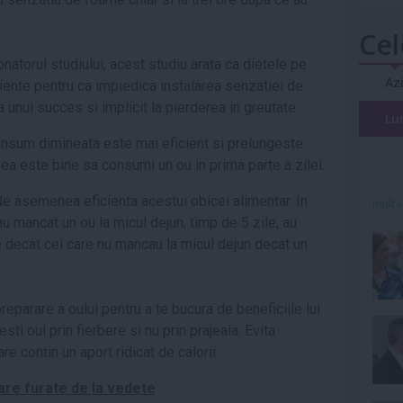
Cel
onatorul studiului, acest studiu arata ca dietele pe
Az
iente pentru ca impiedica instalarea senzatiei de
unui succes si implicit la pierderea in greutate.
Lu
onsum dimineata este mai eficient si prelungeste
ea este bine sa consumi un ou in prima parte a zilei.
 de asemenea eficienta acestui obicei alimentar. In
mult»
au mancat un ou la micul dejun, timp de 5 zile, au
 decat cei care nu mancau la micul dejun decat un
eparare a oului pentru a te bucura de beneficiile lui
i oul prin fierbere si nu prin prajeala. Evita
e contin un aport ridicat de calorii.
tare furate de la vedete