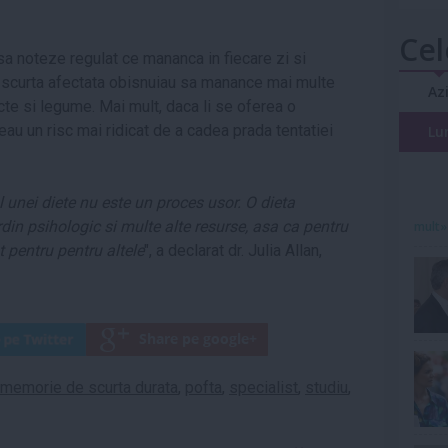
Cel
t sa noteze regulat ce mananca in fiecare zi si
a scurta afectata obisnuiau sa manance mai multe
Az
ucte si legume. Mai mult, daca li se oferea o
au un risc mai ridicat de a cadea prada tentatiei
Lu
 unei diete nu este un proces usor. O dieta
in psihologic si multe alte resurse, asa ca pentru
mult»
 pentru pentru altele
", a declarat dr. Julia Allan,
memorie de scurta durata
,
pofta
,
specialist
,
studiu
,