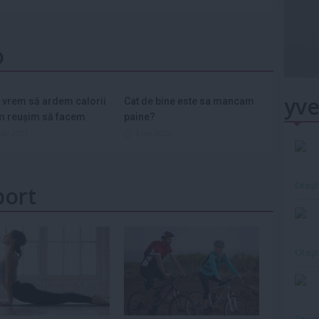
o
yve
 vrem să ardem calorii
Cat de bine este sa mancam
m reușim să facem
paine?
mai 2021
3 noi 2020
Citeş
port
Citeş