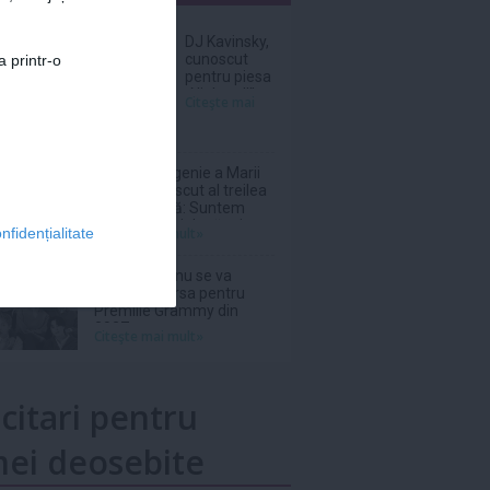
nar
DJ Kavinsky,
cunoscut
a printr-o
pentru piesa
„Nightcall”, a
Citeşte mai
decedat la
vârsta de 50
de ani
Prinţesa Eugenie a Marii
Britanii a născut al treilea
copil, o fetiţă: Suntem
absolut topiţi după micuţa
Citeşte mai mult»
nfidențialitate
noastră
Grupul BTS nu se va
înscrie în cursa pentru
Premiile Grammy din
2027
Citeşte mai mult»
icitari pentru
ei deosebite