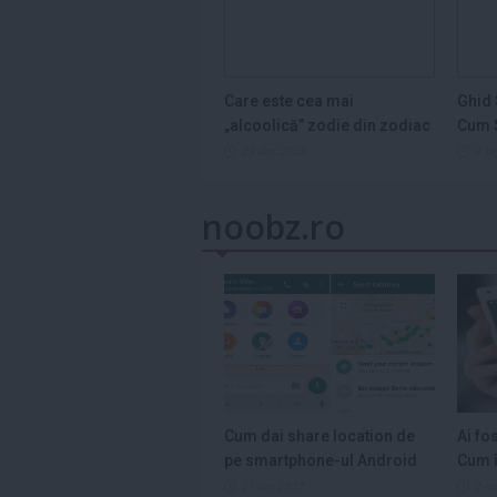
Care este cea mai
Ghid 
„alcoolică” zodie din zodiac
Cum S
și de ce...
Legum
29 dec 2025
3 s
noobz.ro
Cum dai share location de
Ai fo
pe smartphone-ul Android
Cum î
21 ian 2017
2 m