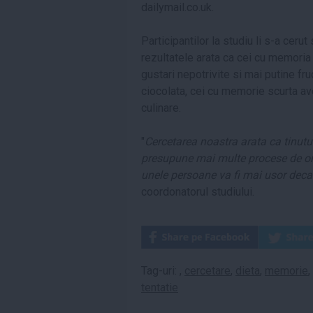
dailymail.co.uk.
Participantilor la studiu li s-a ceru
rezultatele arata ca cei cu memori
gustari nepotrivite si mai putine fr
ciocolata, cei cu memorie scurta ave
culinare.
"
Cercetarea noastra arata ca tinutul
presupune mai multe procese de ord
unele persoane va fi mai usor decat
coordonatorul studiului.
Tag-uri:
,
cercetare
,
dieta
,
memorie
,
tentatie