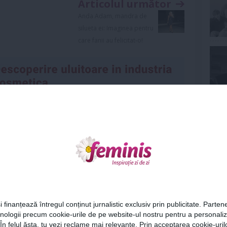
Articolul următor
Anda Adam, mandra de
silueta ei: Imaginea pentru
care fanii au felicitat-o!
Ne
Urmareste-ne si pe
FACEBOOK
ariu
Cel
0
i finanțează întregul conținut jurnalistic exclusiv prin publicitate. Partene
hnologii precum cookie-urile de pe website-ul nostru pentru a personali
Az
ază-te
pentru a posta un comentariu.
 În felul ăsta, tu vezi reclame mai relevante. Prin acceptarea cookie-urilo