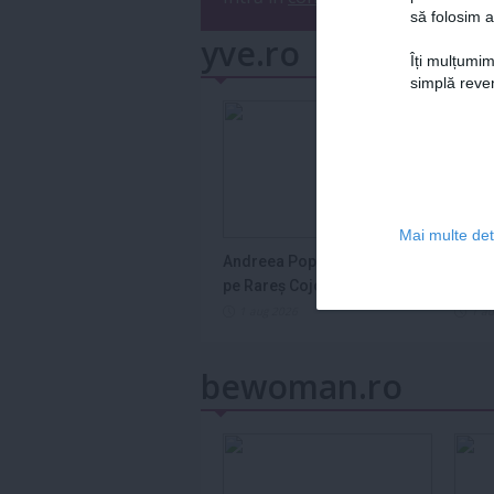
să folosim a
yve.ro
Îți mulțumim
simplă reven
Mai multe deta
Andreea Popescu îl lovește
Semn
pe Rareș Cojoc
în ho
2026
1 aug 2026
1 a
bewoman.ro