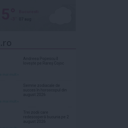
5°
Bucuresti
-3°
07 aug
.ro
Andreea Popescu îl
lovește pe Rareș Cojoc
te mai mult»
Semne zodiacale de
succes în horoscopul din
august 2026
te mai mult»
Trei zodii care
redescoperă bucuria pe 2
august 2026