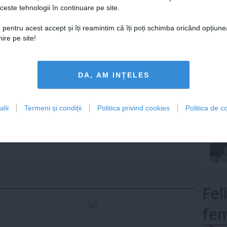
ceste tehnologii în continuare pe site.
Lu
 pentru acest accept și îți reamintim că îți poți schimba oricând opțiune
ire pe site!
mult»
DA, AM INȚELES
lii
Termeni și condiții
Politica privind cookies
Politica de co
e zodiacale de succes
Trei zodii care redescoperă
roscopul din august
bucuria pe 2 august 2026
ug 2026
1 aug 2026
Fel
fem