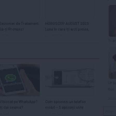
Sezonier de Tratament:
HOROSCOP AUGUST 2025:
ă-ți Protejezi
Luna în care îți arzi pielea,
ele din...
nervii și...
ep 2025
9 iun 2025
Ti-a
Un b
flori
Vezi 
st blocat pe WhatsApp?
Cum spionezi un telefon
ți dai seama?
mobil – 5 aplicații utile
ar 2016
6 aug 2015