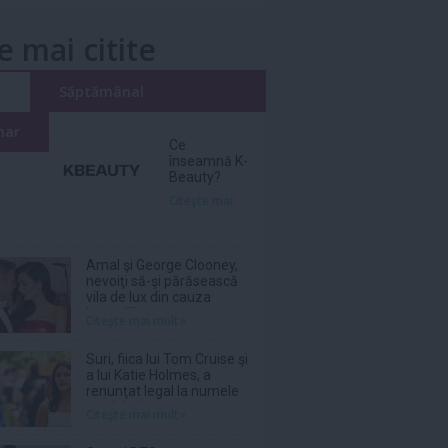
e mai citite
i
Săptămânal
nar
Ce
înseamnă K-
Beauty?
Citeşte mai
Amal şi George Clooney,
nevoiţi să-şi părăsească
vila de lux din cauza
incendiilor
Citeşte mai mult»
Suri, fiica lui Tom Cruise şi
a lui Katie Holmes, a
renunţat legal la numele
tatălui ei
Citeşte mai mult»