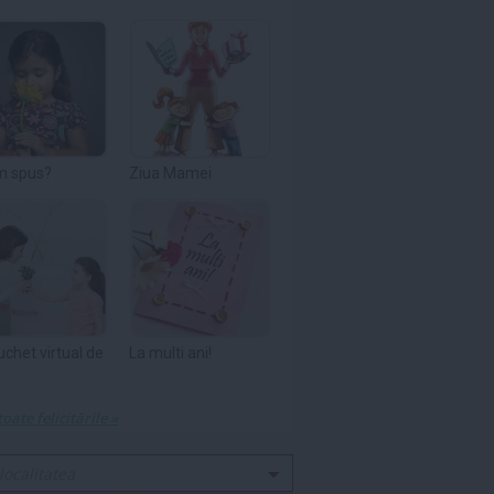
m spus?
Ziua Mamei
uchet virtual de
La multi ani!
toate felicitările »