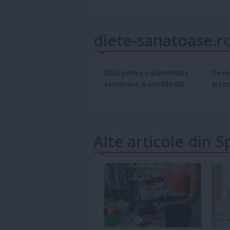
diete-sanatoase.r
Ghid pentru o alimentație
De ce
sănătoasă și echilibrată
și cu
asta?
14 dec 2024
13 
Alte articole din S