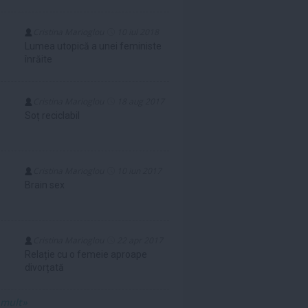
Cristina Marioglou
10 iul 2018
Lumea utopică a unei feministe
înrăite
Cristina Marioglou
18 aug 2017
Soț reciclabil
Cristina Marioglou
10 iun 2017
Brain sex
Cristina Marioglou
22 apr 2017
Relație cu o femeie aproape
divorțată
 mult»