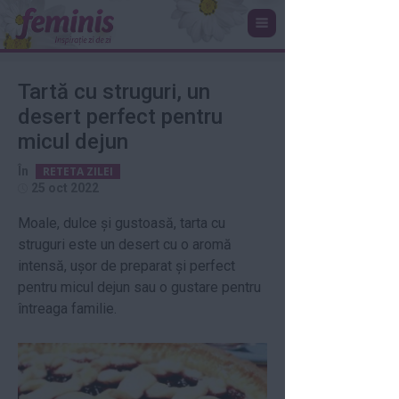
Tartă cu struguri, un
desert perfect pentru
micul dejun
În
RETETA ZILEI
25 oct 2022
Moale, dulce și gustoasă, tarta cu
struguri este un desert cu o aromă
intensă, ușor de preparat și perfect
pentru micul dejun sau o gustare pentru
întreaga familie.