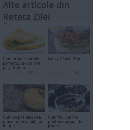
Alte articole din
Reteta Zilei
Cum prepari omleta
Lucky 7 Layer Dip
perfectă, în doar trei
pași. Rețeta...
21 ian 2025
0
18 sep 2024
0
Cum se prepară cea
Cum faci cel mai
mai simplă salată cu
gustos magiun de
bulgur
prune