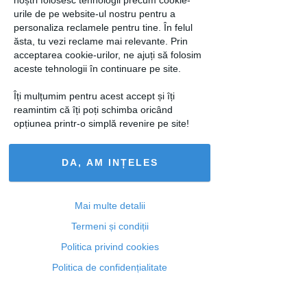
urile de pe website-ul nostru pentru a
turnați jumătate din aluat. Deasupra,
personaliza reclamele pentru tine. În felul
adăugați un strat din boabele de
ăsta, tu vezi reclame mai relevante. Prin
struguri și acoperiți-le cu restul de aluat.
acceptarea cookie-urilor, ne ajuți să folosim
aceste tehnologii în continuare pe site.
Suprafața tartei se decorează cu
bobițele rămase. Tarta se coace la 180°
Îți mulțumim pentru acest accept și îți
timp de 30 de minute. Se presară cu
reamintim că îți poți schimba oricând
opțiunea printr-o simplă revenire pe site!
zahăr pudră și se servește pe masă.
Poftă bună!
DA, AM INȚELES
loading...
Mai multe detalii
Termeni și condiții
Politica privind cookies
Articolul următor
Politica de confidențialitate