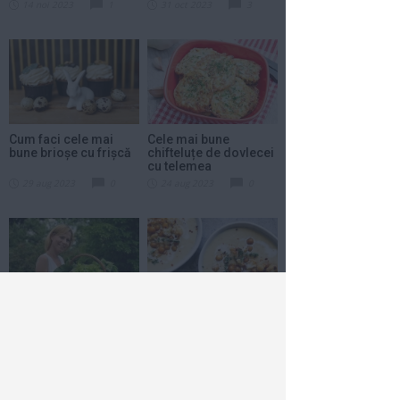
14 noi 2023
1
31 oct 2023
3
Cum faci cele mai
Cele mai bune
bune brioșe cu frișcă
chifteluțe de dovlecei
cu telemea
29 aug 2023
0
24 aug 2023
0
Ingredientele pe care
Cum prepari cea mai
să nu le pui în salată
bună supă cremă de
ca să nu te balonezi
conopidă
24 aug 2023
0
21 aug 2023
0