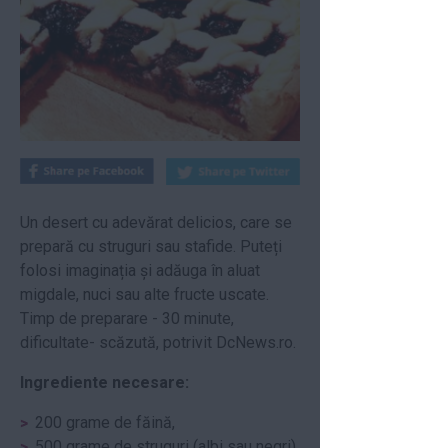
Un desert cu adevărat delicios, care se
prepară cu struguri sau stafide. Puteți
folosi imaginația și adăuga în aluat
migdale, nuci sau alte fructe uscate.
Timp de preparare - 30 minute,
dificultate- scăzută, potrivit DcNews.ro.
Ingrediente necesare:
200 grame de făină,
500 grame de struguri (albi sau negri),