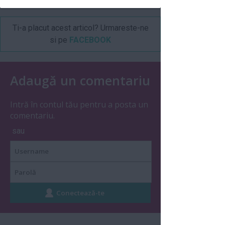
Ti-a placut acest articol? Urmareste-ne
si pe
FACEBOOK
Adaugă un comentariu
Intră în contul tău pentru a posta un
comentariu.
sau