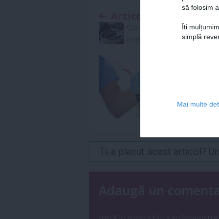
să folosim a
Articolul anterior
Îți mulțumim
Cum faci cel mai gustos
simplă reven
magiun de prune
Mai multe deta
Ti-a placut acest articol? 
Adaugă un coment
Intră în
contul tău
sau
înregistre