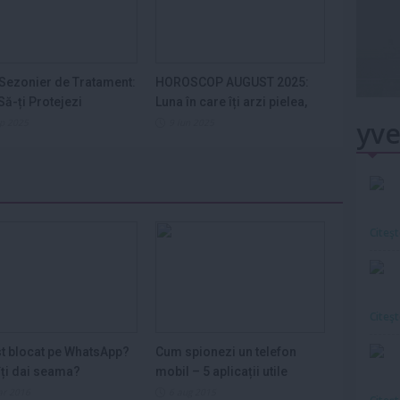
Sezonier de Tratament:
HOROSCOP AUGUST 2025:
ă-ți Protejezi
Luna în care îți arzi pielea,
ele din...
nervii și...
yve
ep 2025
9 iun 2025
Citeş
Citeş
st blocat pe WhatsApp?
Cum spionezi un telefon
ți dai seama?
mobil – 5 aplicații utile
ar 2016
6 aug 2015