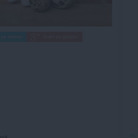
Mai
ișcă