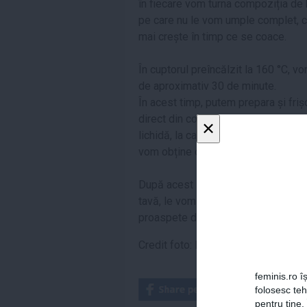
în fiecare vom turna compoziția de b
pe care nu le vom umple complet, ci
mai crește în timp ce se coace.
În cuptorul preîncălzit la 160 °C, v
de aproximativ 30 de minute.
În acest timp, putem prepara și frișc
direct din comerț. Așadar, tot ce tr
×
lichidă, la care vom mai adăuga și 
vom obține compoziția dorită.
După acest interval de timp, vom sco
tavă, le vom lăsa să se răcească, ia
proaspete deasupra, iar rețeta de a
Credit foto: Pexels
feminis.ro îș
folosesc te
pentru tine.