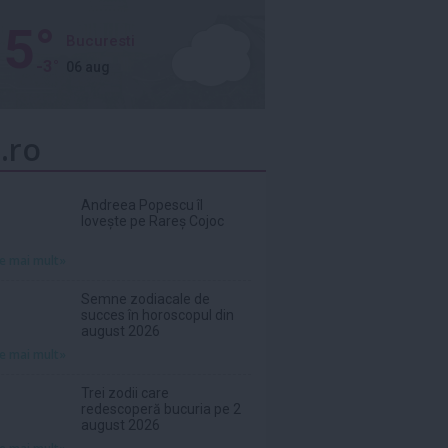
5°
Bucuresti
-3°
06 aug
.ro
Andreea Popescu îl
lovește pe Rareș Cojoc
te mai mult»
Semne zodiacale de
succes în horoscopul din
august 2026
te mai mult»
Trei zodii care
redescoperă bucuria pe 2
august 2026