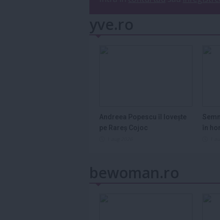
yve.ro
Andreea Popescu îl lovește
Semn
pe Rareș Cojoc
în ho
2026
1 aug 2026
1 a
bewoman.ro