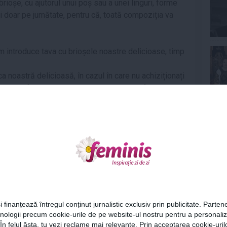
rioșe, cu ajutorul unui poș sau a unei linguri, forme
 doar pe jumătate, pentru că, toată compoziția va
om introduce tava cu brioșele noastre delicioase, timp
a noastră delicioasă, în cazul în care nu achiziționați
ebuie să facem este sa punem într-un bol frișca
puțin zahăr, după preferințe, și o vom mixa până când
Ne
ate tava din cuptor, ulterior și brioșele noastre din
r apoi le vom decora cu frișcă dar și cu fructe
stăzi este gata de servit. Poftă bună!
Cel
i finanțează întregul conținut jurnalistic exclusiv prin publicitate. Partene
hnologii precum cookie-urile de pe website-ul nostru pentru a personali
Az
 În felul ăsta, tu vezi reclame mai relevante. Prin acceptarea cookie-urilo