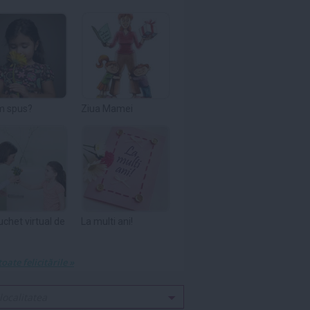
m spus?
Ziua Mamei
uchet virtual de
La multi ani!
toate felicitările »