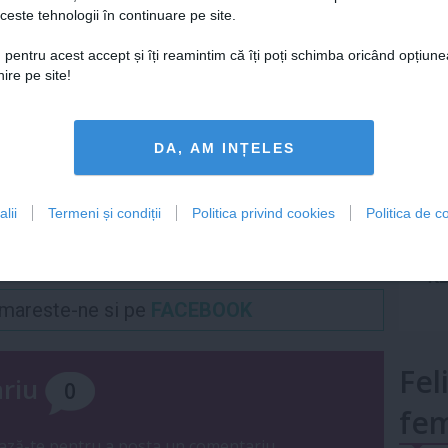
ceste tehnologii în continuare pe site.
Lu
Articolul următor
 pentru acest accept și îți reamintim că îți poți schimba oricând opțiune
Cele mai bune chifteluțe
ire pe site!
de dovlecei cu telemea
mult»
DA, AM INȚELES
lii
Termeni și condiții
Politica privind cookies
Politica de co
Urmareste-ne si pe
FACEBOOK
Fel
ariu
0
fem
ază-te
pentru a posta un comentariu.