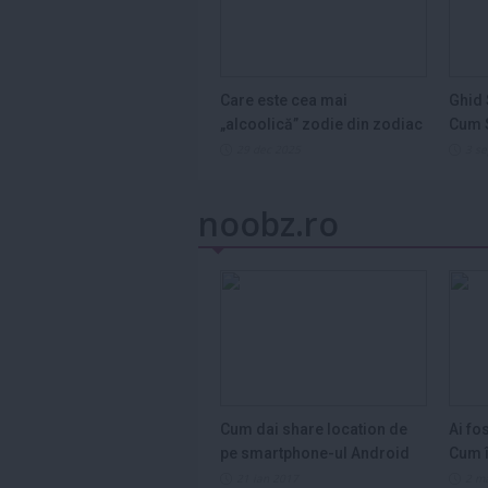
Care este cea mai
Ghid 
„alcoolică” zodie din zodiac
Cum S
și de ce...
Legum
29 dec 2025
3 s
noobz.ro
Cum dai share location de
Ai fo
pe smartphone-ul Android
Cum î
21 ian 2017
2 m