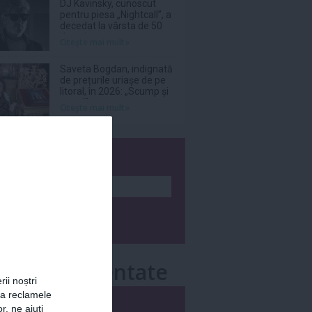
DJ Kavinsky, cunoscut
pentru piesa „Nightcall”, a
decedat la vârsta de 50
de ani
Citeşte mai mult»
Saveta Bogdan, indignată
de prețurile uriașe de pe
litoral, în 2026: „Scump și
prost!”
Citeşte mai mult»
wsletter
e mai comentate
rii noștri
za reclamele
i
Săptămânal
r, ne ajuți