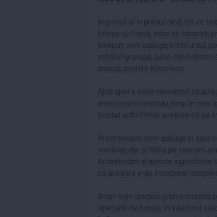
în primul și în primul rând, tot ce t
brioșe cu frișcă, este să începeți 
început, vom adăuga în bol untul, pe 
zahărul granulat, până când obser
putință, potrivit Kfetele.ro.
Abia apoi a venit momentul să adău
amestecăm continuu, timp în care 
treptat astfel încât acestea să se 
În continuare, vom adăuga și sare p
vanilinat, dar și făina pe care am am
Amestecăm și aceste ingrediente uș
că acestea s-au incorporat complet
Acum vom pregăti și tava noastră pe
specială de brioșe, în interiorul că