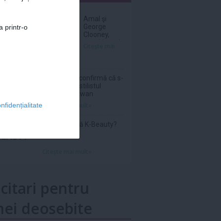
nar
Amal şi
George
a printr-o
Clooney,
nevoiţi să-şi
Citeşte mai
părăsească
vila de lux
din cauza
incendiilor
Sam Smith confirmă că s-
a logodit cu stilistul
Christian Cowan
Citeşte mai mult»
nfidențialitate
Ce înseamnă K-Beauty?
Citeşte mai mult»
icitari pentru
ei deosebite