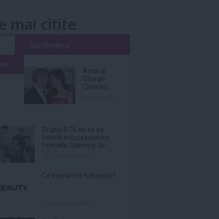
e mai citite
i
Săptămânal
nar
Amal şi
George
Clooney,
nevoiţi să-şi
Citeşte mai
părăsească
vila de lux
din cauza
incendiilor
Grupul BTS nu se va
înscrie în cursa pentru
Premiile Grammy din
2027
Citeşte mai mult»
Ce înseamnă K-Beauty?
Citeşte mai mult»