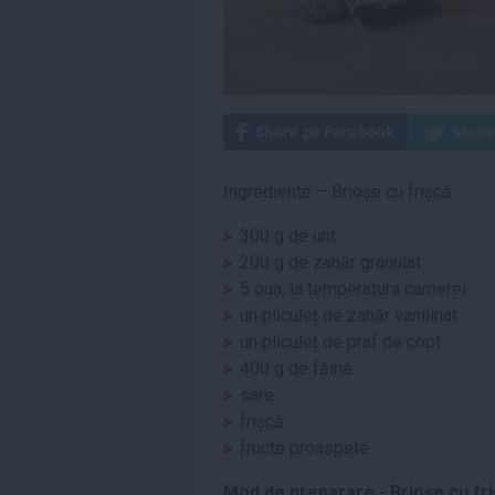
Ingrediente – Brioșe cu frișcă
300 g de unt
200 g de zahăr granulat
5 oua, la temperatura camerei
un pliculeț de zahăr vanilinat
un pliculeț de praf de copt
400 g de făină
sare
frișcă
fructe proaspete
Mod de preparare - Brioșe cu fr