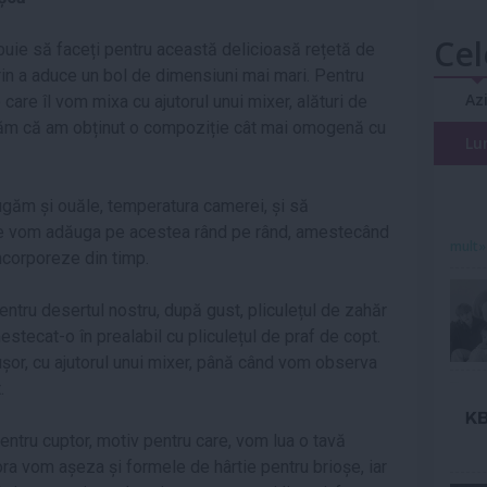
Cel
rebuie să faceți pentru această delicioasă rețetă de
prin a aduce un bol de dimensiuni mai mari. Pentru
Az
care îl vom mixa cu ajutorul unui mixer, alături de
văm că am obținut o compoziție cât mai omogenă cu
Lu
găm și ouăle, temperatura camerei, și să
le vom adăuga pe acestea rând pe rând, amestecând
mult»
încorporeze din timp.
entru desertul nostru, după gust, pliculețul de zahăr
estecat-o în prealabil cu pliculețul de praf de copt.
or, cu ajutorul unui mixer, până când vom observa
.
ntru cuptor, motiv pentru care, vom lua o tavă
rora vom așeza și formele de hârtie pentru brioșe, iar