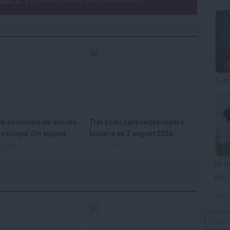
Ti-a
e zodiacale de succes
Trei zodii care redescoperă
roscopul din august
bucuria pe 2 august 2026
ug 2026
1 aug 2026
Un b
flori
Vezi 