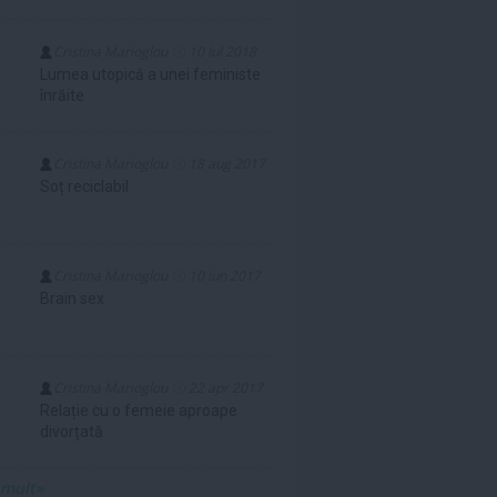
Cristina Marioglou
10 iul 2018
Lumea utopică a unei feministe
înrăite
Cristina Marioglou
18 aug 2017
Soț reciclabil
Cristina Marioglou
10 iun 2017
Brain sex
Cristina Marioglou
22 apr 2017
Relație cu o femeie aproape
divorțată
 mult»