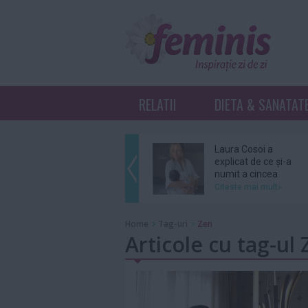
RELATII
DIETA & SANATAT
Laura Cosoi a
explicat de ce și-a
numit a cincea
fiică...
Citeste mai mult»
Ariana Grande se
Home
Tag-uri
Zen
retrage din
Articole cu tag-ul
distribuția unui
musical...
Citeste mai mult»
Grupul BTS nu se
va înscrie în cursa