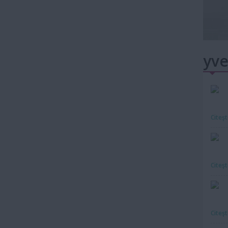
yve
Citeş
Citeş
Citeş