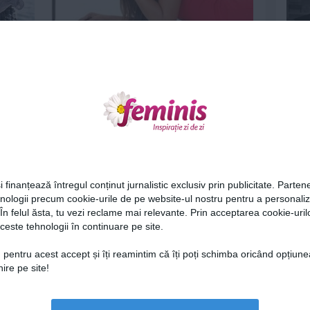
Organizeaza-te la munca pentru
Sarbatori Zen!
15 dec 2010
Ne
i finanțează întregul conținut jurnalistic exclusiv prin publicitate. Partene
hnologii precum cookie-urile de pe website-ul nostru pentru a personali
 În felul ăsta, tu vezi reclame mai relevante. Prin acceptarea cookie-urilo
karma
De ce sa nu eviti pragul de sus?
ceste tehnologii în continuare pe site.
Cel
13 oct 2010
 pentru acest accept și îți reamintim că îți poți schimba oricând opțiune
ire pe site!
Az
Lu