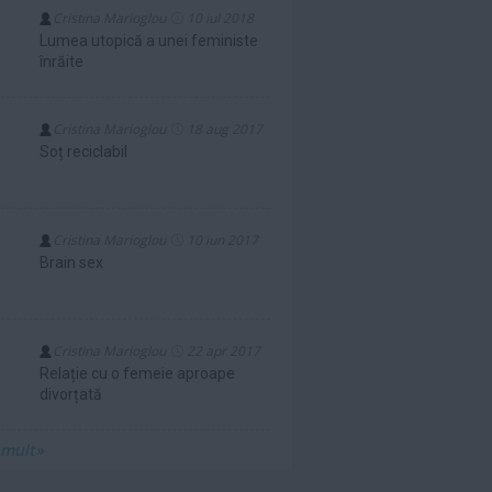
Cristina Marioglou
10 iul 2018
Lumea utopică a unei feministe
înrăite
Cristina Marioglou
18 aug 2017
Soț reciclabil
Cristina Marioglou
10 iun 2017
Brain sex
Cristina Marioglou
22 apr 2017
Relație cu o femeie aproape
divorțată
 mult»