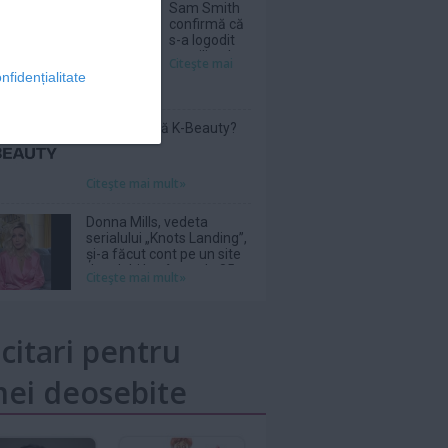
Sam Smith
confirmă că
s-a logodit
cu stilistul
Citeşte mai
Christian
nfidențialitate
Cowan
Ce înseamnă K-Beauty?
Citeşte mai mult»
Donna Mills, vedeta
serialului „Knots Landing”,
și-a făcut cont pe un site
de adulți la vârsta de 85
Citeşte mai mult»
de ani
icitari pentru
ei deosebite