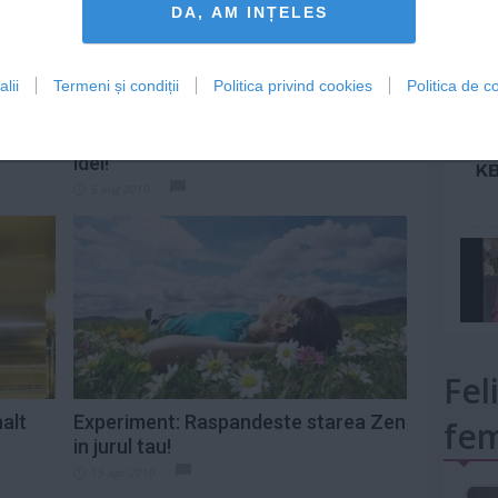
DA, AM INȚELES
lii
Termeni și condiții
Politica privind cookies
Politica de co
mult»
Centrul
Cum intorci din drum o zi proasta: 10
idei!
5 aug 2010
Fel
nalt
Experiment: Raspandeste starea Zen
fem
in jurul tau!
15 apr 2010