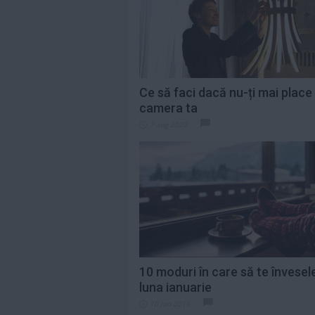
pentru Premiile...
Citeste mai mult»
Ce cred bărbații că
este romantic, dar
multe femei
spun...
Citeste mai mult»
Ce să faci dacă nu-ți mai place
camera ta
Cum prepari cea
7 aug 2020
mai fragedă ceafă
de porc la cuptor....
Citeste mai mult»
10 moduri în care să te învesele
luna ianuarie
10 ian 2019