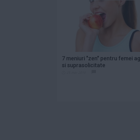
7 meniuri "zen" pentru femei a
si suprasolicitate
25 mar 2010