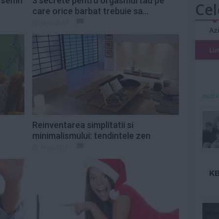
E semn
3 secrete pentru orgasmul tau pe
Cel
care orice barbat trebuie sa...
18 ian 2012
Az
Lu
mult»
Reinventarea simplitatii si
minimalismului: tendintele zen
14 noi 2011