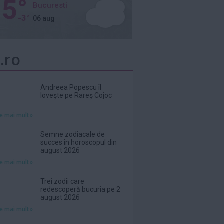
5°
Bucuresti
-3°
06 aug
.ro
Andreea Popescu îl
lovește pe Rareș Cojoc
te mai mult»
Semne zodiacale de
succes în horoscopul din
august 2026
te mai mult»
Trei zodii care
redescoperă bucuria pe 2
august 2026
te mai mult»