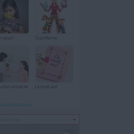
m spus?
Ziua Mamei
uchet virtual de
La multi ani!
toate felicitările »