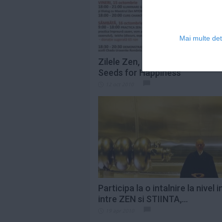
Mai multe deta
Zilele Zen, 13 - 17 octombrie, 
Seeds for Happiness
12 oct 2010
Participa la o intalnire la nivel i
intre ZEN si STIINTA,...
19 apr 2010