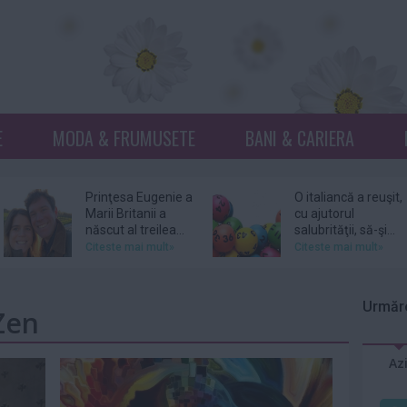
E
MODA & FRUMUSETE
BANI & CARIERA
Prinţesa Eugenie a
O italiancă a reuşit,
Marii Britanii a
cu ajutorul
născut al treilea...
salubrităţii, să-şi...
Citeste mai mult»
Citeste mai mult»
Netflix, dat în
Donna Mills,
judecată pentru
vedeta serialului
Urmăre
 Zen
105 milioane de
„Knots Landing”, și-
dolari...
a...
Citeste mai mult»
Citeste mai mult»
Az
DJ Kavinsky,
Patru femei îl
cunoscut pentru
acuză pe actorul