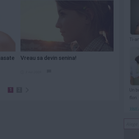
Ti-a
gasate
Vreau sa devin senina!
3 noi 2009
1
2
Un b
flori
Vezi 