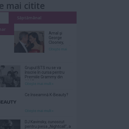
e mai citite
i
Săptămânal
nar
Amal şi
George
Clooney,
nevoiţi să-şi
Citeşte mai
părăsească
vila de lux
din cauza
incendiilor
Grupul BTS nu se va
înscrie în cursa pentru
Premiile Grammy din
2027
Citeşte mai mult»
Ce înseamnă K-Beauty?
Citeşte mai mult»
DJ Kavinsky, cunoscut
pentru piesa „Nightcall”, a