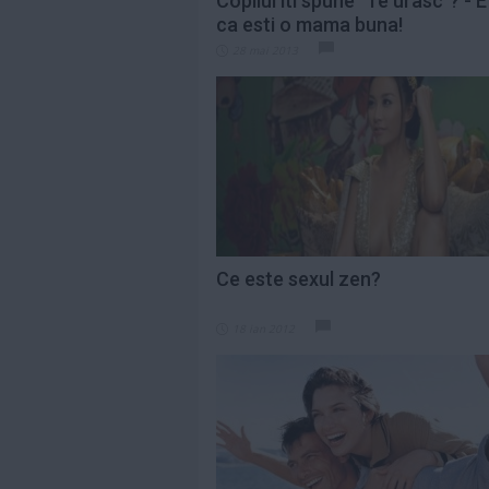
Copilul iti spune "Te urasc"? - 
ca esti o mama buna!
28 mai 2013
Ce este sexul zen?
18 ian 2012