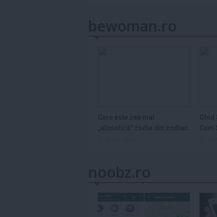
bewoman.ro
Care este cea mai
Ghid 
„alcoolică” zodie din zodiac
Cum S
și de ce...
Legum
29 dec 2025
3 s
noobz.ro