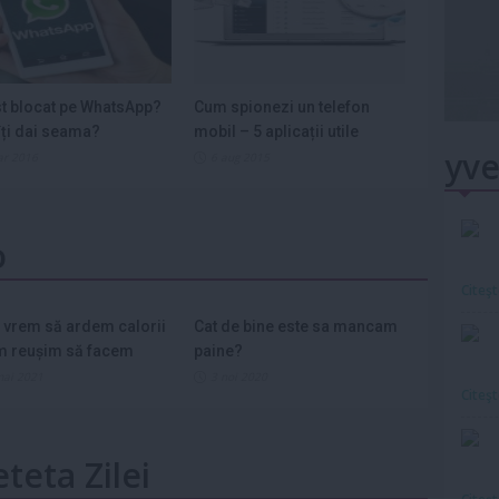
st blocat pe WhatsApp?
Cum spionezi un telefon
ți dai seama?
mobil – 5 aplicații utile
yve
ar 2016
6 aug 2015
o
Citeş
 vrem să ardem calorii
Cat de bine este sa mancam
m reușim să facem
paine?
mai 2021
3 noi 2020
Citeş
eteta Zilei