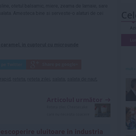
line, otetul balsamic, miere, zeama de lamaie, sare
Cel
salata. Amesteca bine si serveste-o alaturi de cei
Az
Lu
i caramel, in cuptorul cu microunde
mult»
rapid
,
reteta
,
reteta zilei
,
salata
,
salata de naut
,
Articolul următor
Reteta zilei: Cheesecake
care nu necesita coacere