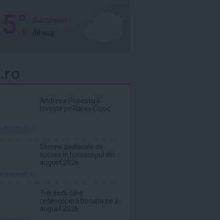
5°
Bucuresti
-3°
08 aug
.ro
Andreea Popescu îl
lovește pe Rareș Cojoc
te mai mult»
Semne zodiacale de
succes în horoscopul din
august 2026
te mai mult»
Trei zodii care
redescoperă bucuria pe 2
august 2026