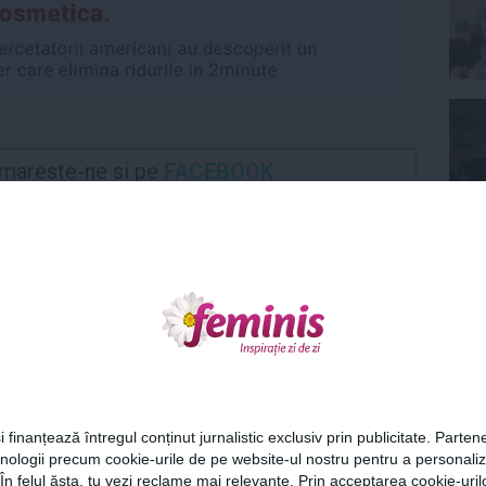
Urmareste-ne si pe
FACEBOOK
Ne
Cel
i finanțează întregul conținut jurnalistic exclusiv prin publicitate. Partene
hnologii precum cookie-urile de pe website-ul nostru pentru a personali
Az
 În felul ăsta, tu vezi reclame mai relevante. Prin acceptarea cookie-urilo