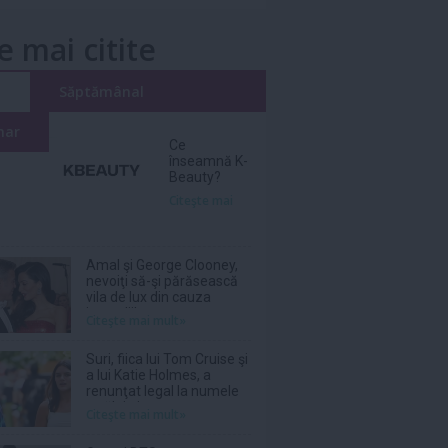
e mai citite
i
Săptămânal
nar
Ce
înseamnă K-
Beauty?
Citeşte mai
Amal şi George Clooney,
nevoiţi să-şi părăsească
vila de lux din cauza
incendiilor
Citeşte mai mult»
Suri, fiica lui Tom Cruise şi
a lui Katie Holmes, a
renunţat legal la numele
tatălui ei
Citeşte mai mult»