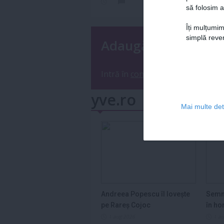
să folosim a
Îți mulțumim
simplă reven
Adaugă un coment
Intră în
contul tău
sau
înregistre
yve.ro
Mai multe deta
Andreea Popescu îl lovește
Semn
pe Rareș Cojoc
în ho
2026
1 aug 2026
1 a