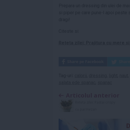
Prepara un dressing din ulei de mas
si piper pe care pune-l apoi peste 
dragi!
Citeste si:
Reteta zilei: Prajitura cu mere s
Tag-uri:
calorii
,
dressing
,
light
,
naut
,
salata ede spanac
,
spanac
Articolul anterior
Reteta zilei: Pastai crispy
cu parmezan