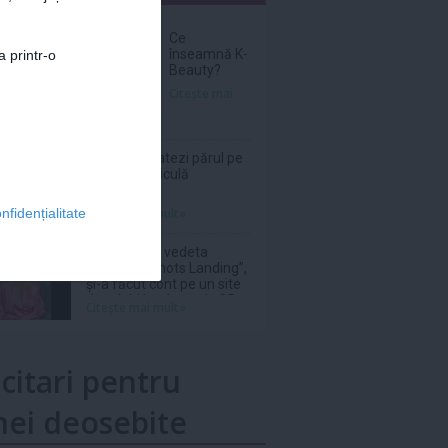
nar
Ce
înseamnă K-
a printr-o
Beauty?
Citeşte mai
Cum îți hidratezi părul pe
timp de caniculă
Citeşte mai mult»
nfidențialitate
Donna Mills, vedeta
serialului „Knots Landing”,
și-a făcut cont pe un site
de adulți la vârsta de 85
Citeşte mai mult»
de ani
icitari pentru
ei deosebite