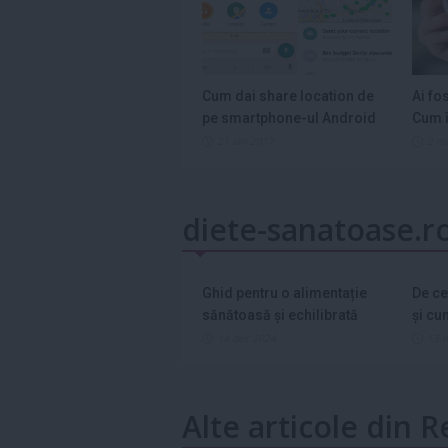
Cum dai share location de
Ai fo
pe smartphone-ul Android
Cum î
21 ian 2017
2 m
diete-sanatoase.r
Ghid pentru o alimentație
De ce
sănătoasă și echilibrată
și cu
asta?
14 dec 2024
13 
Alte articole din R