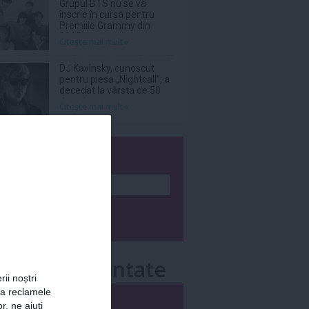
Grupul BTS nu se va
înscrie în cursa pentru
Premiile Grammy din
2027
Citeşte mai mult»
DJ Kavinsky, cunoscut
pentru piesa „Nightcall”, a
decedat la vârsta de 50
de ani
Citeşte mai mult»
wsletter
e mai comentate
rii noștri
za reclamele
i
Săptămânal
r, ne ajuți