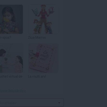
m spus?
Ziua Mamei
uchet virtual de
La multi ani!
toate felicitările »