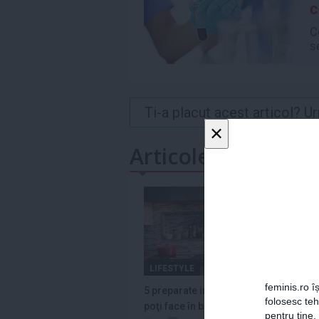
Ti-a placut acest articol? 
×
Articole similare
LIFESTYLE
feminis.ro îș
5 preparate inedite pe care le
folosesc te
poţi face în blender
pentru tine.