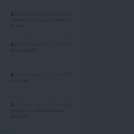
Cristina Marioglou
10 iul 2018
Lumea utopică a unei feministe
înrăite
Cristina Marioglou
18 aug 2017
Soț reciclabil
Cristina Marioglou
10 iun 2017
Brain sex
Cristina Marioglou
22 apr 2017
Relație cu o femeie aproape
divorțată
 mult»