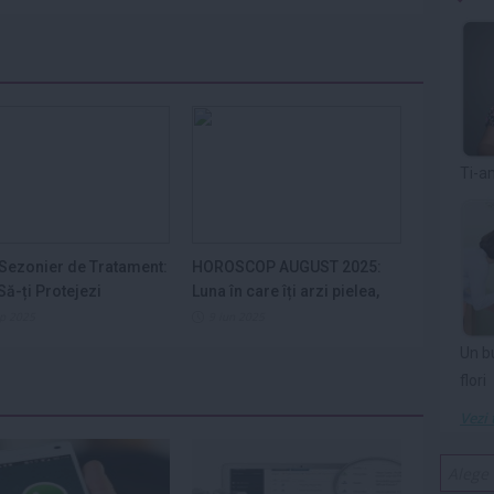
Ti-a
Sezonier de Tratament:
HOROSCOP AUGUST 2025:
ă-ți Protejezi
Luna în care îți arzi pielea,
ele din...
nervii și...
ep 2025
9 iun 2025
Un b
flori
Vezi 