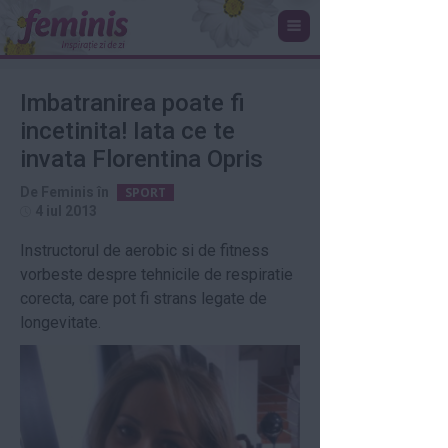
Imbatranirea poate fi
incetinita! Iata ce te
invata Florentina Opris
De
Feminis
în
SPORT
4 iul 2013
Instructorul de aerobic si de fitness
vorbeste despre tehnicile de respiratie
corecta, care pot fi strans legate de
longevitate.