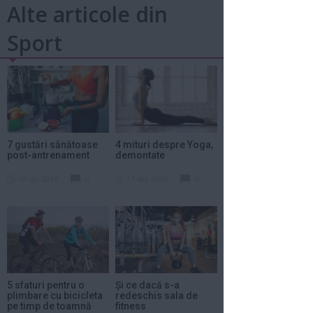
Alte articole din
Sport
7 gustări sănătoase
4 mituri despre Yoga,
post-antrenament
demontate
10 ian 2019
0
17 dec 2020
0
5 sfaturi pentru o
Și ce dacă s-a
plimbare cu bicicleta
redeschis sala de
pe timp de toamnă
fitness