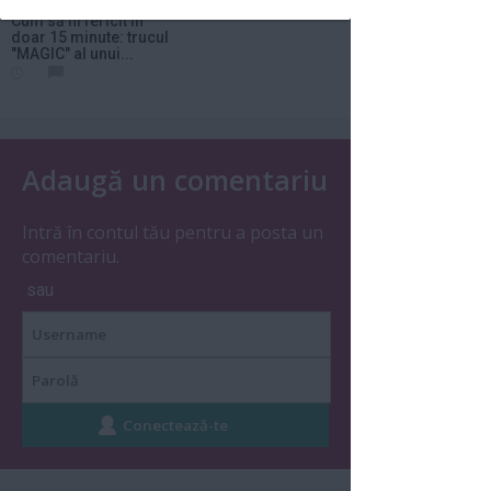
PERSONALA
Cum să fii fericit în
doar 15 minute: trucul
"MAGIC" al unui...
Adaugă un comentariu
Intră în contul tău pentru a posta un
comentariu.
sau