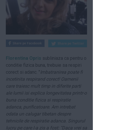
Florentina Opris
subliniaza ca pentru o
conditie fizica buna, trebuie sa respiri
corect si adanc. "
Imbatranirea poate fi
incetinita respirand corect! Oamenii
care traiesc mult timp in diferite parti
ale lumii isi explica longevitatea printr-o
buna conditie fizica si respiratie
adanca, purificatoare. Am intrebat
odata un calugar tibetan despre
tehnicile de respiratie adanca. Singurul
lucru pe care l-a zis a fost: "Daca vrei sa