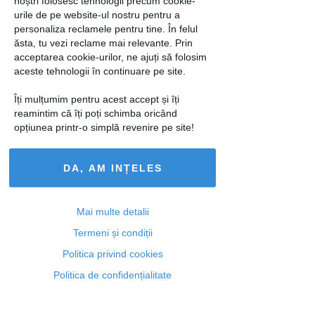
noștri folosesc tehnologii precum cookie-
loading...
urile de pe website-ul nostru pentru a
personaliza reclamele pentru tine. În felul
ăsta, tu vezi reclame mai relevante. Prin
acceptarea cookie-urilor, ne ajuți să folosim
aceste tehnologii în continuare pe site.
Articolul următor
Îți mulțumim pentru acest accept și îți
reamintim că îți poți schimba oricând
opțiunea printr-o simplă revenire pe site!
Ti-a placut acest articol? Urmareste-ne
DA, AM INȚELES
si pe
FACEBOOK
Mai multe detalii
Articole similare
Termeni și condiții
Politica privind cookies
Politica de confidențialitate
DEZVOLTARE