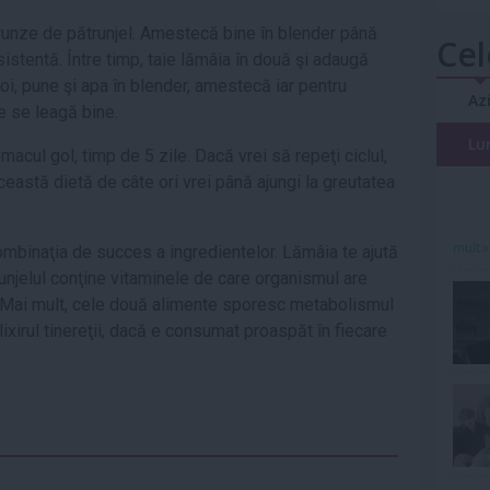
unze de pătrunjel. Amestecă bine în blender până
Cel
stentă. Între timp, taie lămâia în două şi adaugă
i, pune şi apa în blender, amestecă iar pentru
Az
e se leagă bine.
Lu
cul gol, timp de 5 zile. Dacă vrei să repeţi ciclul,
ceastă dietă de câte ori vrei până ajungi la greutatea
mult»
ombinaţia de succes a ingredientelor. Lămâia te ajută
runjelul conţine vitaminele de care organismul are
 Mai mult, cele două alimente sporesc metabolismul
elixirul tinereţii, dacă e consumat proaspăt în fiecare