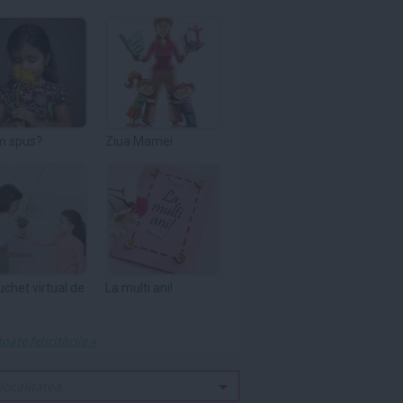
m spus?
Ziua Mamei
uchet virtual de
La multi ani!
toate felicitările »