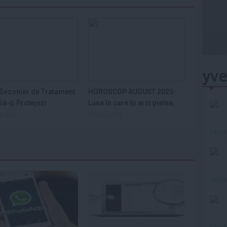
yve
Sezonier de Tratament:
HOROSCOP AUGUST 2025:
ă-ți Protejezi
Luna în care îți arzi pielea,
ele din...
nervii și...
ep 2025
9 iun 2025
Citeş
Citeş