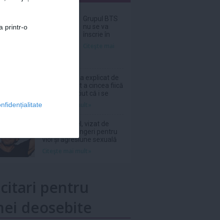
nar
Grupul BTS
nu se va
a printr-o
înscrie în
cursa pentru
Citeşte mai
Premiile
Grammy din
2027
Laura Cosoi a explicat de
ce și-a numit a cincea fiică
Nina. „Am știut că i se
potrivește”
Citeşte mai mult»
nfidențialitate
Patrick Bruel, vizat de
două noi plângeri pentru
viol și agresiune sexuală
Citeşte mai mult»
icitari pentru
ei deosebite