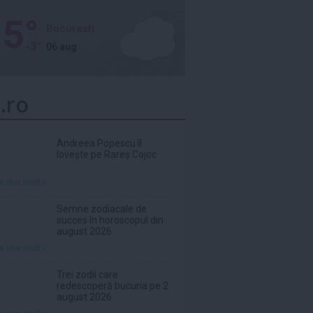
5°
Bucuresti
-3°
06 aug
.ro
Andreea Popescu îl
lovește pe Rareș Cojoc
te mai mult»
Semne zodiacale de
succes în horoscopul din
august 2026
te mai mult»
Trei zodii care
redescoperă bucuria pe 2
august 2026