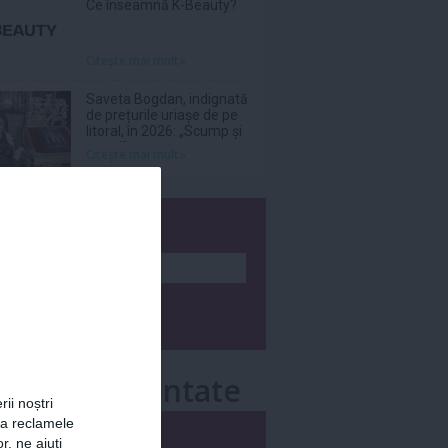
Ce înseamnă K-Beauty?
Citeşte mai mult»
Saveta Bogdan, indignată
de prețurile uriașe de pe
litoral, în 2026: „Scump și
prost!”
Citeşte mai mult»
wsletter
e mai comentate
rii noștri
za reclamele
i
Săptămânal
r, ne ajuți