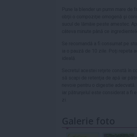
Pune la blender un pumn mare de fr
obţii o compoziţie omogenă şi consi
sucul de lămâie peste amestec. Apo
câteva minute până ce ingredientel
Se recomandă a fi consumat pe stoma
ia o pauză de 10 zile. Poţi repeta a
ideală.
Secretul acestei reţete constă în c
să scapi de retenţia de apă iar păt
nevoie pentru o digestie adecvată.
iar pătrunjelul este considerat a fi 
zi.
Galerie foto