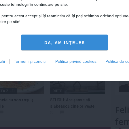
ceste tehnologii în continuare pe site.
Lu
 pentru acest accept și îți reamintim că îți poți schimba oricând opțiune
ire pe site!
Urmareste-ne si pe
FACEBOOK
mult»
DA, AM INȚELES
lii
Termeni și condiții
Politica privind cookies
Politica de co
TA ZILEI
DIETE
ete cu sos roşu şi
STUDIU: Are șanse să
ele
slăbească cine privește
Fel
operele...
fem