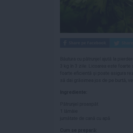
Băutura cu pătrunjel ajută la pierde
3 kg în 3 zile. Licoarea este foarte
foarte eficientă şi poate asigura re
să dai grăsimea jos de pe burtă, vei
Ingrediente:
Pătrunjel proaspăt
1 lămâie
jumătate de cană cu apă
Cum se prepară: