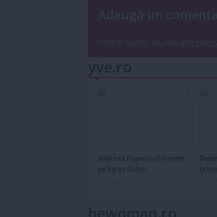
Adaugă un coment
Intră în
contul tău
sau
înregistre
yve.ro
Andreea Popescu îl lovește
Semn
pe Rareș Cojoc
în ho
2026
1 aug 2026
1 a
bewoman.ro