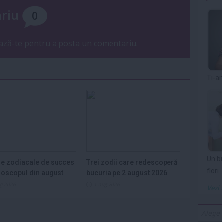
ariu
0
ază-te
pentru a posta un comentariu.
Ti-a
Un b
e zodiacale de succes
Trei zodii care redescoperă
flori
roscopul din august
bucuria pe 2 august 2026
ug 2026
1 aug 2026
Vezi 