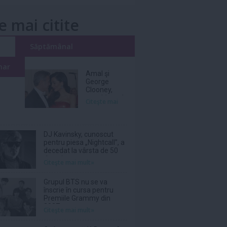
e mai citite
i
Săptămânal
nar
Amal şi
George
Clooney,
nevoiţi să-şi
Citeşte mai
părăsească
vila de lux
din cauza
incendiilor
DJ Kavinsky, cunoscut
pentru piesa „Nightcall”, a
decedat la vârsta de 50
de ani
Citeşte mai mult»
Grupul BTS nu se va
înscrie în cursa pentru
Premiile Grammy din
2027
Citeşte mai mult»