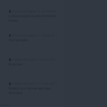
Cristina Marioglou
10 iul 2018
Lumea utopică a unei feministe
înrăite
Cristina Marioglou
18 aug 2017
Soț reciclabil
Cristina Marioglou
10 iun 2017
Brain sex
Cristina Marioglou
22 apr 2017
Relație cu o femeie aproape
divorțată
 mult»