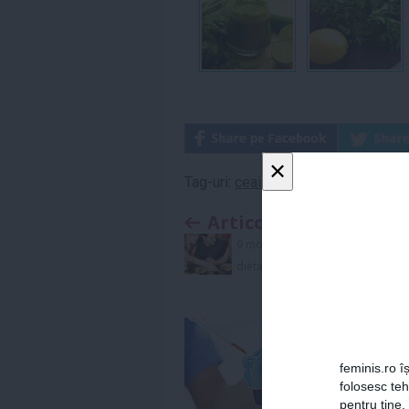
×
Tag-uri:
ceai patrunjel
,
patrunjel
,
patr
Articolul anterior
9 motive pentru a alege
dieta thailandeză
feminis.ro îș
folosesc te
pentru tine.