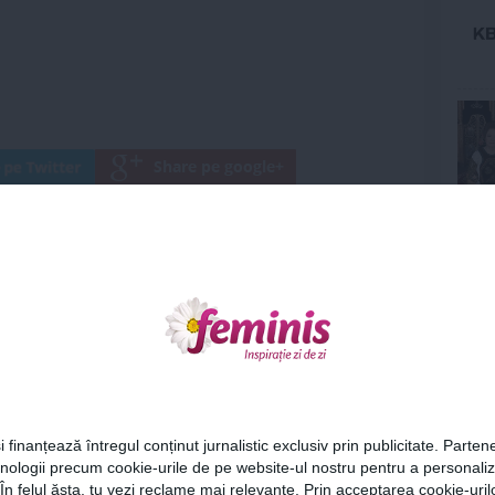
unjel slabit
Ne
Articolul următor
Cum te ajută MÂINILE să
faci alegeri sănătoase
când mănânci în oraş
Cel
i finanțează întregul conținut jurnalistic exclusiv prin publicitate. Partene
hnologii precum cookie-urile de pe website-ul nostru pentru a personali
Az
 În felul ăsta, tu vezi reclame mai relevante. Prin acceptarea cookie-urilo