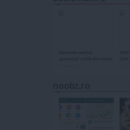
Care este cea mai
Ghid 
„alcoolică” zodie din zodiac
Cum S
și de ce...
Legum
29 dec 2025
3 s
noobz.ro