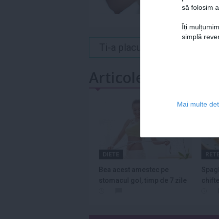
să folosim a
Îți mulțumim
simplă reven
Ti-a placut acest articol? 
Articole similare
Mai multe deta
DIETE
RETE
Bea acest amestec pe
Spagh
stomacul gol, timp de 7 zile
chift
-...