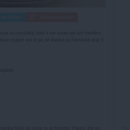
oșe cu ciocolată, care îi vor cuceri pe toți membrii
ebuie coapte ore în șir, iar aluatul se frământă doar 5
migdale
Mai
măcina fulgii de ovăz cu un blender. Puneți, într-un