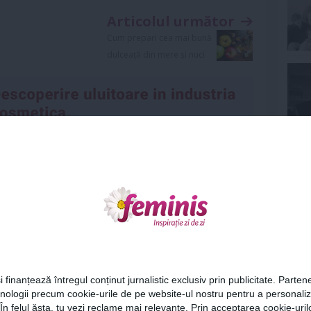
Articolul următor
Cum prepari cea mai bună
dulceață din mere și nuci
Ne
Urmareste-ne si pe
FACEBOOK
ariu
Cel
0
i finanțează întregul conținut jurnalistic exclusiv prin publicitate. Partene
hnologii precum cookie-urile de pe website-ul nostru pentru a personali
Az
ază-te
pentru a posta un comentariu.
 În felul ăsta, tu vezi reclame mai relevante. Prin acceptarea cookie-urilo