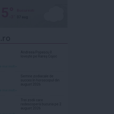
5°
Bucuresti
-3°
07 aug
.ro
Andreea Popescu îl
lovește pe Rareș Cojoc
te mai mult»
Semne zodiacale de
succes în horoscopul din
august 2026
te mai mult»
Trei zodii care
redescoperă bucuria pe 2
august 2026