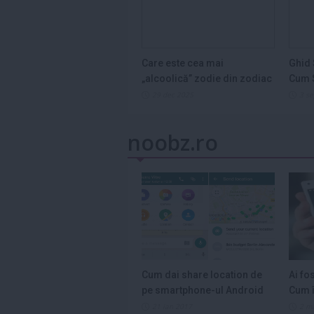
Care este cea mai
Ghid 
„alcoolică” zodie din zodiac
Cum S
și de ce...
Legum
29 dec 2025
3 s
noobz.ro
Cum dai share location de
Ai fo
pe smartphone-ul Android
Cum î
21 ian 2017
2 m