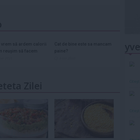
o
yve
 vrem să ardem calorii
Cat de bine este sa mancam
m reușim să facem
paine?
mai 2021
3 noi 2020
Citeş
eteta Zilei
Citeş