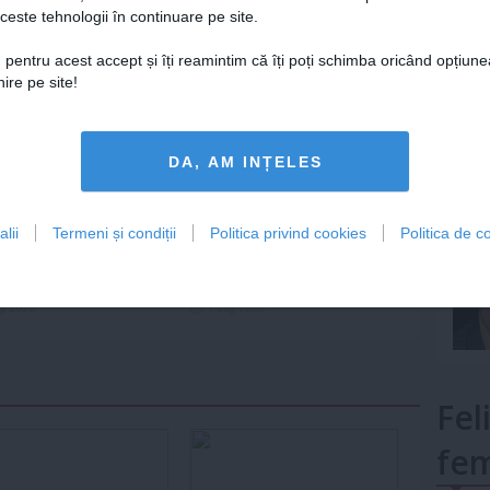
ceste tehnologii în continuare pe site.
Lu
 pentru acest accept și îți reamintim că îți poți schimba oricând opțiune
ire pe site!
mult»
DA, AM INȚELES
lii
Termeni și condiții
Politica privind cookies
Politica de co
e zodiacale de succes
Trei zodii care redescoperă
roscopul din august
bucuria pe 2 august 2026
ug 2026
1 aug 2026
Fel
fem