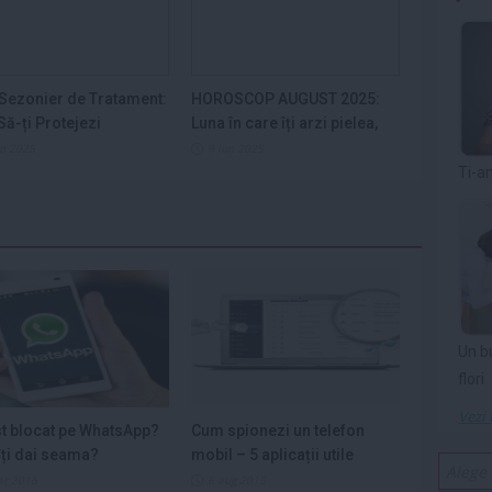
Sezonier de Tratament:
HOROSCOP AUGUST 2025:
ă-ți Protejezi
Luna în care îți arzi pielea,
ele din...
nervii și...
ep 2025
9 iun 2025
Ti-a
Un b
flori
Vezi 
st blocat pe WhatsApp?
Cum spionezi un telefon
ți dai seama?
mobil – 5 aplicații utile
ar 2016
6 aug 2015