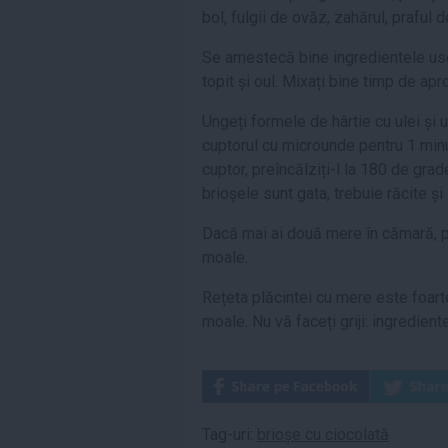
bol, fulgii de ovăz, zahărul, praful 
Se amestecă bine ingredientele usca
topit și oul. Mixați bine timp de ap
Ungeți formele de hârtie cu ulei și 
cuptorul cu microunde pentru 1 minut
cuptor, preîncălziți-l la 180 de gra
brioșele sunt gata, trebuie răcite ș
Dacă mai ai două mere în cămară, p
moale.
Rețeta plăcintei cu mere este foarte
moale. Nu vă faceți griji: ingredient
Tag-uri:
brioșe cu ciocolată