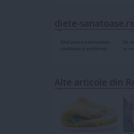
diete-sanatoase.r
Ghid pentru o alimentație
De ce
sănătoasă și echilibrată
și cu
asta?
14 dec 2024
13 
Alte articole din R