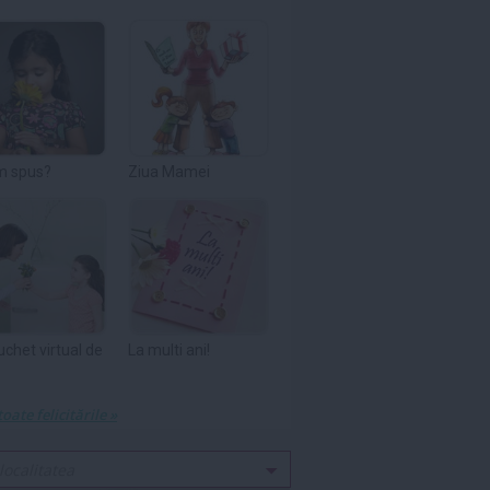
m spus?
Ziua Mamei
uchet virtual de
La multi ani!
toate felicitările »