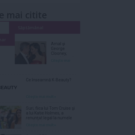
e mai citite
i
Săptămânal
nar
Amal şi
George
Clooney,
nevoiţi să-şi
Citeşte mai
părăsească
vila de lux
din cauza
incendiilor
Ce înseamnă K-Beauty?
Citeşte mai mult»
Suri, fiica lui Tom Cruise şi
a lui Katie Holmes, a
renunţat legal la numele
tatălui ei
Citeşte mai mult»