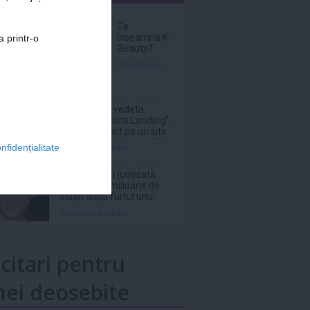
nar
Ce
înseamnă K-
a printr-o
Beauty?
Citeşte mai
Donna Mills, vedeta
serialului „Knots Landing”,
și-a făcut cont pe un site
de adulți la vârsta de 85
Citeşte mai mult»
nfidențialitate
de ani
Netflix, dat în judecată
pentru 105 milioane de
dolari după furtul unui
thriller de război cu
Citeşte mai mult»
Nicolas Cage
icitari pentru
ei deosebite