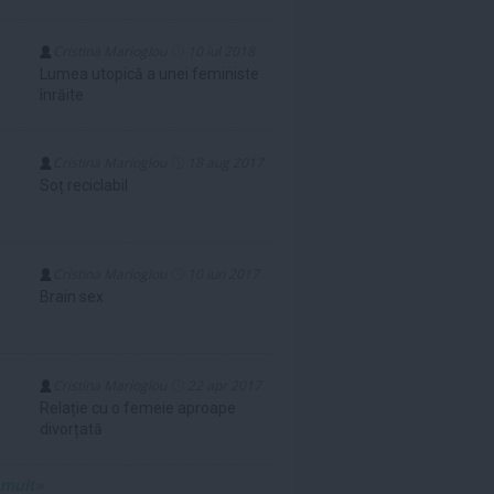
Cristina Marioglou
10 iul 2018
Lumea utopică a unei feministe
înrăite
Cristina Marioglou
18 aug 2017
Soț reciclabil
Cristina Marioglou
10 iun 2017
Brain sex
Cristina Marioglou
22 apr 2017
Relație cu o femeie aproape
divorțată
 mult»