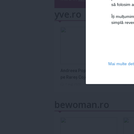
să folosim a
yve.ro
Îți mulțumim
simplă reven
Mai multe deta
Andreea Popescu îl lovește
Semn
pe Rareș Cojoc
în ho
2026
1 aug 2026
1 a
bewoman.ro