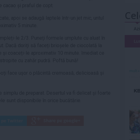
de cacao și praful de copt.
Cel
te, apoi se adaugă laptele într-un jet mic, untul
roximativ 5 minute.
Az
umpleți-le 2/3. Puneți formele umplute cu aluat în
Lu
. Dacă doriți să faceți brioșele de ciocolată la
de și coaceți-le aproximativ 10 minute. Imediat ce
i stropite cu zahăr pudră. Poftă bună!
mult»
oți face ușor o plăcintă cremoasă, delicioasă și
 simplu de preparat. Desertul va fi delicat și foarte
ele sunt disponibile în orice bucătărie.