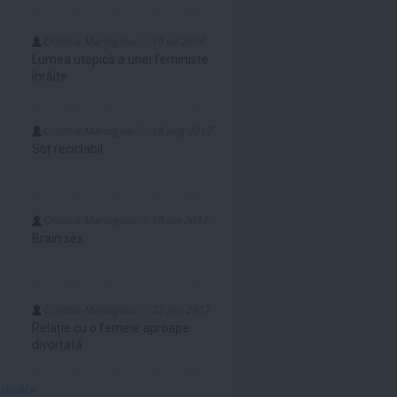
Cristina Marioglou
10 iul 2018
Lumea utopică a unei feministe
înrăite
Cristina Marioglou
18 aug 2017
Soț reciclabil
Cristina Marioglou
10 iun 2017
Brain sex
Cristina Marioglou
22 apr 2017
Relație cu o femeie aproape
divorțată
 mult»