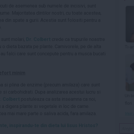
noscuti de asemenea sub numele de incisivi, sunt
ume. Majoritatea dintilor nostri, cu toate acestea,
ea din spate a gurii. Acestia sunt folositi pentru a
.
 sunt molari,
Dr. Colbert
crede ca trupurile noastre
 o dieta bazata pe plante. Carnivorele, pe de alta
Ti-a
i au falci care sunt concepute pentru a musca bucati
 efort minim
ina si plina de enzime (precum amilaza) care sunt
 si carbohidrati. Dupa analizarea acestui lucru si
Un b
. Colbert
postuleaza ca asta inseamna ca noi,
flori
 a digera plante si vegetale in loc de carne.
 cea mai mare parte o saliva acida, fara amilaza.
Vezi 
, inspirandu-te din dieta lui Iisus Hristos?