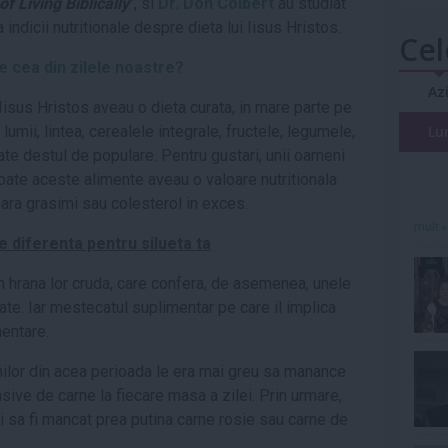
f Living Biblically
", si
Dr. Don Colbert
au studiat
indicii nutritionale despre dieta lui Iisus Hristos.
Cel
de cea din zilele noastre?
Az
 Iisus Hristos aveau o dieta curata, in mare parte pe
umii, lintea, cerealele integrale, fructele, legumele,
Lu
ate destul de populare. Pentru gustari, unii oameni
Toate aceste alimente aveau o valoare nutritionala
ara grasimi sau colesterol in exces.
mult»
ce diferenta pentru silueta ta
 hrana lor cruda, care confera, de asemenea, unele
ate. Iar mestecatul suplimentar pe care il implica
mentare.
ilor din acea perioada le era mai greu sa manance
asive de carne la fiecare masa a zilei. Prin urmare,
ai sa fi mancat prea putina carne rosie sau carne de