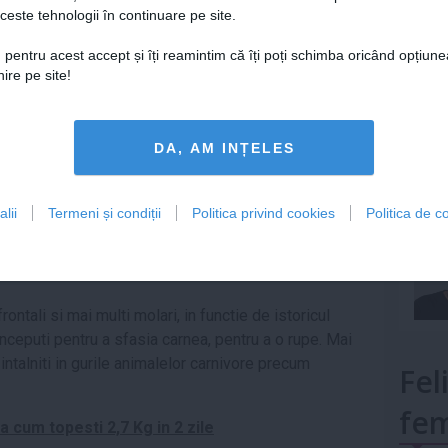
ceste tehnologii în continuare pe site.
Lu
le-a mancat include: peste (chiar si dupa Invierea Sa),
ere (foarte probabil), porumb, grau, vin
 pentru acest accept și îți reamintim că îți poți schimba oricând opțiune
 nu fi avut deloc alcool sau o concentratie foarte
ire pe site!
mult»
l de dieta aveau oamenii contemporani cu Iisus
DA, AM INȚELES
rile noastre sunt concepute potential pentru a
lii
Termeni și condiții
Politica privind cookies
Politica de co
 datele referitoare la dantura si au concluzionat ca
dieta bazata pe vegetale cu putina carne - in special
frontali si mai multi molari, in functie de istoricul
onceputi pentru a sfasia carnea, pentru a o rupe. Mai
 intalniti in gurile animalelor carnivore precum
Fel
fem
a cum topesti 2,7 Kg in 2 zile