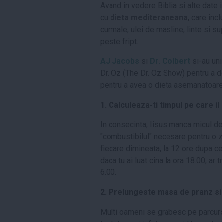
Avand in vedere Biblia si alte date 
cu
dieta mediteraneana
, care inc
curmale, ulei de masline, linte si
peste fript.
AJ Jacobs
si
Dr. Colbert
si-au un
Dr. Oz (The Dr. Oz Show) pentru a de
pentru a avea o dieta asemanatoare 
1. Calculeaza-ti timpul pe care il
In consecinta, Iisus manca micul de
"combustibilul" necesare pentru o zi 
fiecare dimineata, la 12 ore dupa c
daca tu ai luat cina la ora 18.00, ar 
6.00.
2. Prelungeste masa de pranz si 
Multi oameni se grabesc pe parcurs