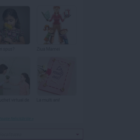
m spus?
Ziua Mamei
uchet virtual de
La multi ani!
toate felicitările »