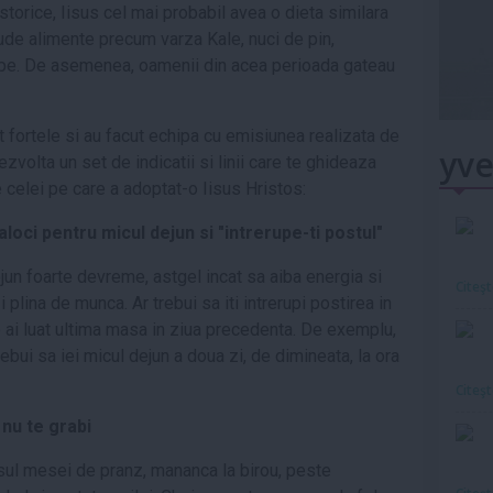
istorice, Iisus cel mai probabil avea o dieta similara
lude alimente precum varza Kale, nuci de pin,
 supe. De asemenea, oamenii din acea perioada gateau
it fortele si au facut echipa cu emisiunea realizata de
yve
zvolta un set de indicatii si linii care te ghideaza
celei pe care a adoptat-o Iisus Hristos:
 aloci pentru micul dejun si "intrerupe-ti postul"
jun foarte devreme, astgel incat sa aiba energia si
Citeş
plina de munca. Ar trebui sa iti intrerupi postirea in
e ai luat ultima masa in ziua precedenta. De exemplu,
trebui sa iei micul dejun a doua zi, de dimineata, la ora
Citeş
nu te grabi
ul mesei de pranz, mananca la birou, peste