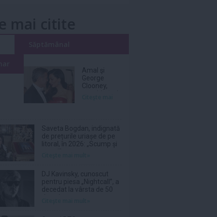
e mai citite
i
Săptămânal
nar
Amal şi
George
Clooney,
nevoiţi să-şi
Citeşte mai
părăsească
vila de lux
din cauza
incendiilor
Saveta Bogdan, indignată
de prețurile uriașe de pe
litoral, în 2026: „Scump și
prost!”
Citeşte mai mult»
DJ Kavinsky, cunoscut
pentru piesa „Nightcall”, a
decedat la vârsta de 50
de ani
Citeşte mai mult»