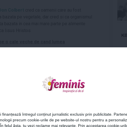
Don Colbert
cred ca oamenii care au fost
a bazata pe vegetale, dar cred si ca organismul
ta bazata in cea mai mare parte pe alimente
a Iisus Hristos.
i pe o cale veche de cand lumea
e religia crestina, se stie ca anumite alimente erau
igur ca Iisus manca peste, deoarece Evanghelia
Ne
-a oferit o bucata de peste fript si un fagure de
robabil le-a mancat
xplicit ca Iisus a mancat anumite alimente,
une ca a consumat din aceasta serie deoarece
Cel
ice in care El a trait: masline, smochine, struguri,
i finanțează întregul conținut jurnalistic exclusiv prin publicitate. Partene
 pepeni galbeni, rodii, curmale, nuci, stafide, lapte,
hnologii precum cookie-urile de pe website-ul nostru pentru a personali
Az
 În felul ăsta, tu vezi reclame mai relevante. Prin acceptarea cookie-urilo