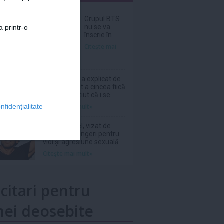
nar
Grupul BTS
nu se va
a printr-o
înscrie în
cursa pentru
Citeşte mai
Premiile
Grammy din
2027
Laura Cosoi a explicat de
ce și-a numit a cincea fiică
Nina. „Am știut că i se
potrivește”
Citeşte mai mult»
nfidențialitate
Patrick Bruel, vizat de
două noi plângeri pentru
viol și agresiune sexuală
Citeşte mai mult»
icitari pentru
ei deosebite