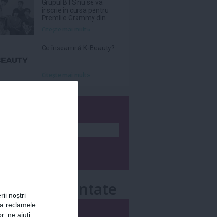
Grupul BTS nu se va
înscrie în cursa pentru
Premiile Grammy din
2027
Citeşte mai mult»
Ce înseamnă K-Beauty?
Citeşte mai mult»
wsletter
e mai comentate
rii noștri
za reclamele
i
Săptămânal
r, ne ajuți