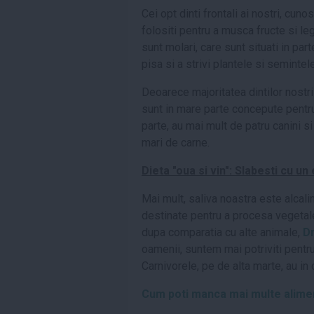
Cei opt dinti frontali ai nostri, cu
folositi pentru a musca fructe si leg
sunt molari, care sunt situati in part
pisa si a strivi plantele si semintele
Deoarece majoritatea dintilor nostri
sunt in mare parte concepute pentru
parte, au mai mult de patru canini s
mari de carne.
Dieta "oua si vin": Slabesti cu un
Mai mult, saliva noastra este alcal
destinate pentru a procesa vegetale
dupa comparatia cu alte animale,
Dr
oamenii, suntem mai potriviti pentru
Carnivorele, pe de alta marte, au in
Cum poti manca mai multe alimente