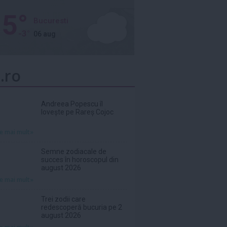
5°
Bucuresti
-3°
06 aug
.ro
Andreea Popescu îl
lovește pe Rareș Cojoc
te mai mult»
Semne zodiacale de
succes în horoscopul din
august 2026
te mai mult»
Trei zodii care
redescoperă bucuria pe 2
august 2026