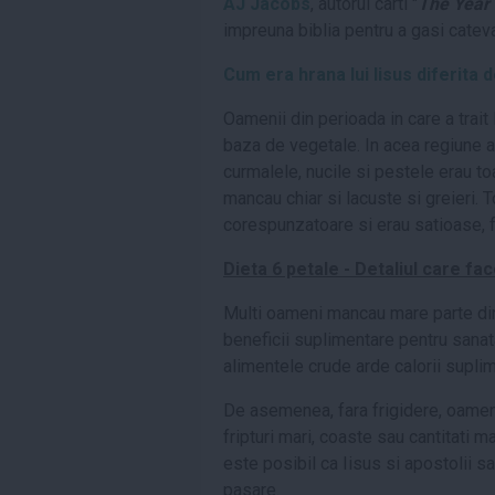
AJ Jacobs
, autorul carti "
The Year o
impreuna biblia pentru a gasi cateva 
Cum era hrana lui Iisus diferita 
Oamenii din perioada in care a trait
baza de vegetale. In acea regiune a l
curmalele, nucile si pestele erau to
mancau chiar si lacuste si greieri. 
corespunzatoare si erau satioase, f
Dieta 6 petale - Detaliul care fa
Multi oameni mancau mare parte din
beneficii suplimentare pentru sanat
alimentele crude arde calorii supli
De asemenea, fara frigidere, oamen
fripturi mari, coaste sau cantitati m
este posibil ca Iisus si apostolii s
pasare.