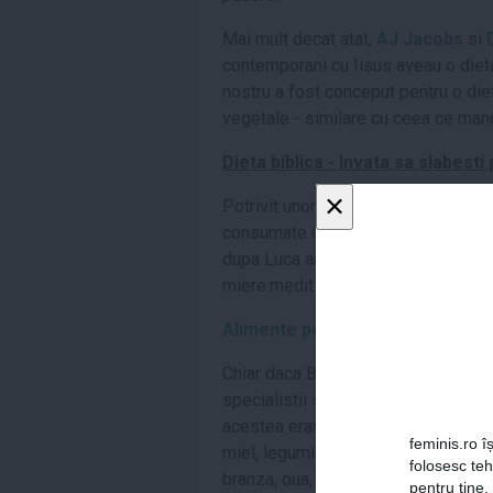
Mai mult decat atat,
AJ Jacobs
si
contemporani cu Iisus aveau o diet
nostru a fost conceput pentru o die
vegetale - similare cu ceea ce manc
Dieta biblica - Invata sa slabest
×
Potrivit unor bloguri specializate p
consumate de Iisus Hristos. Stim s
dupa Luca arata ca Mantuitorului i s
miere.medit
Alimente pe care Iisus cel mai p
Chiar daca Biblia nu spune in mod e
specialistii spun ca putem presup
acestea erau specifice zonei geograf
feminis.ro îș
miel, leguminoase (linte sau fasole),
folosesc te
branza, oua, castraveti.
pentru tine.