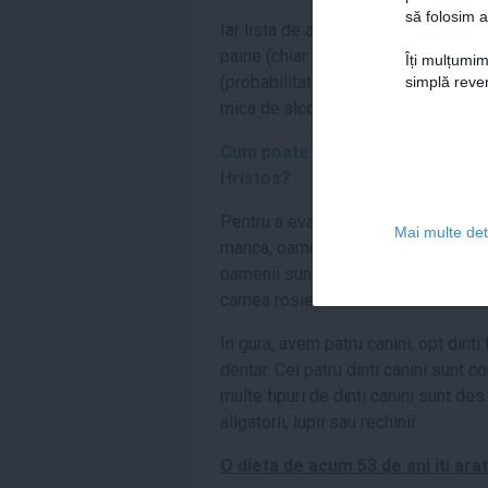
să folosim a
Iar lista de alimente pe care Iisus 
paine (chiar si dupa Invierea Sa), mi
Îți mulțumim
(probabilitatea este ca acest vin sa
simplă reven
mica de alcool).
Cum poate stiinta sa arate ce fe
Hristos?
Pentru a evalua modul in care corpu
Mai multe deta
manca, oamenii de stiinta au studiat
oamenii sunt mai potriviti pentru o 
carnea rosie.
In gura, avem patru canini, opt dinti 
dentar. Cei patru dinti canini sunt c
multe tipuri de dinti canini sunt des
aligatorii, lupii sau rechinii.
O dieta de acum 53 de ani iti arat