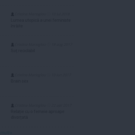
Cristina Marioglou
10 iul 2018
Lumea utopică a unei feministe
înrăite
Cristina Marioglou
18 aug 2017
Soț reciclabil
Cristina Marioglou
10 iun 2017
Brain sex
Cristina Marioglou
22 apr 2017
Relație cu o femeie aproape
divorțată
 mult»