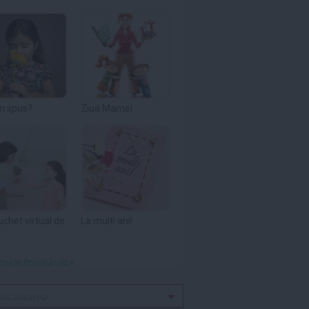
m spus?
Ziua Mamei
uchet virtual de
La multi ani!
toate felicitările »