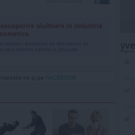
partenerul nepotrivit
yve
Urmareste-ne si pe
FACEBOOK
Citeş
Citeş