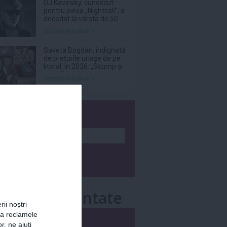
DJ Kavinsky, cunoscut
pentru piesa „Nightcall”, a
decedat la vârsta de 50
de ani
Citeşte mai mult»
Saveta Bogdan, indignată
de prețurile uriașe de pe
litoral, în 2026: „Scump și
prost!”
Citeşte mai mult»
wsletter
e mai comentate
rii noștri
za reclamele
i
Săptămânal
r, ne ajuți