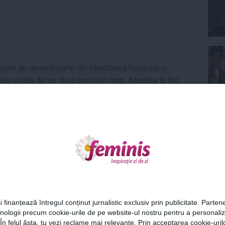
iile au devenit parte din identitatea fiecăruia și
re ocupă din ce în ce mai mult timp. Acestea te fac
na vor exista persoane care ți se vor părea mai
 diferă. Nu te lăsa influențată de poze, pentru că nu
Ne
altfel vei ajunge să fii nesigură pe tine, iar această
inima în fața cuiva.
 deoarece nu poți spune ce fac oamenii cu adevărat
 de oameni care lucrează la un singur cont pentru
Cel
c prietenii tăi
i finanțează întregul conținut jurnalistic exclusiv prin publicitate. Partene
hnologii precum cookie-urile de pe website-ul nostru pentru a personali
Az
 În felul ăsta, tu vezi reclame mai relevante. Prin acceptarea cookie-urilo
ajute, dar fiecare este diferit și are experiențe