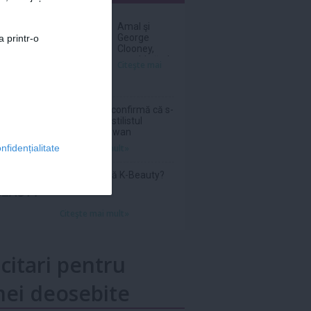
nar
Amal şi
George
a printr-o
Clooney,
nevoiţi să-şi
Citeşte mai
părăsească
vila de lux
din cauza
incendiilor
Sam Smith confirmă că s-
a logodit cu stilistul
Christian Cowan
Citeşte mai mult»
nfidențialitate
Ce înseamnă K-Beauty?
Citeşte mai mult»
icitari pentru
ei deosebite