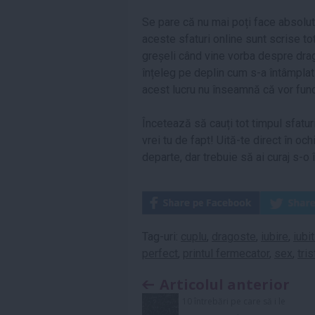
Se pare că nu mai poți face absolut 
aceste sfaturi online sunt scrise to
greșeli când vine vorba despre dra
înțeleg pe deplin cum s-a întâmplat 
acest lucru nu înseamnă că vor funcț
Încetează să cauți tot timpul sfaturi
vrei tu de fapt! Uită-te direct în oc
departe, dar trebuie să ai curaj s-o î
Tag-uri:
cuplu
,
dragoste
,
iubire
,
iubit
perfect
,
printul fermecator
,
sex
,
tri
Articolul anterior
10 întrebări pe care să i le