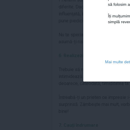
să folosim a
diferite. Dacă unul dintre prietenii t
influențată, în plus, oamenii pot fi f
Îți mulțumim
pune piedici în mod inconștient.
simplă reven
Nu te speria de experiențele altor o
asumă-ți riscul de a fi fericită! Ce
6. Realizezi că s-ar putea să fii 
Mai multe deta
Trebuie să realizezi că nu depinde 
intimidează pe alții. Nu te mai gând
deoarece, câteodată, timiditatea ta 
Întreabă-ți un prieten ce impresie i-
surprinsă. Zâmbește mai mult, vorbe
bine!
7. Cauți îndrumare