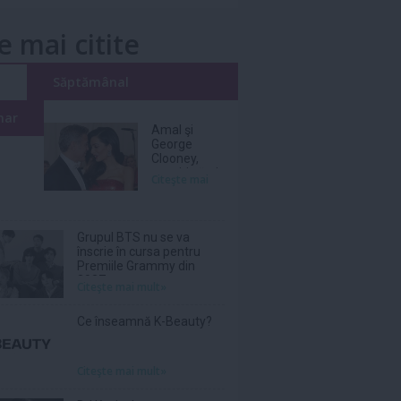
e mai citite
i
Săptămânal
nar
Amal şi
George
Clooney,
nevoiţi să-şi
Citeşte mai
părăsească
vila de lux
din cauza
incendiilor
Grupul BTS nu se va
înscrie în cursa pentru
Premiile Grammy din
2027
Citeşte mai mult»
Ce înseamnă K-Beauty?
Citeşte mai mult»