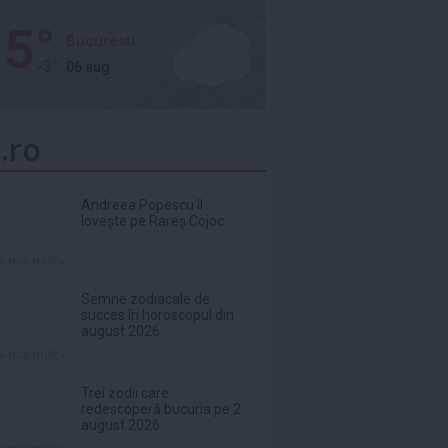
5°
Bucuresti
-3°
06 aug
.ro
Andreea Popescu îl
lovește pe Rareș Cojoc
te mai mult»
Semne zodiacale de
succes în horoscopul din
august 2026
te mai mult»
Trei zodii care
redescoperă bucuria pe 2
august 2026