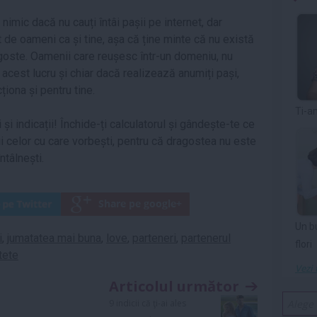
nimic dacă nu cauți întâi pașii pe internet, dar
t de oameni ca și tine, așa că ține minte că nu există
goste. Oamenii care reușesc într-un domeniu, nu
acest lucru și chiar dacă realizează anumiți pași,
iona și pentru tine.
Ti-a
 și indicații! Închide-ți calculatorul și gândește-te ce
hii celor cu care vorbești, pentru că dragostea nu este
ntâlnești.
Un b
i
,
jumatatea mai buna
,
love
,
parteneri
,
partenerul
flori
stete
Vezi 
Articolul următor
9 indicii că ţi-ai ales