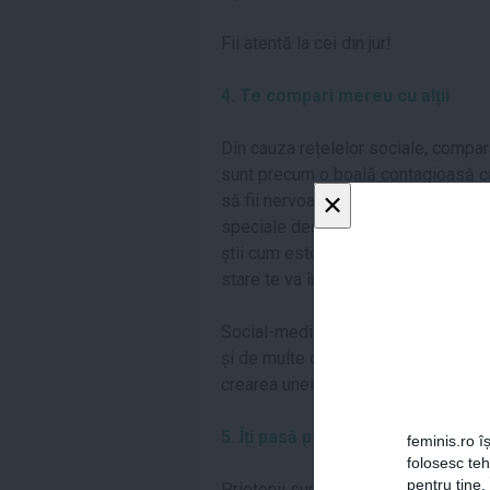
Fii atentă la cei din jur!
4. Te compari mereu cu alții
Din cauza rețelelor sociale, comparaț
sunt precum o boală contagioasă ca
×
să fii nervoasă, deoarece întotdeau
speciale decât tine, dar percepțiile
știi cum este de fapt viața cuiva și 
stare te va împiedica să-ți deschizi 
Social-media nu este o lume reală,
și de multe ori există câte un grup
crearea unei anume imagini.
5. Îți pasă prea mult de ceea ce zi
feminis.ro îș
folosesc te
pentru tine.
Prietenii sunt mereu în jur ca să te 