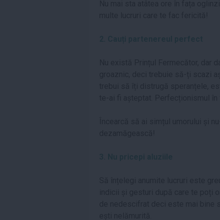
Nu mai sta atâtea ore în fața oglinz
multe lucruri care te fac fericită!
2. Cauți partenereul perfect
Nu există Prințul Fermecător, dar 
groaznic, deci trebuie să-ți scazi a
trebui să îți distrugă speranțele, e
te-ai fi așteptat. Perfecționismul în 
Încearcă să ai simțul umorului și nu
dezamăgească!
3. Nu pricepi aluziile
Să înțelegi anumite lucruri este gre
indicii și gesturi după care te poți o
de nedescifrat deci este mai bine să
ești nelămurită.