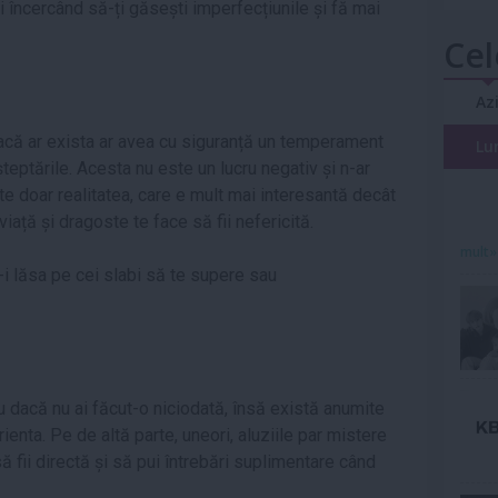
ii încercând să-ți găsești imperfecțiunile și fă mai
Cel
Az
dacă ar exista ar avea cu siguranță un temperament
Lu
șteptările. Acesta nu este un lucru negativ și n-ar
ste doar realitatea, care e mult mai interesantă decât
viață și dragoste te face să fii nefericită.
mult»
-i lăsa pe cei slabi să te supere sau
u dacă nu ai făcut-o niciodată, însă există anumite
rienta. Pe de altă parte, uneori, aluziile par mistere
 fii directă și să pui întrebări suplimentare când