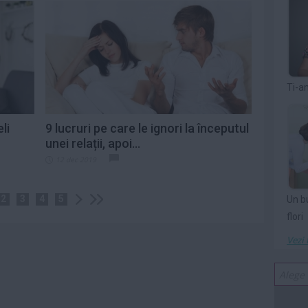
Ti-a
li
9 lucruri pe care le ignori la începutul
unei relații, apoi...
12 dec 2019
2
3
4
5
Un b
flori
Vezi 