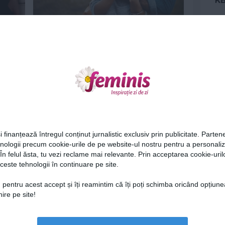
t
10 motive pentru care ar trebui să-i
dai o a doua șansă
1 apr 2020
Ne
i finanțează întregul conținut jurnalistic exclusiv prin publicitate. Partene
hnologii precum cookie-urile de pe website-ul nostru pentru a personali
 În felul ăsta, tu vezi reclame mai relevante. Prin acceptarea cookie-urilo
le pui
6 moduri în care poți combate
ceste tehnologii în continuare pe site.
gelozia
Cel
19 feb 2020
 pentru acest accept și îți reamintim că îți poți schimba oricând opțiune
ire pe site!
Az
Lu