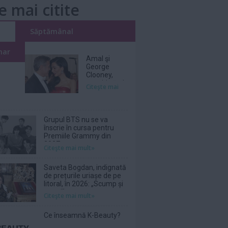
e mai citite
i
Săptămânal
nar
Amal şi
George
Clooney,
nevoiţi să-şi
Citeşte mai
părăsească
vila de lux
din cauza
incendiilor
Grupul BTS nu se va
înscrie în cursa pentru
Premiile Grammy din
2027
Citeşte mai mult»
Saveta Bogdan, indignată
de prețurile uriașe de pe
litoral, în 2026: „Scump și
prost!”
Citeşte mai mult»
Ce înseamnă K-Beauty?