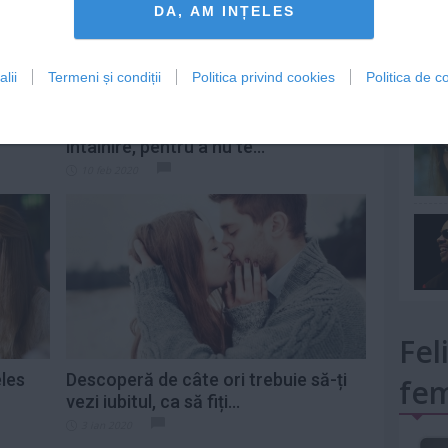
DA, AM INȚELES
lii
Termeni și condiții
Politica privind cookies
Politica de co
mult»
Vezi cât trebuie să dureze o primă
întâlnire, pentru a nu te...
10 feb 2020
Fel
eles
Descoperă de câte ori trebuie să-ți
fem
vezi iubitul, ca să fiți...
3 ian 2020