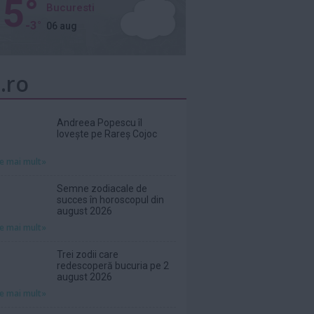
5°
Bucuresti
-3°
06 aug
.ro
Andreea Popescu îl
lovește pe Rareș Cojoc
te mai mult»
Semne zodiacale de
succes în horoscopul din
august 2026
te mai mult»
Trei zodii care
redescoperă bucuria pe 2
august 2026
te mai mult»