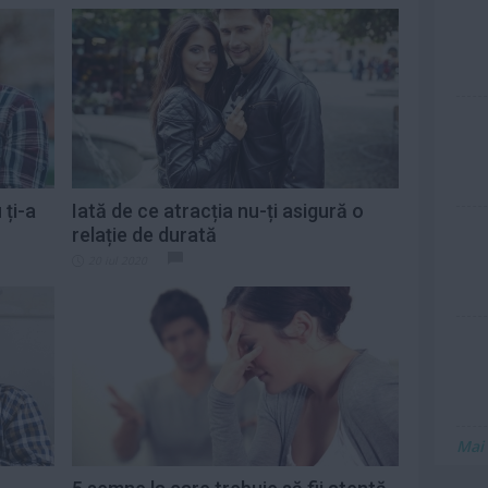
 ți-a
Iată de ce atracția nu-ți asigură o
relație de durată
20 iul 2020
Mai