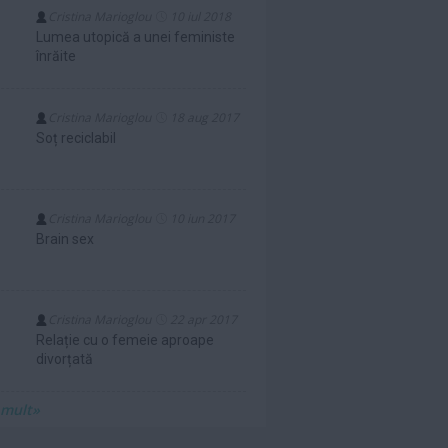
Cristina Marioglou
10 iul 2018
Lumea utopică a unei feministe
înrăite
Cristina Marioglou
18 aug 2017
Soț reciclabil
Cristina Marioglou
10 iun 2017
Brain sex
Cristina Marioglou
22 apr 2017
Relație cu o femeie aproape
divorțată
 mult»