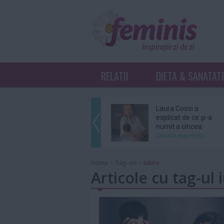
RELATII
DIETA & SANATAT
Laura Cosoi a
explicat de ce și-a
numit a cincea
fiică...
Citeste mai mult»
Ariana Grande se
Home
Tag-uri
iubire
retrage din
Articole cu tag-ul 
distribuția unui
musical...
Citeste mai mult»
Grupul BTS nu se
va înscrie în cursa