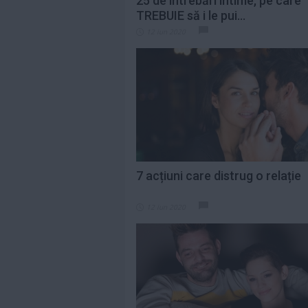
25 de întrebări intime, pe care
TREBUIE să i le pui...
12 iun 2020
7 acțiuni care distrug o relație
12 iun 2020