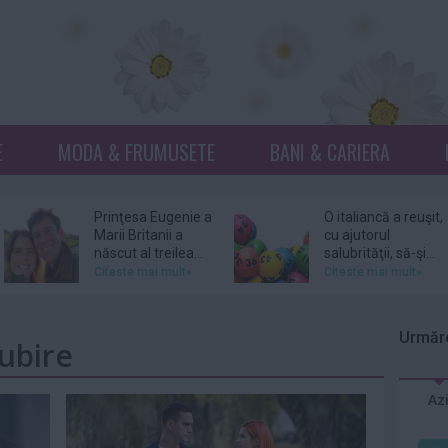
E
MODA & FRUMUSETE
BANI & CARIERA
Prinţesa Eugenie a
O italiancă a reuşit,
Marii Britanii a
cu ajutorul
născut al treilea...
salubrităţii, să-şi...
Citeste mai mult»
Citeste mai mult»
Netflix, dat în
Donna Mills,
judecată pentru
vedeta serialului
Urmăre
iubire
105 milioane de
„Knots Landing”, și-
dolari...
a...
Citeste mai mult»
Citeste mai mult»
Az
DJ Kavinsky,
Patru femei îl
cunoscut pentru
acuză pe actorul