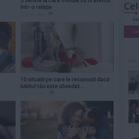
5 semne la care trebuie să fii atentă
Cel
într-o relație
12 iun 2020
Az
Lu
mult»
10 situații pe care le recunoști dacă
iubitul tău este obsedat...
29 mai 2020