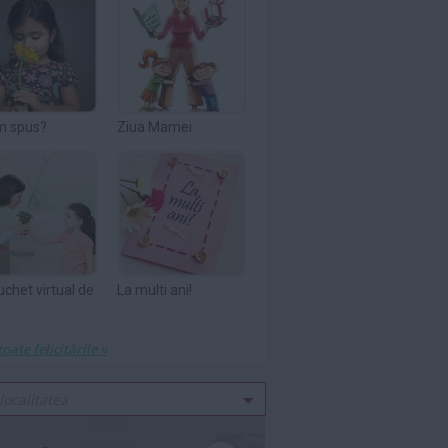
m spus?
Ziua Mamei
uchet virtual de
La multi ani!
toate felicitările »