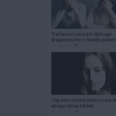
pentru Premiile...
Citeste mai mult»
Ce cred bărbații că
este romantic, dar
multe femei
spun...
Citeste mai mult»
Trei lucruri care pot distruge
dragostea într-o familie putern
Cum prepari cea
8 dec 2021
mai fragedă ceafă
de porc la cuptor....
Citeste mai mult»
Top cinci motive pentru care n
atrage niciun bărbat
18 ian 2021