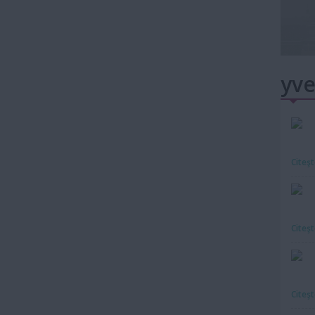
yve
Citeş
Citeş
Citeş