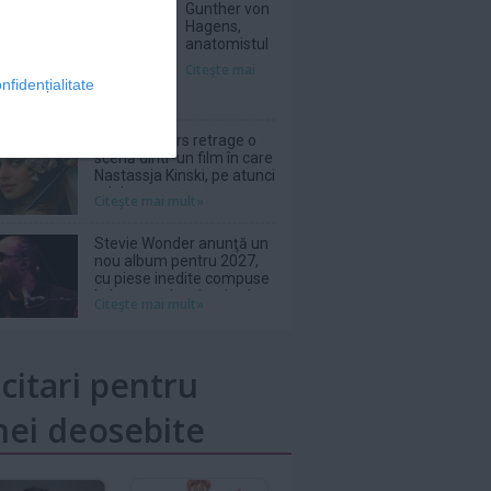
Gunther von
Hagens,
anatomistul
german care
Citeşte mai
expunea
nfidențialitate
cadavre
''plastinate'',
a decedat la
Wim Wenders retrage o
81 de ani
scenă dintr-un film în care
Nastassja Kinski, pe atunci
adolescentă, apărea
Citeşte mai mult»
topless
Stevie Wonder anunţă un
nou album pentru 2027,
cu piese inedite compuse
la începutul carierei sale
Citeşte mai mult»
icitari pentru
ei deosebite