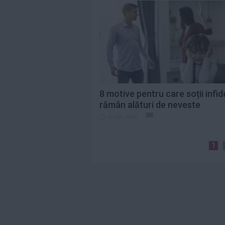
8 motive pentru care soții infide
rămân alături de neveste
30 dec 2019
1