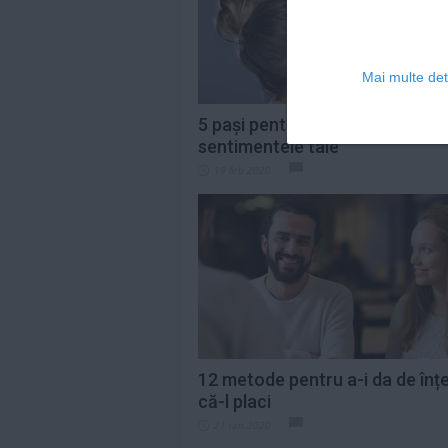
Mai multe deta
5 pași pentru a-i mărturisi
sentimentele tale
19 feb 2020
12 metode pentru a-i da de înț
că-l placi
21 ian 2020