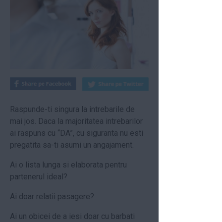
Raspunde-ti singura la intrebarile de
mai jos. Daca la majoritatea intrebarilor
ai raspuns cu “DA”, cu siguranta nu esti
pregatita sa-ti asumi un angajament.
Ai o lista lunga si elaborata pentru
partenerul ideal?
Ai doar relatii pasagere?
Ai un obicei de a iesi doar cu barbati