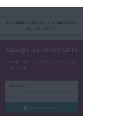
Ti-a placut acest articol? Urmareste-ne
si pe
FACEBOOK
Adaugă un comentariu
Intră în contul tău pentru a posta un
comentariu.
sau