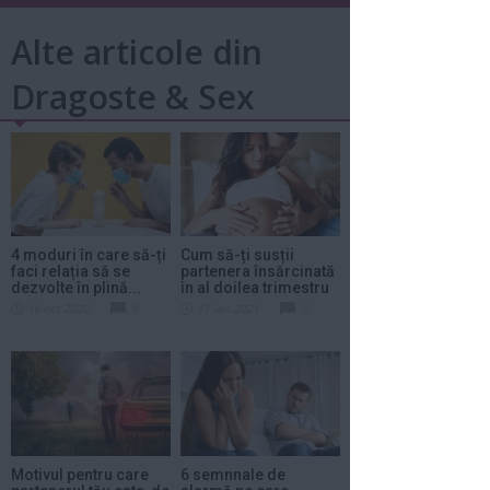
Alte articole din
Dragoste & Sex
4 moduri în care să-ți
Cum să-ți susții
faci relația să se
partenera însărcinată
dezvolte în plină...
în al doilea trimestru
16 oct 2020
0
11 ian 2021
0
Motivul pentru care
6 semnnale de