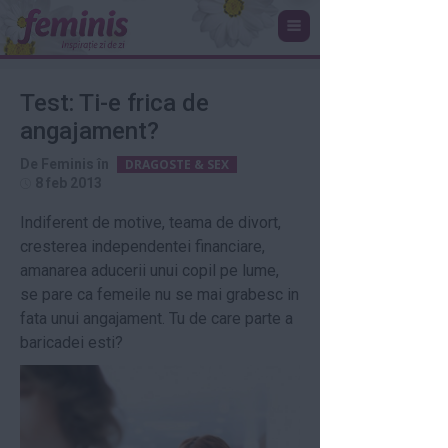
Test: Ti-e frica de
angajament?
De
Feminis
în
DRAGOSTE & SEX
8 feb 2013
Indiferent de motive, teama de divort,
cresterea independentei financiare,
amanarea aducerii unui copil pe lume,
se pare ca femeile nu se mai grabesc in
fata unui angajament. Tu de care parte a
baricadei esti?