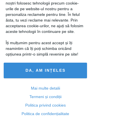
noștri folosesc tehnologii precum cookie-
Cariera ta este foarte important si de
urile de pe website-ul nostru pentru a
multe ori alegi munca in detrimentul unei
personaliza reclamele pentru tine. În felul
relatii?
ăsta, tu vezi reclame mai relevante. Prin
acceptarea cookie-urilor, ne ajuți să folosim
Ce spune cifra sexuala despre tine - Ai
aceste tehnologii în continuare pe site.
curaj sa afli?
Îți mulțumim pentru acest accept și îți
Esti foarte schimbatoare intr-o relatie?
reamintim că îți poți schimba oricând
opțiunea printr-o simplă revenire pe site!
Indiferent de raspunsurile pe care ti le-
ai dat acum, cel mai important este sa
DA, AM INȚELES
te simti pregatita, nu sa
premeditezi momentul!
Mai multe detalii
loading...
Termeni și condiții
Politica privind cookies
Politica de confidențialitate
Articolul următor