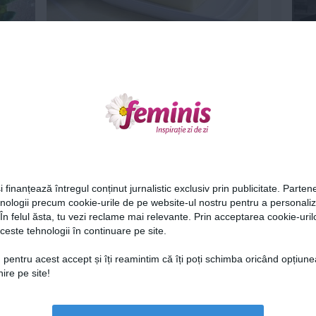
rcă o
Untul se ţine în frigider? Răspunsul
specialistului te va uimi!
11 mai 2015
Ne
i finanțează întregul conținut jurnalistic exclusiv prin publicitate. Partene
hnologii precum cookie-urile de pe website-ul nostru pentru a personali
 În felul ăsta, tu vezi reclame mai relevante. Prin acceptarea cookie-urilo
3 alternative sanatoase pentru unt
ceste tehnologii în continuare pe site.
Cel
3 apr 2015
 pentru acest accept și îți reamintim că îți poți schimba oricând opțiune
ire pe site!
Az
Lu