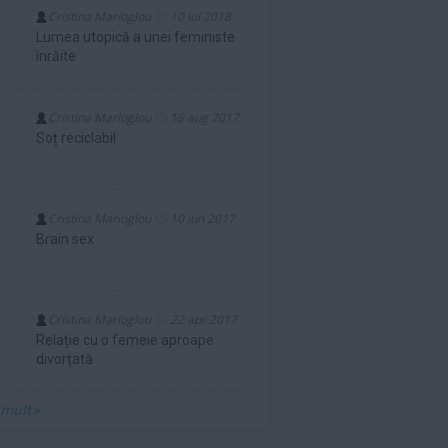
Cristina Marioglou
10 iul 2018
Lumea utopică a unei feministe
înrăite
Cristina Marioglou
18 aug 2017
Soț reciclabil
Cristina Marioglou
10 iun 2017
Brain sex
Cristina Marioglou
22 apr 2017
Relație cu o femeie aproape
divorțată
 mult»