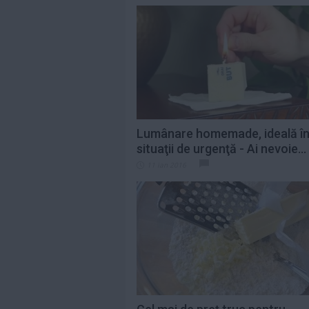
Lumânare homemade, ideală î
situaţii de urgenţă - Ai nevoie...
11 ian 2016