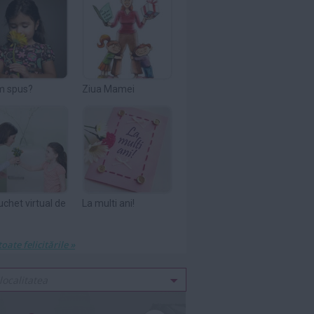
m spus?
Ziua Mamei
uchet virtual de
La multi ani!
toate felicitările »