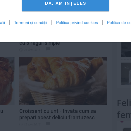
DA, AM INȚELES
lii
Termeni și condiții
Politica privind cookies
Politica de co
mult»
ace in
Dieta "antiglont" - Scapa de grasime
cu 6 reguli simple
24 feb 2015
Fel
cu
Croissant cu unt - Invata cum sa
fem
prepari acest deliciu frantuzesc
12 ian 2015