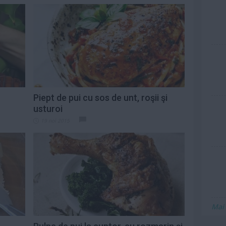
n
Piept de pui cu sos de unt, roşii şi
usturoi
19 noi 2015
Mai