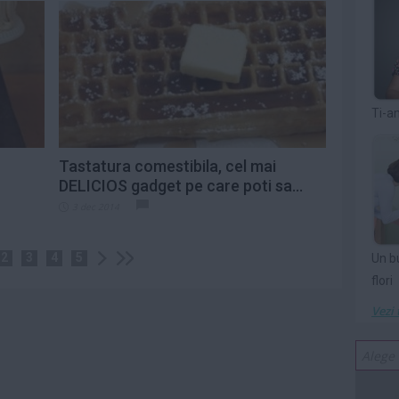
Ti-a
Tastatura comestibila, cel mai
DELICIOS gadget pe care poti sa...
3 dec 2014
2
3
4
5
Un b
flori
Vezi 