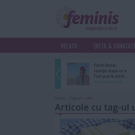
RELATII
DIETA & SANATAT
Florin Ristei,
reacție după ce a
fost pus la zid în...
Citeste mai mult»
De ce revin clienții
Home
Tag-uri
unt
la același atelier de
Articole cu tag-ul 
bijuterii...
Citeste mai mult»
Amal şi George
Clooney, nevoiţi