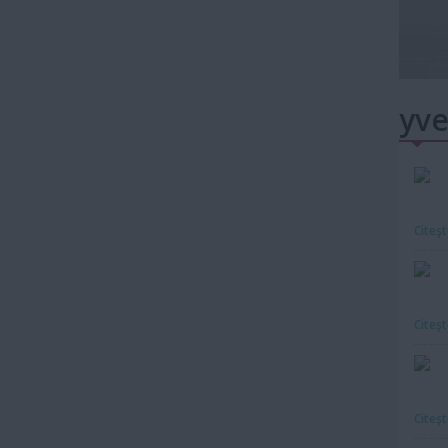
yve
Citeş
Citeş
Citeş