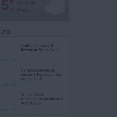
5°
Bucuresti
-3°
06 aug
.ro
Andreea Popescu îl
lovește pe Rareș Cojoc
te mai mult»
Semne zodiacale de
succes în horoscopul din
august 2026
te mai mult»
Trei zodii care
redescoperă bucuria pe 2
august 2026
te mai mult»