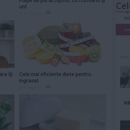
Pulpe de pui la cuptor, cu rozmarin şi
Cel
unt
18 sep 2015
Az
Lu
mult»
re îţi
Cele mai eficiente diete pentru
ingrasat
17 aug 2015