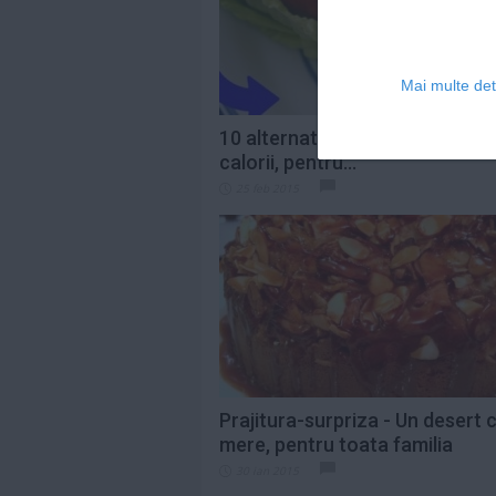
Mai multe deta
10 alternative sanatoase si sar
calorii, pentru...
25 feb 2015
Prajitura-surpriza - Un desert 
mere, pentru toata familia
30 ian 2015