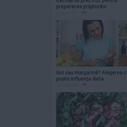
Cel mai de preţ truc pentru
prepararea prăjiturilor
19 oct 2015
Unt sau margarină? Alegerea ca
poate influenţa dieta
18 sep 2015