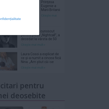
Prinţesa
Eugenie a
Marii Britanii
a născut al
Citeşte mai
treilea copil,
nfidențialitate
o fetiţă:
Suntem
absolut topiţi
DJ Kavinsky, cunoscut
după micuţa
pentru piesa „Nightcall”, a
noastră
decedat la vârsta de 50
de ani
Citeşte mai mult»
Laura Cosoi a explicat de
ce și-a numit a cincea fiică
Nina. „Am știut că i se
potrivește”
Citeşte mai mult»
icitari pentru
ei deosebite