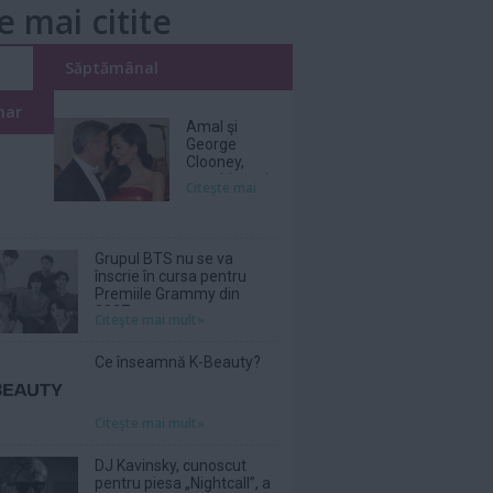
e mai citite
i
Săptămânal
nar
Amal şi
George
Clooney,
nevoiţi să-şi
Citeşte mai
părăsească
vila de lux
din cauza
incendiilor
Grupul BTS nu se va
înscrie în cursa pentru
Premiile Grammy din
2027
Citeşte mai mult»
Ce înseamnă K-Beauty?
Citeşte mai mult»
DJ Kavinsky, cunoscut
pentru piesa „Nightcall”, a