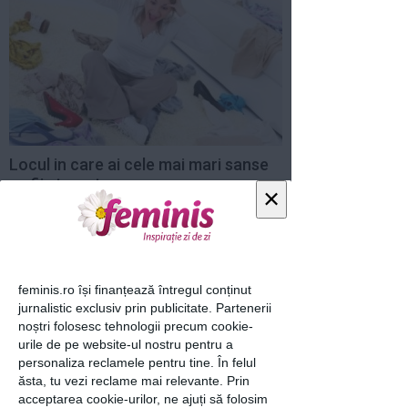
Locul in care ai cele mai mari sanse
sa fii stresata
×
2 iun 2014
feminis.ro își finanțează întregul conținut
jurnalistic exclusiv prin publicitate. Partenerii
noștri folosesc tehnologii precum cookie-
urile de pe website-ul nostru pentru a
personaliza reclamele pentru tine. În felul
ăsta, tu vezi reclame mai relevante. Prin
acceptarea cookie-urilor, ne ajuți să folosim