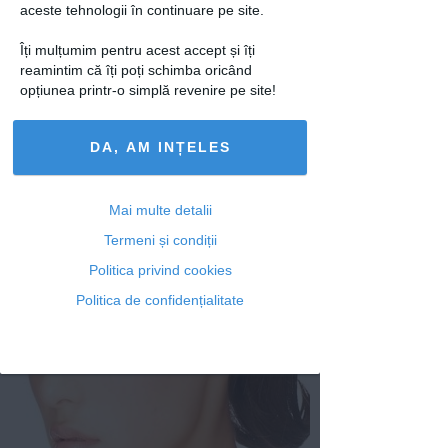
Doctor Oz iti recomanda 3
aceste tehnologii în continuare pe site.
suplimente care n-ar trebui sa...
19 iul 2013
Îți mulțumim pentru acest accept și îți
reamintim că îți poți schimba oricând
opțiunea printr-o simplă revenire pe site!
DA, AM INȚELES
Mai multe detalii
Termeni și condiții
Vrei sa te protejezi impotriva
Politica privind cookies
cancerului la san? Mananca asta!
Politica de confidențialitate
1 iul 2013