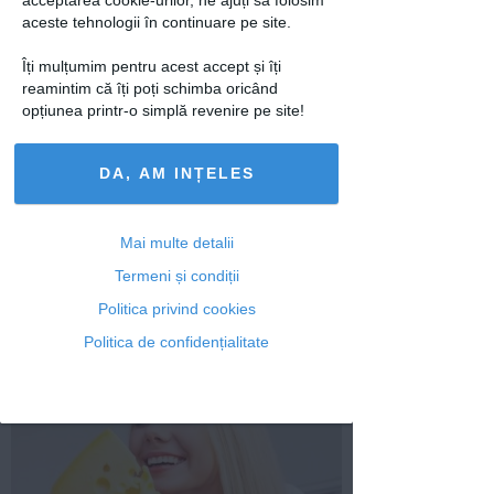
Care este marele avantaj al ciorbei si
aceste tehnologii în continuare pe site.
cum te ajuta sa iti...
3 feb 2014
Îți mulțumim pentru acest accept și îți
reamintim că îți poți schimba oricând
opțiunea printr-o simplă revenire pe site!
DA, AM INȚELES
Mai multe detalii
Termeni și condiții
15 alimente care stimuleaza
Politica privind cookies
metabolismul
Politica de confidențialitate
30 ian 2014