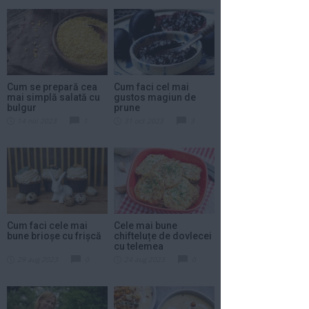
Cum se prepară cea
Cum faci cel mai
mai simplă salată cu
gustos magiun de
bulgur
prune
14 noi 2023
1
31 oct 2023
3
Cum faci cele mai
Cele mai bune
bune brioșe cu frișcă
chifteluțe de dovlecei
cu telemea
29 aug 2023
0
24 aug 2023
0