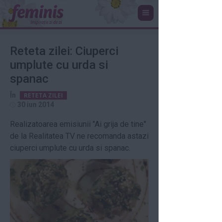
Reteta zilei: Ciuperci
umplute cu urda si
spanac
În
RETETA ZILEI
30 iun 2014
Realizatoarea emisiunii "Ai grija de tine"
de la Realitatea TV ne recomanda astazi
ciuperci umplute cu urda si spanac.