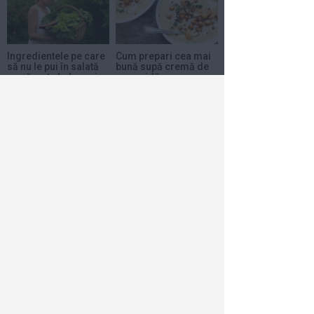
Ingredientele pe care
Cum prepari cea mai
să nu le pui în salată
bună supă cremă de
ca să nu te balonezi
conopidă
24 aug 2023
0
21 aug 2023
0
Cum faci cea mai
bună zacuscă
10 aug 2023
0
Horoscop