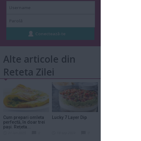
Alte articole din
Reteta Zilei
Cum prepari omleta
Lucky 7 Layer Dip
perfectă, în doar trei
pași. Rețeta...
21 ian 2025
0
18 sep 2024
0