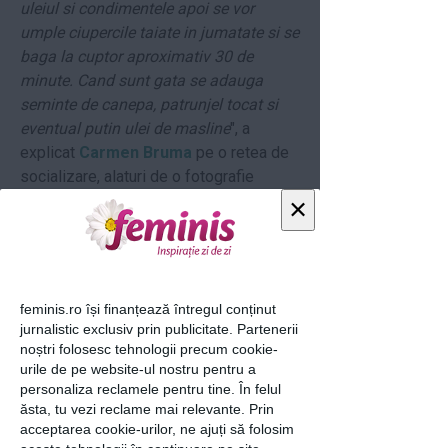
uleiul si condimentele apoi se vor
umple ciupercile taiate in jumatate si se
baga la cuptor aproximativ 30 de
minute. Cand sunt gata se adauga
seminte de canepa, patrunjel tocat si
eventual putin ulei de masline
", a
explicat
Carmen Bruma
pe o retea de
socializare, alaturi de o fotografie
reprezentativa.
×
Citeste si:
Vrei un mic dejun proteic?
Carmen Bruma te invata cum sa-l
obtii
feminis.ro își finanțează întregul conținut
Carmen Bruma a nascut - Prima
jurnalistic exclusiv prin publicitate. Partenerii
noștri folosesc tehnologii precum cookie-
imagine cu bebelusul "Vasilica 2014"
urile de pe website-ul nostru pentru a
personaliza reclamele pentru tine. În felul
Carmen Bruma iti recomanda o
ăsta, tu vezi reclame mai relevante. Prin
pasta de masline cu mei
acceptarea cookie-urilor, ne ajuți să folosim