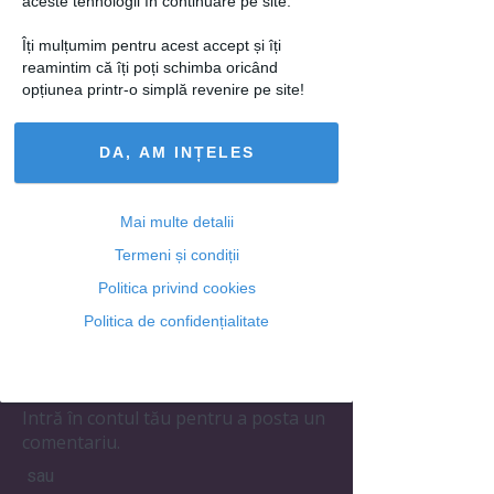
aceste tehnologii în continuare pe site.
loading...
Îți mulțumim pentru acest accept și îți
reamintim că îți poți schimba oricând
opțiunea printr-o simplă revenire pe site!
Articolul următor
DA, AM INȚELES
Mai multe detalii
Ti-a placut acest articol? Urmareste-ne
Termeni și condiții
si pe
FACEBOOK
Politica privind cookies
Politica de confidențialitate
Adaugă un comentariu
Intră în contul tău pentru a posta un
comentariu.
sau