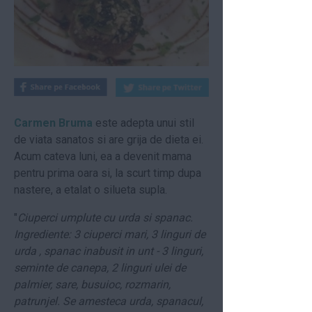
Carmen Bruma
este adepta unui stil
de viata sanatos si are grija de dieta ei.
Acum cateva luni, ea a devenit mama
pentru prima oara si, la scurt timp dupa
nastere, a etalat o silueta supla.
"
Ciuperci umplute cu urda si spanac.
Ingrediente: 3 ciuperci mari, 3 linguri de
urda , spanac inabusit in unt - 3 linguri,
seminte de canepa, 2 linguri ulei de
palmier, sare, busuioc, rozmarin,
patrunjel. Se amesteca urda, spanacul,