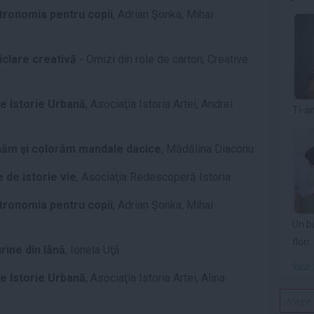
tronomia pentru copii
, Adrian Şonka, Mihai
iclare creativă
- Omizi din role de carton, Creative
de Istorie Urbană
, Asociaţia Istoria Artei, Andrei
Ti-a
ăm şi colorăm mandale dacice
, Mădălina Diaconu
 de istorie vie
, Asociaţia Redescoperă Istoria
tronomia pentru copii
, Adrian Şonka, Mihai
Un b
flori
rine din lână
, Ionela Uţă
Vezi 
de Istorie Urbană
, Asociaţia Istoria Artei, Alina