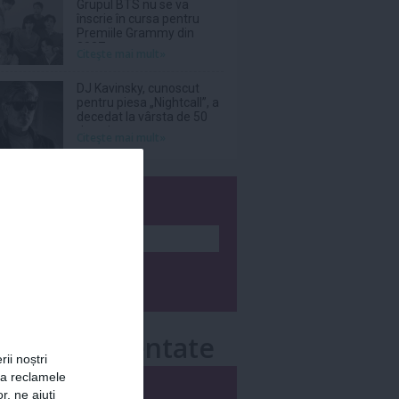
Grupul BTS nu se va
înscrie în cursa pentru
Premiile Grammy din
2027
Citeşte mai mult»
DJ Kavinsky, cunoscut
pentru piesa „Nightcall”, a
decedat la vârsta de 50
de ani
Citeşte mai mult»
wsletter
e mai comentate
rii noștri
za reclamele
i
Săptămânal
r, ne ajuți