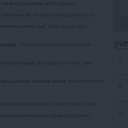
er de Benzi Desenate
, Mihai Grăjdeanu
 de istorie vie
, Asociaţia Redescoperă Istoria
tronomia pentru copii
, Adrian Şonka, Mihai
yve
oupage
- Tehnica şerveţelului pe suporturi de
de Istorie Urbană
, Asociaţia Istoria Artei, Oana
Citeş
ăm şi colorăm mandale dacice
, Mădălina Diaconu
Citeş
e de istorie vie
Asociaţia, Redescoperă Istoria
stronomia pentru copii
, Adrian Şonka, Mihai