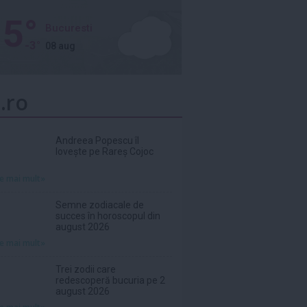
5°
Bucuresti
-3°
08 aug
.ro
Andreea Popescu îl
lovește pe Rareș Cojoc
te mai mult»
Semne zodiacale de
succes în horoscopul din
august 2026
te mai mult»
Trei zodii care
redescoperă bucuria pe 2
august 2026