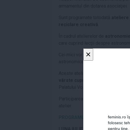
armamentul din dotarea asociaţiei.
Sunt programate totodată
ateliere
reciclare creativă
.
În cadrul atelierelor de
astronomi
care cuprind lecţii despre astronom
×
Cei mici vor învăţa, în cadrul lor, d
astronomice, astrofizică, stele, gal
Aceste ateliere
vor avea loc de d
vârste cuprinse între 10 şi 16 ani
Palatului Voievodal Curtea Veche.
Participarea la atelierele organizat
atelier.
PROGRAMUL COMPLET AL ŞCOLII
feminis.ro îș
folosesc te
LUNA IULIE
pentru tine.