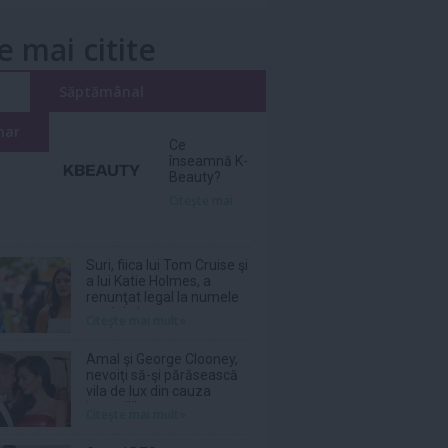
e mai citite
i
Săptămânal
nar
Ce
înseamnă K-
Beauty?
Citeşte mai
Suri, fiica lui Tom Cruise şi
a lui Katie Holmes, a
renunţat legal la numele
tatălui ei
Citeşte mai mult»
Amal şi George Clooney,
nevoiţi să-şi părăsească
vila de lux din cauza
incendiilor
Citeşte mai mult»