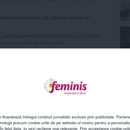
 de benzi desenate, de figurine din lână şi
e
, sunt programate 8 şedinţe teoretice şi 4 practice,
ie, dar şi observaţii astronomice.
espre constelaţii, harta cerului, coordonate
axii, programe astronomice şi sistemul solar.
Ne
ouă ori pe săptămână
şi sunt dedicate copiilor
cu
. Observaţiile astronomice vor avea loc pe terasa
e în cadrul Şcolii de Vară costă 10 lei pentru un
Cel
 DE VARĂ DE LA PALATUL SUŢU:
i finanțează întregul conținut jurnalistic exclusiv prin publicitate. Partene
hnologii precum cookie-urile de pe website-ul nostru pentru a personali
Az
 În felul ăsta, tu vezi reclame mai relevante. Prin acceptarea cookie-urilo