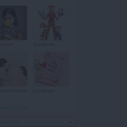
m spus?
Ziua Mamei
uchet virtual de
La multi ani!
toate felicitările »