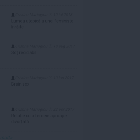
Cristina Marioglou
10 iul 2018
Lumea utopică a unei feministe
înrăite
Cristina Marioglou
18 aug 2017
Soț reciclabil
Cristina Marioglou
10 iun 2017
Brain sex
Cristina Marioglou
22 apr 2017
Relație cu o femeie aproape
divorțată
 mult»