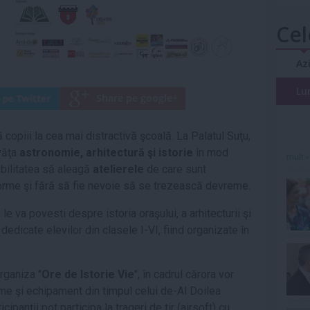
Cel
Az
Lu
 copiii la cea mai distractivă şcoală. La Palatul Suţu,
nvăţa
astronomie, arhitectură şi istorie
în mod
mult»
sibilitatea să aleagă
atelierele
de care sunt
iforme şi fără să fie nevoie să se trezească devreme.
le va povesti despre istoria oraşului, a arhitecturii şi
 dedicate elevilor din clasele I-VI, fiind organizate în
rganiza "
Ore de Istorie Vie
", în cadrul cărora vor
me şi echipament din timpul celui de-Al Doilea
anţii pot participa la trageri de tir (airsoft) cu