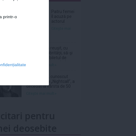
nar
Patru femei
îl acuză pe
a printr-o
actorul
Jared Leto
Citeşte mai
de agresiuni
sexuale
O italiancă a reuşit, cu
ajutorul salubrităţii, să-şi
recupereze biletul de
loterie în valoare de 1
Citeşte mai mult»
nfidențialitate
milion de euro aruncat la
gunoi
DJ Kavinsky, cunoscut
pentru piesa „Nightcall”, a
decedat la vârsta de 50
de ani
Citeşte mai mult»
icitari pentru
ei deosebite