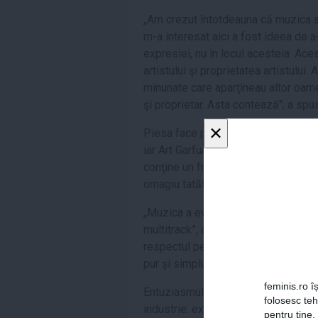
„Am crezut întotdeauna că muzica a
m-a interesat aici a fost ideea de a
expresiei, nu în locul acesteia. Ace
artistului şi proprietatea artistulu
minunate care aparţineau altor oame
şi proprietar. Asta contează", a spu
×
Piesa face parte dintr-o compilaţie
iar Art Garfunkel se numără printre ce
conţine un fragment din memoriile sa
omagiu tatălui său, pe fondul unui
„Muzica a evoluat întotdeauna odată
multitrack”, a spus Garfunkel. „Cee
respectul pentru muzicalitate. Omul
pur şi simplu deschid o altă uşă”.
feminis.ro îș
Entuziasmul cu care cei doi au adop
folosesc te
industrie: există temeri că muzica
pentru tine.