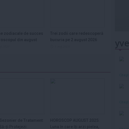
e zodiacale de succes
Trei zodii care redescoperă
yve
roscopul din august
bucuria pe 2 august 2026
ug 2026
1 aug 2026
Citeş
Citeş
Sezonier de Tratament:
HOROSCOP AUGUST 2025:
ă-ți Protejezi
Luna în care îți arzi pielea,