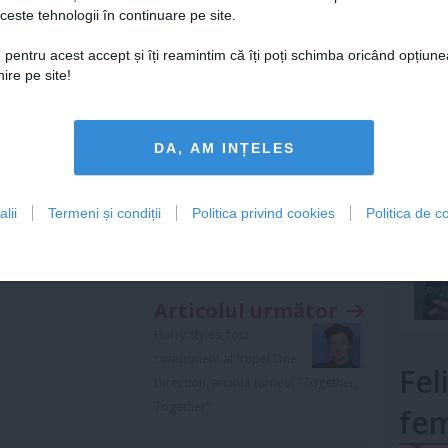
ca altora fără a-i compensa în mod corespunzător.
ceste tehnologii în continuare pe site.
Lu
cul de muncă al unui om, cred că este probabil un
 pentru acest accept și îți reamintim că îți poți schimba oricând opțiune
 toţi avem locuri de muncă. Dacă totul este făcut de
ire pe site!
loc de muncă. Mi se pare că AI este un pic ciudată”.
mult»
tea reproduce cu exactitate propria sa voce: „Sunt
DA, AM INȚELES
t unic. Deci, de fapt, mi-ar plăcea să văd cum chestia
rocitul ăsta care sunt”.
lii
Termeni și condiții
Politica privind cookies
Politica de co
Articolul următor
Harry Styles, fost
component al trupei One
Fel
Direction, anunță turneul ''Together,
Together''
fem