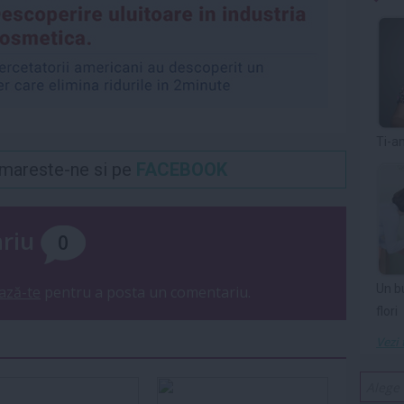
Ti-a
Urmareste-ne si pe
FACEBOOK
ariu
0
Un b
ază-te
pentru a posta un comentariu.
flori
Vezi 