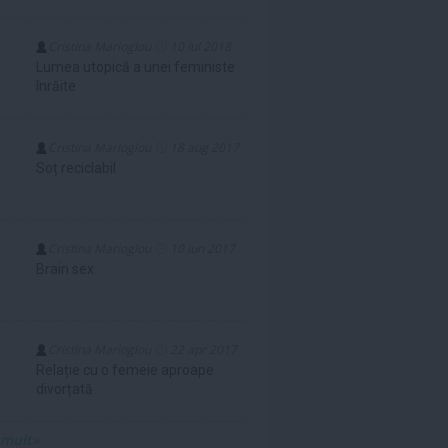
Cristina Marioglou
10 iul 2018
Lumea utopică a unei feministe
înrăite
Cristina Marioglou
18 aug 2017
Soț reciclabil
Cristina Marioglou
10 iun 2017
Brain sex
Cristina Marioglou
22 apr 2017
Relație cu o femeie aproape
divorțată
 mult»