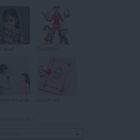
m spus?
Ziua Mamei
uchet virtual de
La multi ani!
toate felicitările »