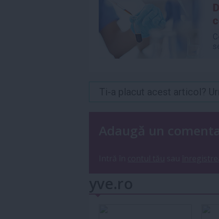
Ti-a placut acest articol? 
Adaugă un coment
Intră în
contul tău
sau
înregistre
yve.ro