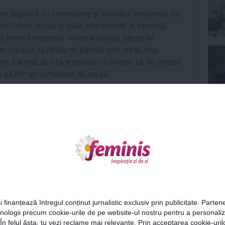
re legătură cu conexiunea şi adevărul emoţional. Ce
-mi folosi vocea şi noile instrumente în serviciul
st proiect respectă vocea artistului, alegerile
i. Am crescut văzându-mi părinţii cum creau vise
ni. ElevenLabs face posibil ca oricine să fie creator
s ea într-un comunicat de presă.
 de alte piese muzicale create sau modificate de AI,
ilalţi artişti prezentaţi. Piesa sa, "Authorship",
Ne
le, "What Is It All But Luminous", în care îi aduce un
 acompaniament de pian creat de AI.
 cu tehnologia, de la microfoane la înregistrarea
a ce m-a impresionat la această experienţă a fost
 rămâne în centrul atenţiei. Vocea mea şi tehnologia
Cel
i finanțează întregul conținut jurnalistic exclusiv prin publicitate. Partene
tat AI contrastează puternic cu atitudinea altora din
hnologii precum cookie-urile de pe website-ul nostru pentru a personali
Az
 generată de AI va submina locurile de muncă ale
 În felul ăsta, tu vezi reclame mai relevante. Prin acceptarea cookie-urilo