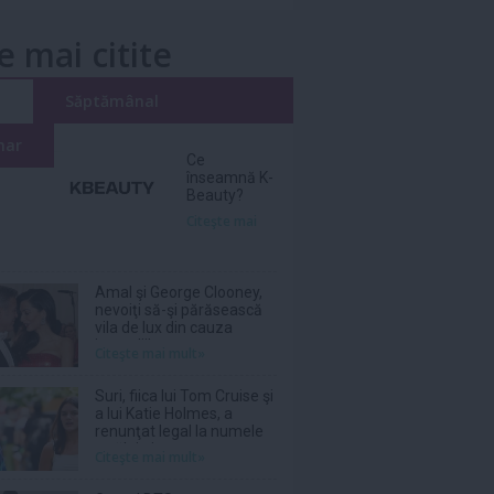
e mai citite
i
Săptămânal
nar
Ce
înseamnă K-
Beauty?
Citeşte mai
Amal şi George Clooney,
nevoiţi să-şi părăsească
vila de lux din cauza
incendiilor
Citeşte mai mult»
Suri, fiica lui Tom Cruise şi
a lui Katie Holmes, a
renunţat legal la numele
tatălui ei
Citeşte mai mult»