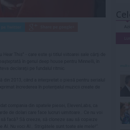
Cel
Az
Lu
u Hear This" - care este şi titlul viitoarei sale cărţi de
eaşteptată în genul deep house pentru Minnelli, în
mult»
eva declaraţii pe fundalul ritmic.
 din 2013, când a interpretat o piesă pentru serialul
xprimat încrederea în potenţialul muzicii create de
dat compania din spatele piesei, ElevenLabs, ca
rde de dolari care face lucruri uimitoare... Ce nu voi
 să facă? Să creeze, să cloneze sau să copieze
 AI. Nu voci AI... Strigătele sunt toate ale mele!”.