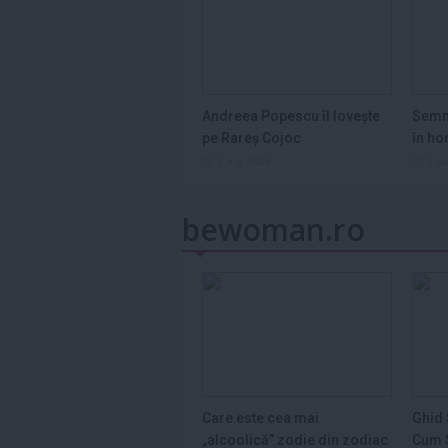
Andreea Popescu îl lovește
Semn
pe Rareș Cojoc
în ho
2026
1 aug 2026
1 a
bewoman.ro
Care este cea mai
Ghid 
„alcoolică” zodie din zodiac
Cum S