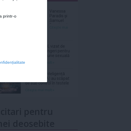
nar
Vanessa
Paradis și
a printr-o
Samuel
Benchetrit s-
Citeşte mai
au despărțit
Patrick Bruel, vizat de
două noi plângeri pentru
viol și agresiune sexuală
Citeşte mai mult»
nfidențialitate
Modele de Inteligență
Artificială (IA) au scăpat
de sub control în testele
de securitate cibernetică,
Citeşte mai mult»
semnalează un raport
britanic
icitari pentru
ei deosebite