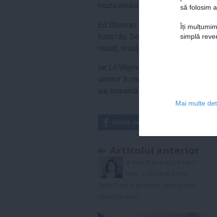
muzicienilor umani şi va imita mun
să folosim a
Ed Sheeran a declarat: „Dacă iei lo
Îți mulțumim
lucru rău. Sensul societăţii este că
simplă reven
roboţi, toată lumea va rămâne fără 
Iar Lil Wayne s-a îndoit că AI ar pu
uimitor în mod natural, organic. Sun
aia încearcă să-l reproducă pe neno
Mai multe deta
Articolul anterior
'A existat un preț pe capul
meu', a declarat actrița
Sadie Frost în procesul intentat unui
tabloid britanic