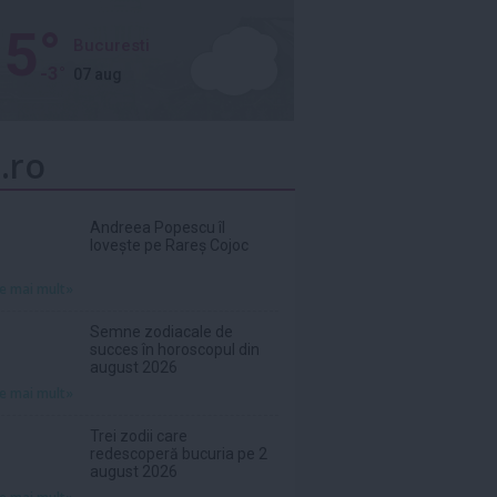
5°
Bucuresti
-3°
07 aug
.ro
Andreea Popescu îl
lovește pe Rareș Cojoc
te mai mult»
Semne zodiacale de
succes în horoscopul din
august 2026
te mai mult»
Trei zodii care
redescoperă bucuria pe 2
august 2026