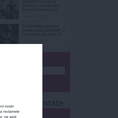
Grupul BTS nu se va
înscrie în cursa pentru
Premiile Grammy din
2027
Citeşte mai mult»
DJ Kavinsky, cunoscut
pentru piesa „Nightcall”, a
decedat la vârsta de 50
de ani
Citeşte mai mult»
wsletter
e mai comentate
rii noștri
za reclamele
i
Săptămânal
r, ne ajuți