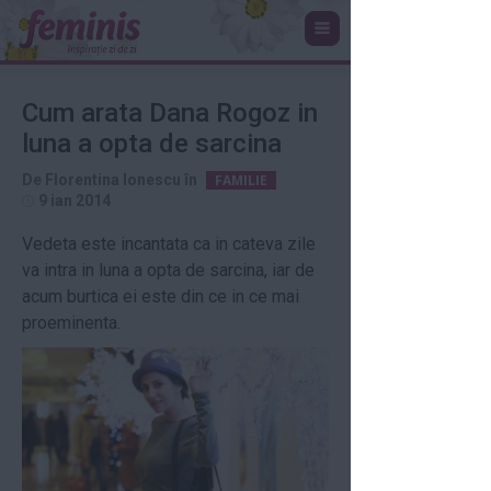
Cum arata Dana Rogoz in
luna a opta de sarcina
De
Florentina Ionescu
în
FAMILIE
9 ian 2014
Vedeta este incantata ca in cateva zile
va intra in luna a opta de sarcina, iar de
acum burtica ei este din ce in ce mai
proeminenta.