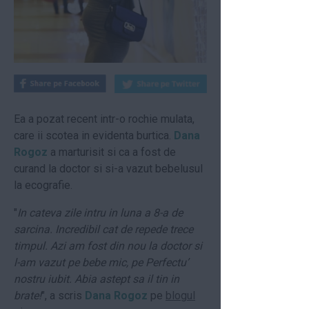
Ea a pozat recent intr-o rochie mulata,
care ii scotea in evidenta burtica.
Dana
Rogoz
a marturisit si ca a fost de
curand la doctor si si-a vazut bebelusul
la ecografie.
"
In cateva zile intru in luna a 8-a de
sarcina. Incredibil cat de repede trece
timpul. Azi am fost din nou la doctor si
l-am vazut pe bebe mic, pe Perfectu’
nostru iubit. Abia astept sa il tin in
brate!
", a scris
Dana Rogoz
pe
blogul