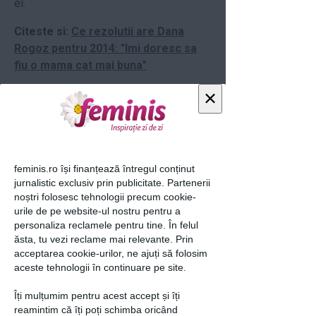
ei.
Citeste si:
Ce rezolutii are Dana
Rogoz pentru 2014: "Imi doresc sa
fiu o mama cat mai buna"
×
Dana Rogoz a intrat in ultimul
trimestru de sarcina - Vezi cat de
bine arata
Dana Rogoz a aflat sexul bebelusului
feminis.ro își finanțează întregul conținut
jurnalistic exclusiv prin publicitate. Partenerii
loading...
noștri folosesc tehnologii precum cookie-
urile de pe website-ul nostru pentru a
personaliza reclamele pentru tine. În felul
ăsta, tu vezi reclame mai relevante. Prin
acceptarea cookie-urilor, ne ajuți să folosim
Articolul următor
aceste tehnologii în continuare pe site.
Îți mulțumim pentru acest accept și îți
reamintim că îți poți schimba oricând