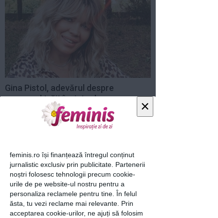
Gina Pistol, adevărul despre
coșmarul trăit înainte de a...
×
26 aug 2021
feminis.ro își finanțează întregul conținut
jurnalistic exclusiv prin publicitate. Partenerii
noștri folosesc tehnologii precum cookie-
urile de pe website-ul nostru pentru a
personaliza reclamele pentru tine. În felul
ăsta, tu vezi reclame mai relevante. Prin
acceptarea cookie-urilor, ne ajuți să folosim