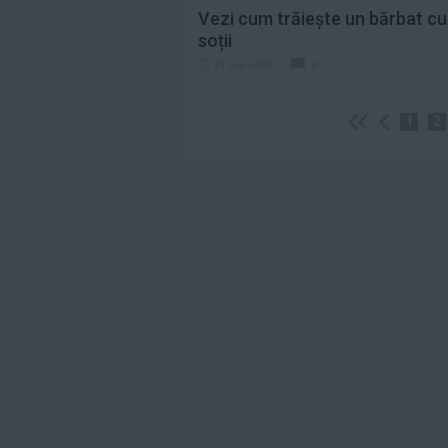
Vezi cum trăiește un bărbat cu
soții
21 sep 2018
0
1
2