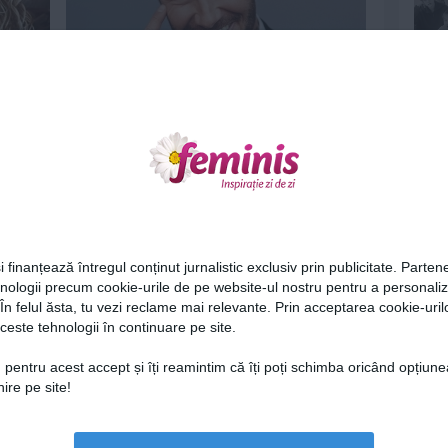
David Beckham ne părăsește
21 dec 2018
0
Ne
i finanțează întregul conținut jurnalistic exclusiv prin publicitate. Partene
hnologii precum cookie-urile de pe website-ul nostru pentru a personali
 În felul ăsta, tu vezi reclame mai relevante. Prin acceptarea cookie-urilo
ceste tehnologii în continuare pe site.
ată-
Ce trebuie să iei în considerare când
Cel
îți cumperi o mașină nouă
 pentru acest accept și îți reamintim că îți poți schimba oricând opțiune
ire pe site!
13 dec 2018
0
Az
Lu