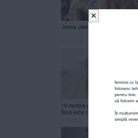
×
Jenna Jameson renunță la...
10 ian 2019
1
feminis.ro îș
folosesc te
pentru tine.
să folosim a
10 motive pentru care relația t
fiică este cea mai valoroasă
Îți mulțumim
simplă reven
14 dec 2018
0