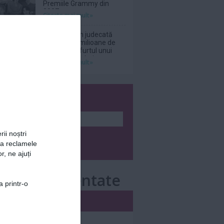
Premiile Grammy din
2027
Citeşte mai mult»
Netflix, dat în judecată
pentru 105 milioane de
dolari după furtul unui
thriller de război cu
Citeşte mai mult»
Nicolas Cage
wsletter
rii noștri
za reclamele
r, ne ajuți
e mai comentate
a printr-o
i
Săptămânal
nar