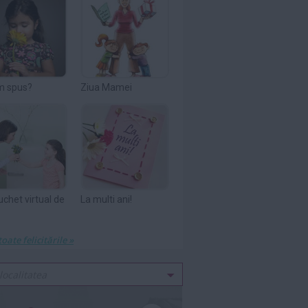
m spus?
Ziua Mamei
uchet virtual de
La multi ani!
toate felicitările »