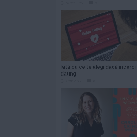
16 apr 2019
0
Iată cu ce te alegi dacă încerci
dating
5 apr 2019
0