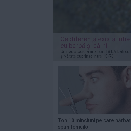
Citeste mai mult»
Saveta Bogdan,
indignată de
prețurile uriașe de
pe...
Citeste mai mult»
Ce diferență există între
cu barbă și câini
„Eu contez”,
Un nou studiu a analizat 18 bărbați c
debutul în
și vârste cuprinse între 18-76...
lungmetraj al
Alinei Şerban, va...
Citeste mai mult»
Top 10 minciuni pe care bărbați
spun femeilor