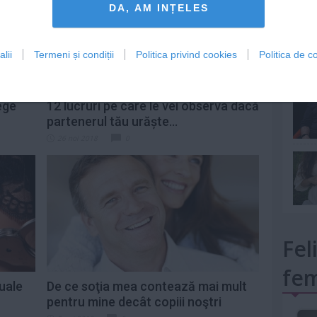
DA, AM INȚELES
lii
Termeni și condiții
Politica privind cookies
Politica de co
mult»
ege
12 lucruri pe care le vei observa dacă
partenerul tău urăște...
26 noi 2018
0
Fel
fem
uale
De ce soţia mea contează mai mult
pentru mine decât copiii noştri