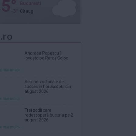
5°
Bucuresti
-3°
08 aug
.ro
Andreea Popescu îl
lovește pe Rareș Cojoc
te mai mult»
Semne zodiacale de
succes în horoscopul din
august 2026
te mai mult»
Trei zodii care
redescoperă bucuria pe 2
august 2026
te mai mult»