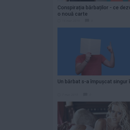
Conspirația bărbaților - ce dez
o nouă carte
15 mar 2019
0
Un bărbat s-a împușcat singur în
7 mar 2019
0