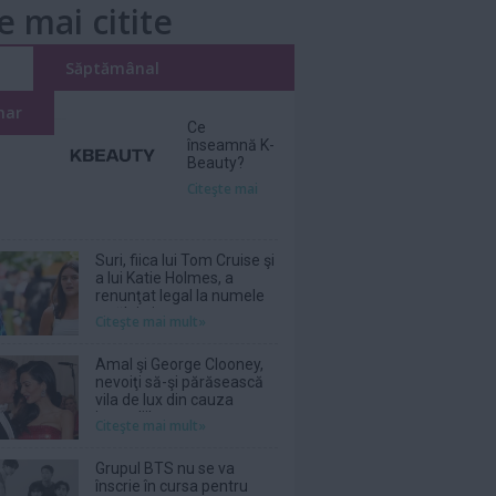
e mai citite
i
Săptămânal
nar
Ce
înseamnă K-
Beauty?
Citeşte mai
Suri, fiica lui Tom Cruise şi
a lui Katie Holmes, a
renunţat legal la numele
tatălui ei
Citeşte mai mult»
Amal şi George Clooney,
nevoiţi să-şi părăsească
vila de lux din cauza
incendiilor
Citeşte mai mult»
Grupul BTS nu se va
înscrie în cursa pentru