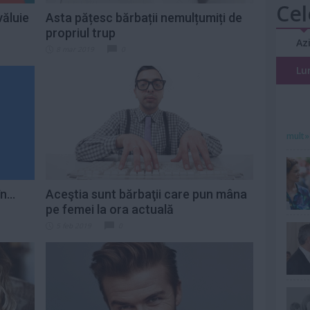
Cel
văluie
Asta pățesc bărbații nemulțumiți de
propriul trup
Az
8 mar 2019
0
Lu
mult»
...
Aceştia sunt bărbaţii care pun mâna
pe femei la ora actuală
5 feb 2019
0