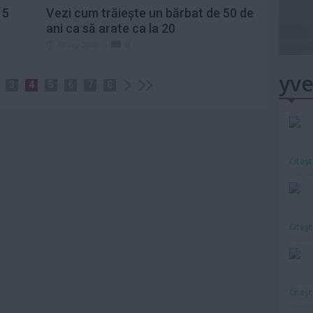
 5
Vezi cum trăiește un bărbat de 50 de
ani ca să arate ca la 20
17 sep 2018
0
yve
3
4
5
6
7
8
Citeş
Citeş
Citeş