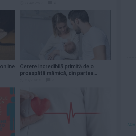
11 apr 2019
0
 online
Cerere incredibilă primită de o
proaspătă mămică, din partea...
3 apr 2019
0
Mai