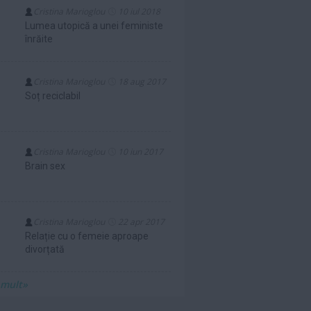
Cristina Marioglou
10 iul 2018
Lumea utopică a unei feministe
înrăite
Cristina Marioglou
18 aug 2017
Soț reciclabil
Cristina Marioglou
10 iun 2017
Brain sex
Cristina Marioglou
22 apr 2017
Relație cu o femeie aproape
divorțată
 mult»