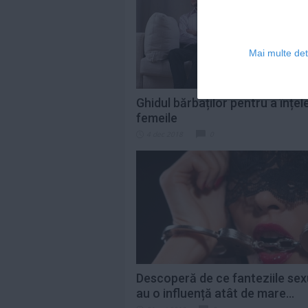
Mai multe deta
Ghidul bărbaților pentru a înțel
femeile
4 dec 2018
0
Descoperă de ce fanteziile sex
au o influență atât de mare...