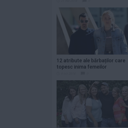
21 noi 2018
0
12 atribute ale bărbaților care
topesc inima femeilor
9 oct 2018
0