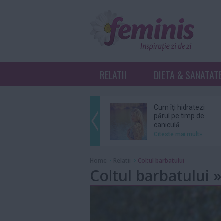
RELATII
DIETA & SANATAT
Cum îți hidratezi
părul pe timp de
caniculă
Citeste mai mult»
Sebastian Stan şi
Home
Relatii
Coltul barbatului
Annabelle Wallis
Coltul barbatului 
au devenit părinţi
Citeste mai mult»
Ce înseamnă K-
Beauty?