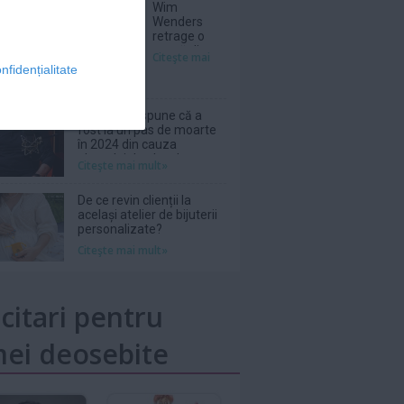
Wim
Wenders
retrage o
scenă dintr-
Citeşte mai
un film în
nfidențialitate
care
Nastassja
Kinski, pe
Phil Collins spune că a
atunci
fost la un pas de moarte
adolescentă,
în 2024 din cauza
apărea
abuzului de alcool
Citeşte mai mult»
topless
De ce revin clienții la
același atelier de bijuterii
personalizate?
Citeşte mai mult»
icitari pentru
ei deosebite