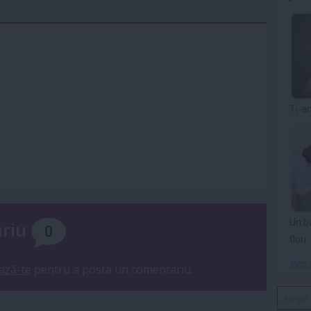
Ti-a
Un b
ariu
0
flori
Vezi 
ază-te
pentru a posta un comentariu.