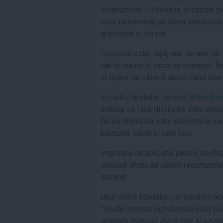
smartphone – vibreaza si bazaie pen
este determinat pe baza statisticilor
greutatea si varsta.
Senzorul este, fapt, atat de atat de
dar iti spune si ceea ce mananci: f
si tipare de vibratii atunci cand al
In cadrul testelor, colierul
WearSe
trebuia sa faca distinctie intre ali
facea distinctie intre alimentele ma
bauturile calde si cele reci.
Impreuna cu aplicatia pentru telefoa
depasit limita de calorii recomanda
aliment.
Unul dintre fondatorii si creatorii a
"
Multe metode nutritionale sunt ba
aceasta metoda are o rata scazuta