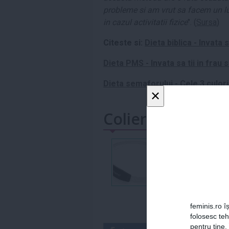
probleme si am vrut sa facem un l
in cazul activitatii fizice
". (
Sursa
)
Citeste si:
Dieta biblica - Invata
Dieta PMS - Invata sa tii in fra
Dieta semaforului - Cele 3 culori
×
Colier
feminis.ro îș
folosesc te
pentru tine.