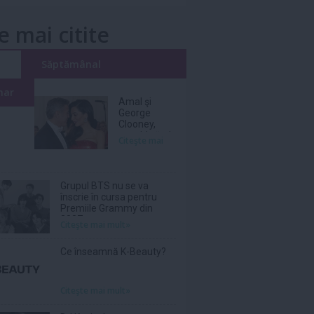
e mai citite
i
Săptămânal
nar
Amal şi
George
Clooney,
nevoiţi să-şi
Citeşte mai
părăsească
vila de lux
din cauza
incendiilor
Grupul BTS nu se va
înscrie în cursa pentru
Premiile Grammy din
2027
Citeşte mai mult»
Ce înseamnă K-Beauty?
Citeşte mai mult»