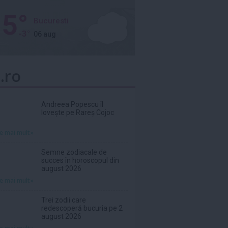
5°
Bucuresti
-3°
06 aug
.ro
Andreea Popescu îl
lovește pe Rareș Cojoc
te mai mult»
Semne zodiacale de
succes în horoscopul din
august 2026
te mai mult»
Trei zodii care
redescoperă bucuria pe 2
august 2026