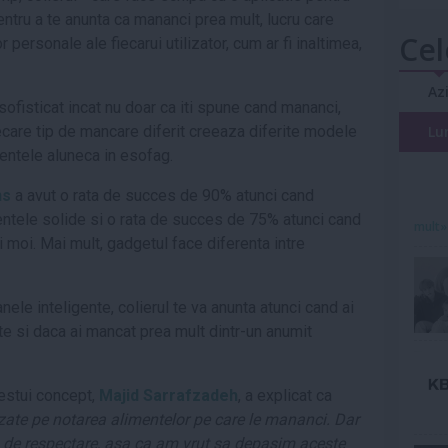
tru a te anunta ca mananci prea mult, lucru care
Cel
 personale ale fiecarui utilizator, cum ar fi inaltimea,
Az
 sofisticat incat nu doar ca iti spune cand mananci,
iecare tip de mancare diferit creeaza diferite modele
Lu
imentele aluneca in esofag.
ns
a avut o rata de succes de 90% atunci cand
mentele solide si o rata de succes de 75% atunci cand
mult»
i moi. Mai mult, gadgetul face diferenta intre
nele inteligente, colierul te va anunta atunci cand ai
te si daca ai mancat prea mult dintr-un anumit
cestui concept,
Majid Sarrafzadeh
, a explicat ca
zate pe notarea alimentelor pe care le mananci. Dar
 de respectare, asa ca am vrut sa depasim aceste