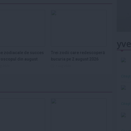
yve
e zodiacale de succes
Trei zodii care redescoperă
roscopul din august
bucuria pe 2 august 2026
ug 2026
1 aug 2026
Citeş
Citeş