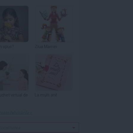
m spus?
Ziua Mamei
uchet virtual de
La multi ani!
toate felicitările »