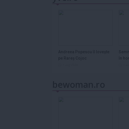
Andreea Popescu îl lovește
Semn
pe Rareș Cojoc
în ho
2026
1 aug 2026
1 a
bewoman.ro