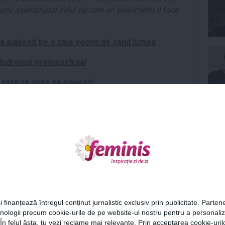
ucru asemanator celui pe care un pedometru il face
 sa slabesti pe o cale veche de cand lumea
u sindromul premenstrual
 care te ajuta sa slabesti
Ne
Cel
i finanțează întregul conținut jurnalistic exclusiv prin publicitate. Partene
hnologii precum cookie-urile de pe website-ul nostru pentru a personali
Az
 În felul ăsta, tu vezi reclame mai relevante. Prin acceptarea cookie-urilo