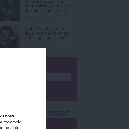
DJ Kavinsky, cunoscut
pentru piesa „Nightcall”, a
decedat la vârsta de 50
de ani
Citeşte mai mult»
Patrick Bruel, vizat de
două noi plângeri pentru
viol și agresiune sexuală
Citeşte mai mult»
wsletter
e mai comentate
rii noștri
za reclamele
i
Săptămânal
r, ne ajuți