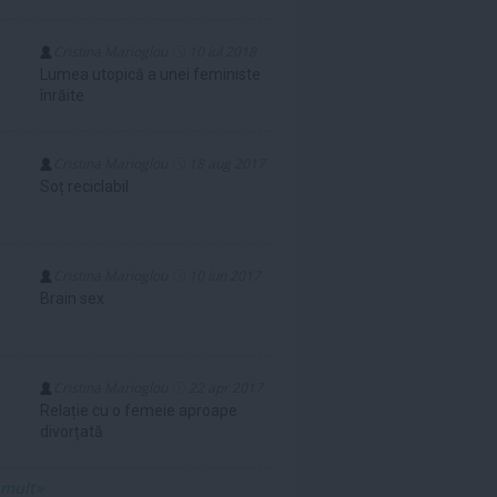
Cristina Marioglou
10 iul 2018
Lumea utopică a unei feministe
înrăite
Cristina Marioglou
18 aug 2017
Soț reciclabil
Cristina Marioglou
10 iun 2017
Brain sex
Cristina Marioglou
22 apr 2017
Relație cu o femeie aproape
divorțată
 mult»