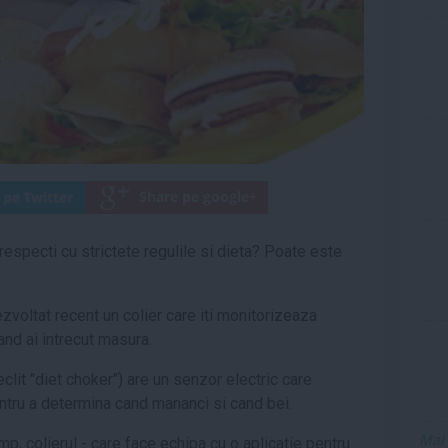
respecti cu strictete regulile si dieta? Poate este
zvoltat recent un colier care iti monitorizeaza
and ai intrecut masura.
eclit "diet choker") are un senzor electric care
entru a determina cand mananci si cand bei.
Mai
mp, colierul - care face echipa cu o aplicatie pentru