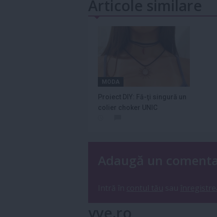
Articole similare
MODA
Proiect DIY: Fă-ţi singură un
colier choker UNIC
Adaugă un coment
Intră în
contul tău
sau
înregistre
yve.ro