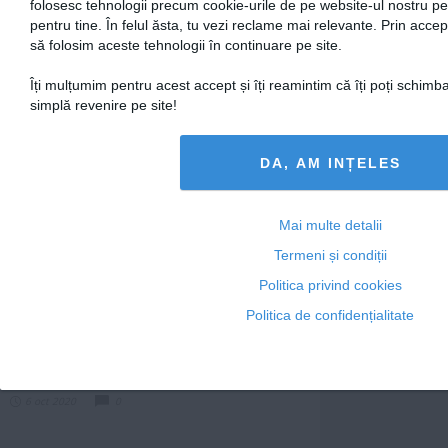
folosesc tehnologii precum cookie-urile de pe website-ul nostru p
pentru tine. În felul ăsta, tu vezi reclame mai relevante. Prin accep
să folosim aceste tehnologii în continuare pe site.
Îți mulțumim pentru acest accept și îți reamintim că îți poți schimb
simplă revenire pe site!
5 semne care ţi-ar
7 jucării pentru copii,
DA, AM INȚELES
putea indica că ai
pe care merită să dai
probleme de
banii
fertilitate
20 oct 2020
1
16 oct 2020
0
Mai multe detalii
Termeni și condiții
Politica privind cookies
Politica de confidențialitate
7 lucruri pe care le
poți face pentru
prietenii tăi deveniți...
6 oct 2020
0