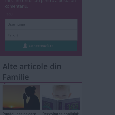
Intră în contul tău pentru a posta un
comentariu.
sau
Alte articole din
Familie
Rugăciunea pe care
Dezvoltarea copilului: