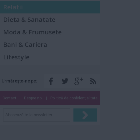
Relatii
Dieta & Sanatate
Moda & Frumusete
Bani & Cariera
Lifestyle
Urmăreşte-ne pe:
Contact
|
Despre noi
|
Politică de confidenţialitate