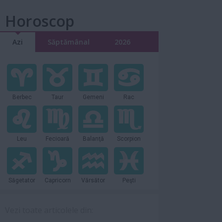
Horoscop
Azi
Săptămânal
2026
Berbec
Taur
Gemeni
Rac
Leu
Fecioară
Balanţă
Scorpion
Săgetator
Capricorn
Vărsător
Peşti
Vezi toate articolele din: