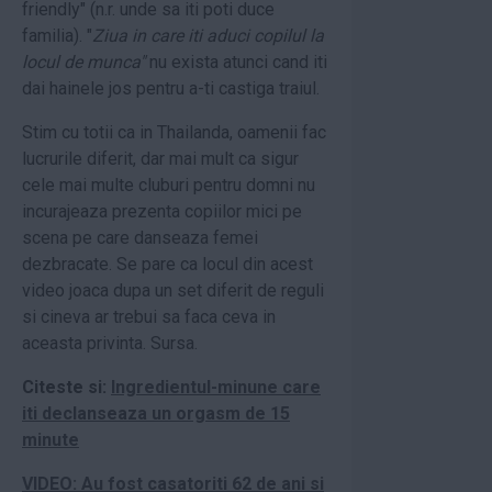
friendly" (n.r. unde sa iti poti duce
familia). "
Ziua in care iti aduci copilul la
locul de munca"
nu exista atunci cand iti
dai hainele jos pentru a-ti castiga traiul.
Stim cu totii ca in Thailanda, oamenii fac
lucrurile diferit, dar mai mult ca sigur
cele mai multe cluburi pentru domni nu
incurajeaza prezenta copiilor mici pe
scena pe care danseaza femei
dezbracate. Se pare ca locul din acest
video joaca dupa un set diferit de reguli
si cineva ar trebui sa faca ceva in
aceasta privinta. Sursa.
Citeste si:
Ingredientul-minune care
iti declanseaza un orgasm de 15
minute
VIDEO: Au fost casatoriti 62 de ani si