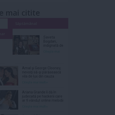
e mai citite
i
Săptămânal
nar
Saveta
Bogdan,
indignată de
prețurile
Citeşte mai
uriașe de pe
litoral, în
2026:
„Scump și
Amal şi George Clooney,
prost!”
nevoiţi să-şi părăsească
vila de lux din cauza
incendiilor
Citeşte mai mult»
Ariana Grande îi dă în
judecată pe hackerii care
ar fi vândut online melodii
şi fotografii nelansate
Citeşte mai mult»