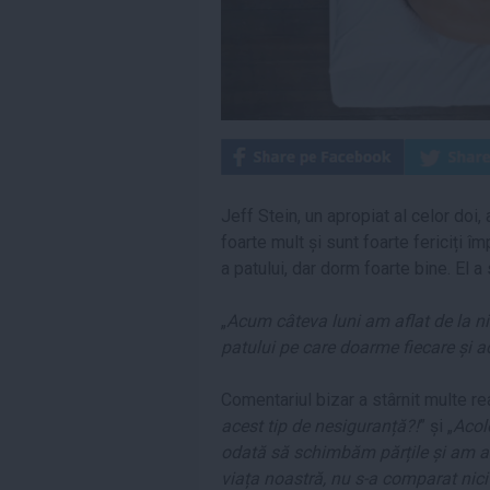
Jeff Stein, un apropiat al celor doi,
foarte mult și sunt foarte fericiți 
a patului, dar dorm foarte bine. El a
„
Acum câteva luni am aflat de la ni
patului pe care doarme fiecare și 
Comentariul bizar a stârnit multe rea
acest tip de nesiguranță?!
” și „
Acol
odată să schimbăm părțile și am a
viața noastră, nu s-a comparat nici