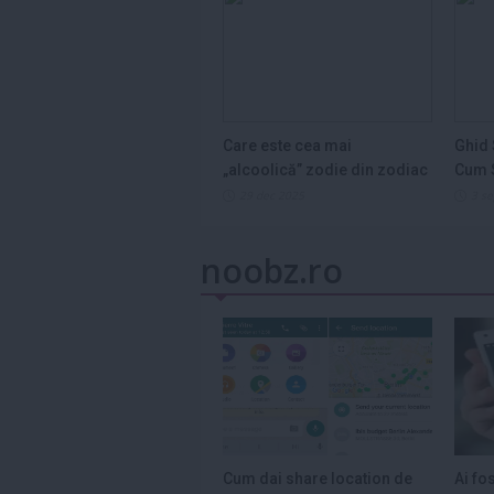
Care este cea mai
Ghid 
„alcoolică” zodie din zodiac
Cum S
și de ce...
Legum
29 dec 2025
3 s
noobz.ro
Cum dai share location de
Ai fo