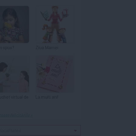
m spus?
Ziua Mamei
uchet virtual de
La multi ani!
toate felicitările »