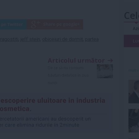
Cel
Az
ragostiti
,
jeff stein
,
obiceiuri de dormit
,
partea
Lu
Articolul următor
De ce să nu consumi
mult»
băuturi dietetice în ziua
nunții