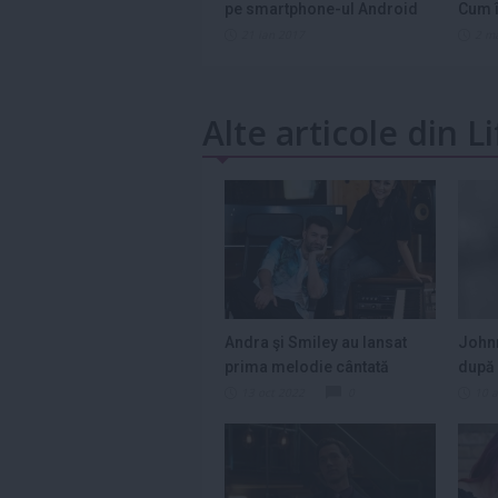
pe smartphone-ul Android
Cum î
21 ian 2017
2 m
Alte articole din L
Andra şi Smiley au lansat
Johnn
prima melodie cântată
după 
împreună,...
cu...
13 oct 2022
0
10 