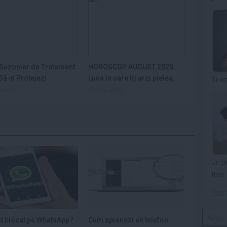
Sezonier de Tratament:
HOROSCOP AUGUST 2025:
ă-ți Protejezi
Luna în care îți arzi pielea,
Ti-a
ele din...
nervii și...
ep 2025
9 iun 2025
Un b
flori
Vezi 
st blocat pe WhatsApp?
Cum spionezi un telefon