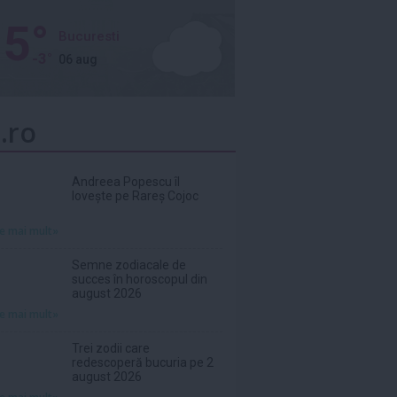
5°
Bucuresti
-3°
06 aug
.ro
Andreea Popescu îl
lovește pe Rareș Cojoc
te mai mult»
Semne zodiacale de
succes în horoscopul din
august 2026
te mai mult»
Trei zodii care
redescoperă bucuria pe 2
august 2026