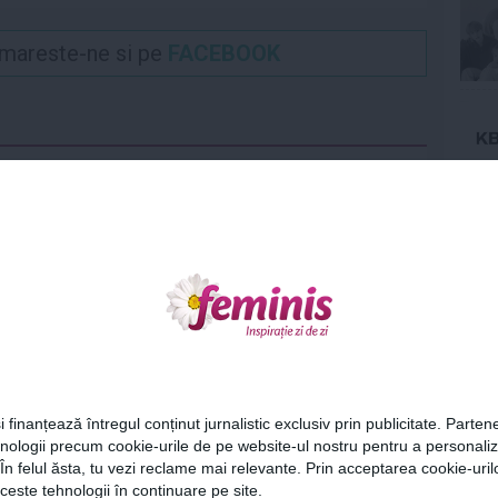
Urmareste-ne si pe
FACEBOOK
Ne
ATATE
SANATATE
poziția perfectă de
4 trucuri pentru a elimina
t, în funcţie de
durerile nocturne de ceafă
unile...
Cel
i finanțează întregul conținut jurnalistic exclusiv prin publicitate. Partene
hnologii precum cookie-urile de pe website-ul nostru pentru a personali
ariu
 În felul ăsta, tu vezi reclame mai relevante. Prin acceptarea cookie-urilo
0
Az
ceste tehnologii în continuare pe site.