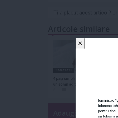
Ti-a placut acest articol? 
Articole similare
×
SANATATE
SAN
4 pași simpli pentru a evita
Află 
un somn agitat
dormi
afecţi
feminis.ro îș
folosesc te
Adaugă un coment
pentru tine.
să folosim a