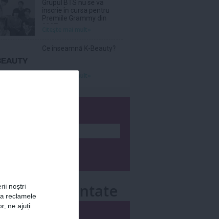
Grupul BTS nu se va
înscrie în cursa pentru
Premiile Grammy din
2027
Citeşte mai mult»
Ce înseamnă K-Beauty?
Citeşte mai mult»
wsletter
e mai comentate
rii noștri
za reclamele
r, ne ajuți
i
Săptămânal