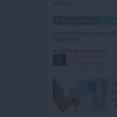
bebeluș.
”
Tag-uri:
controverse
,
cum dormi
,
ind
patului
,
twitter
Articolul anterior
George R. R. Martin este
fericit că Game of Thrones
s-a...