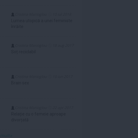
Cristina Marioglou
10 iul 2018
Lumea utopică a unei feministe
înrăite
Cristina Marioglou
18 aug 2017
Soț reciclabil
Cristina Marioglou
10 iun 2017
Brain sex
Cristina Marioglou
22 apr 2017
Relație cu o femeie aproape
divorțată
 mult»