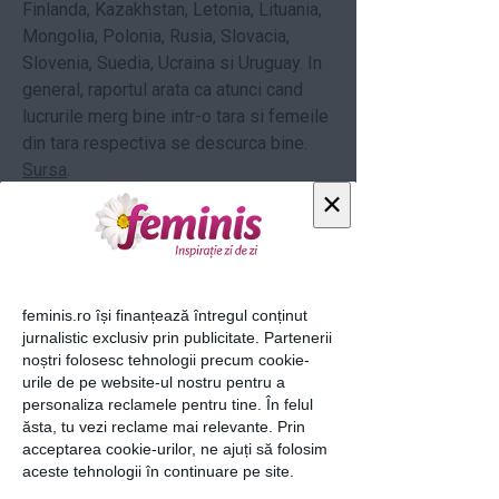
Finlanda, Kazakhstan, Letonia, Lituania,
Mongolia, Polonia, Rusia, Slovacia,
Slovenia, Suedia, Ucraina si Uruguay. In
general, raportul arata ca atunci cand
lucrurile merg bine intr-o tara si femeile
din tara respectiva se descurca bine.
Sursa
.
×
Citeste si:
5 greseli pe care femeile
puternice emotional NU le fac
20 de lucruri care ar determina o
femeie sa "moara" instant
feminis.ro își finanțează întregul conținut
jurnalistic exclusiv prin publicitate. Partenerii
Cel mai scump divort din ISTORIE: in
noștri folosesc tehnologii precum cookie-
urile de pe website-ul nostru pentru a
joc sunt miliarde de dolari
personaliza reclamele pentru tine. În felul
ăsta, tu vezi reclame mai relevante. Prin
loading...
acceptarea cookie-urilor, ne ajuți să folosim
aceste tehnologii în continuare pe site.