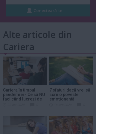
Alte articole din
Cariera
Cariera în timpul
7 sfaturi dacă vrei să
pandemiei - Ce să NU
scrii o poveste
faci când lucrezi de
emoționantă
acasă
22 oct 2020
0
18 sep 2020
0