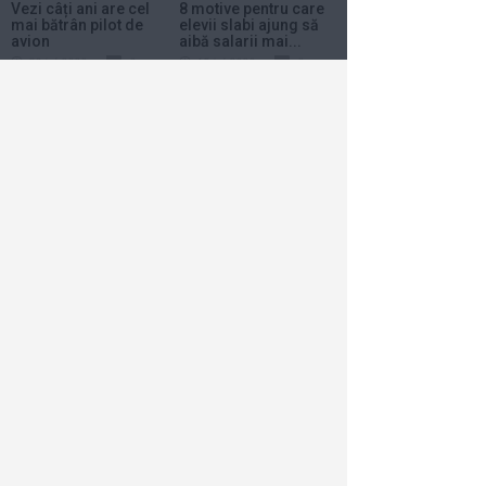
Vezi câți ani are cel
8 motive pentru care
mai bătrân pilot de
elevii slabi ajung să
avion
aibă salarii mai...
30 iul 2020
0
15 iul 2020
0
6 moduri în care să
eviți epuizarea
6 iul 2020
0
Horoscop
Azi
Săptămânal
2026