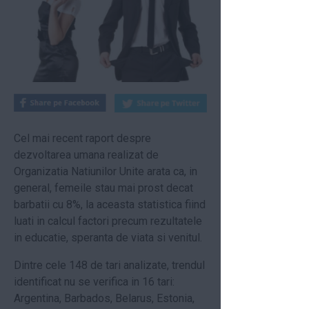
Cel mai recent raport despre
dezvoltarea umana realizat de
Organizatia Natiunilor Unite arata ca, in
general, femeile stau mai prost decat
barbatii cu 8%, la aceasta statistica fiind
luati in calcul factori precum rezultatele
in educatie, speranta de viata si venitul.
Dintre cele 148 de tari analizate, trendul
identificat nu se verifica in 16 tari:
Argentina, Barbados, Belarus, Estonia,