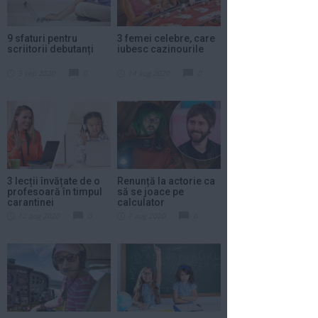
9 sfaturi pentru
3 femei celebre, care
scriitorii debutanți
iubesc cazinourile
3 sep 2020
0
14 aug 2020
0
3 lecții învățate de o
Renunță la actorie ca
profesoară în timpul
să se joace pe
carantinei
calculator
12 aug 2020
0
7 aug 2020
0