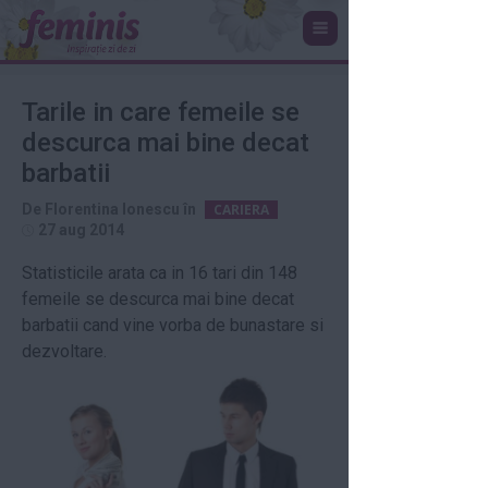
Tarile in care femeile se
descurca mai bine decat
barbatii
De
Florentina Ionescu
în
CARIERA
27 aug 2014
Statisticile arata ca in 16 tari din 148
femeile se descurca mai bine decat
barbatii cand vine vorba de bunastare si
dezvoltare.