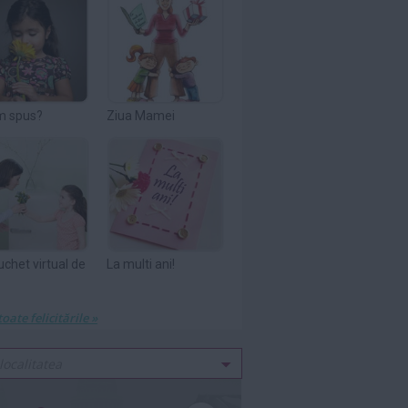
m spus?
Ziua Mamei
uchet virtual de
La multi ani!
toate felicitările »