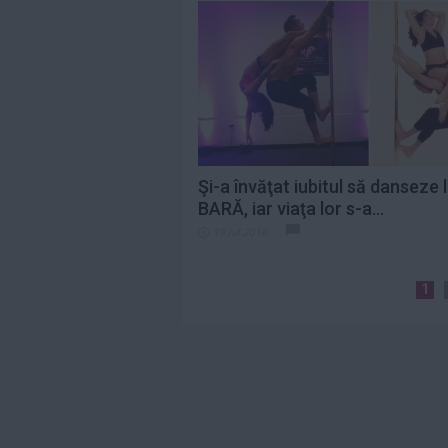
Şi-a învăţat iubitul să danseze 
BARĂ, iar viaţa lor s-a...
19 iul 2016
1