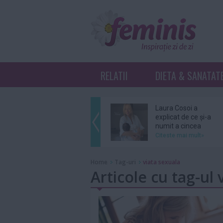
RELATII
DIETA & SANATAT
Laura Cosoi a
explicat de ce și-a
numit a cincea
fiică...
Citeste mai mult»
Ariana Grande se
Home
Tag-uri
viata sexuala
retrage din
Articole cu tag-ul 
distribuția unui
musical...
Citeste mai mult»
Grupul BTS nu se
va înscrie în cursa