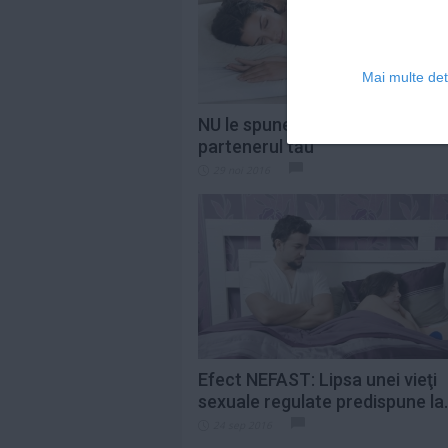
Mai multe deta
NU le spune prietenilor ASTA 
partenerul tău
29 noi 2016
Efect NEFAST: Lipsa unei vieţi
sexuale regulate predispune la.
24 sep 2016