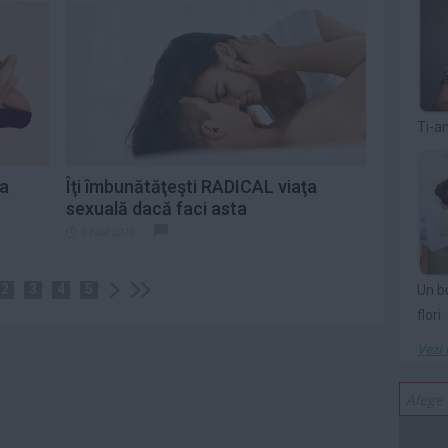
Ti-a
la
Îţi îmbunătăţeşti RADICAL viaţa
sexuală dacă faci asta
11 iul 2016
2
3
4
5
Un b
flori
Vezi 