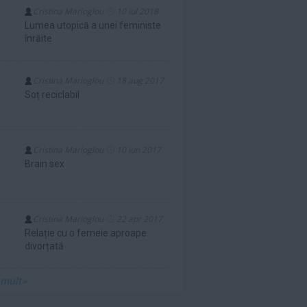
Cristina Marioglou
10 iul 2018
Lumea utopică a unei feministe
înrăite
Cristina Marioglou
18 aug 2017
Soț reciclabil
Cristina Marioglou
10 iun 2017
Brain sex
Cristina Marioglou
22 apr 2017
Relație cu o femeie aproape
divorțată
 mult»