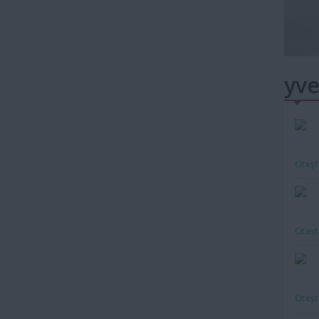
yve
Citeş
Citeş
Citeş