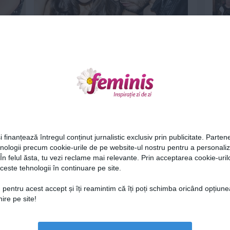
tă
7 lucruri pe care un bărbat le vrea cu
ardoare într-o relație
30 aug 2017
Ne
i finanțează întregul conținut jurnalistic exclusiv prin publicitate. Partene
hnologii precum cookie-urile de pe website-ul nostru pentru a personali
 În felul ăsta, tu vezi reclame mai relevante. Prin acceptarea cookie-urilo
le vor
Femeile cu o viaţă sexuală excelentă
ceste tehnologii în continuare pe site.
sunt cele care...
Cel
6 feb 2017
 pentru acest accept și îți reamintim că îți poți schimba oricând opțiune
ire pe site!
Az
Lu