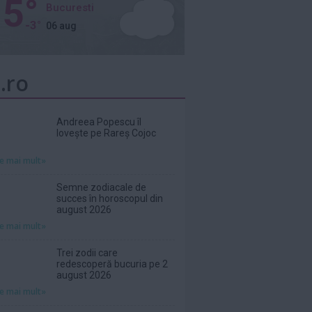
5°
Bucuresti
-3°
06 aug
.ro
Andreea Popescu îl
lovește pe Rareș Cojoc
te mai mult»
Semne zodiacale de
succes în horoscopul din
august 2026
te mai mult»
Trei zodii care
redescoperă bucuria pe 2
august 2026
te mai mult»