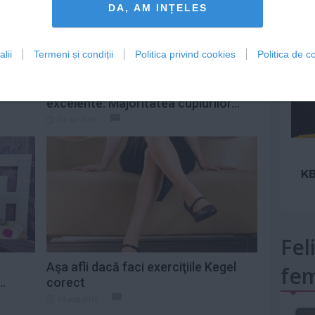
DA, AM INȚELES
lii
Termeni și condiții
Politica privind cookies
Politica de co
mult»
despre
SECRETUL unei vieţi sexuale
excelente: Majoritatea cuplurilor...
14 noi 2016
Fel
Aşa afli dacă faci exerciţiile Kegel
fem
..
corect
19 aug 2016