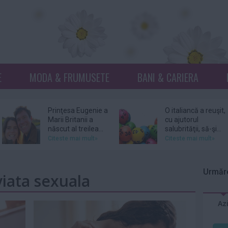
E
MODA & FRUMUSETE
BANI & CARIERA
Prinţesa Eugenie a
O italiancă a reuşit,
Marii Britanii a
cu ajutorul
născut al treilea...
salubrităţii, să-şi...
Citeste mai mult»
Citeste mai mult»
Netflix, dat în
Donna Mills,
judecată pentru
vedeta serialului
Urmăre
viata sexuala
105 milioane de
„Knots Landing”, și-
dolari...
a...
Citeste mai mult»
Citeste mai mult»
Az
DJ Kavinsky,
Patru femei îl
cunoscut pentru
acuză pe actorul