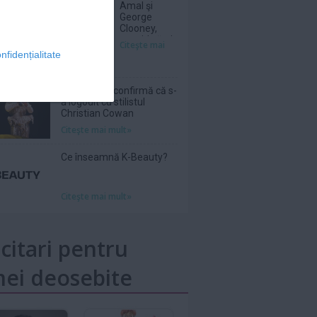
Amal şi
George
Clooney,
nevoiţi să-şi
Citeşte mai
părăsească
nfidențialitate
vila de lux
din cauza
incendiilor
Sam Smith confirmă că s-
a logodit cu stilistul
Christian Cowan
Citeşte mai mult»
Ce înseamnă K-Beauty?
Citeşte mai mult»
icitari pentru
ei deosebite