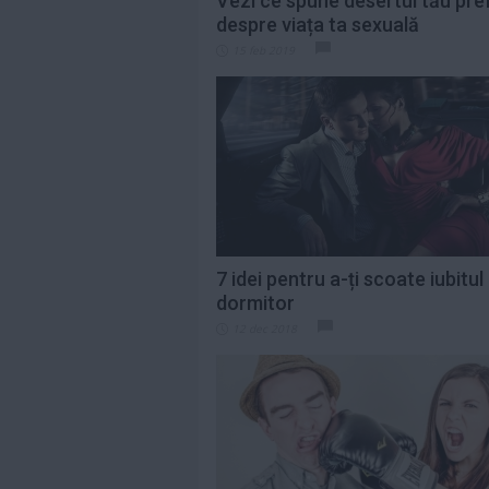
Vezi ce spune desertul tău pre
despre viața ta sexuală
15 feb 2019
7 idei pentru a-ți scoate iubitul
dormitor
12 dec 2018