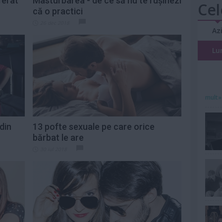
ferat
Masturbarea - de ce să nu te rușinezi
Cel
că o practici
26 dec 2018
Az
Lu
mult»
 din
13 pofte sexuale pe care orice
bărbat le are
30 iul 2018