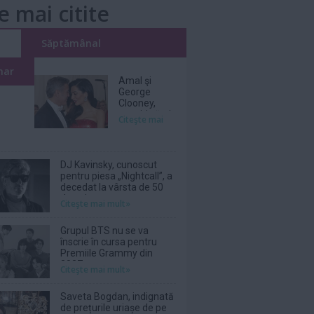
e mai citite
i
Săptămânal
nar
Amal şi
George
Clooney,
nevoiţi să-şi
Citeşte mai
părăsească
vila de lux
din cauza
incendiilor
DJ Kavinsky, cunoscut
pentru piesa „Nightcall”, a
decedat la vârsta de 50
de ani
Citeşte mai mult»
Grupul BTS nu se va
înscrie în cursa pentru
Premiile Grammy din
2027
Citeşte mai mult»
Saveta Bogdan, indignată
de prețurile uriașe de pe