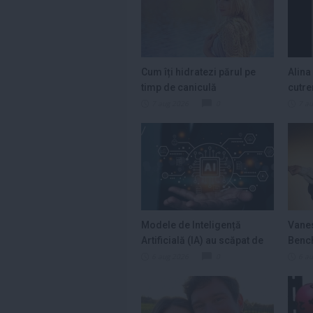
Cum îți hidratezi părul pe
Alina
timp de caniculă
cutre
operaț
7 aug 2026
0
7 a
Modele de Inteligență
Vanes
Artificială (IA) au scăpat de
Bench
sub...
6 aug 2026
0
6 a