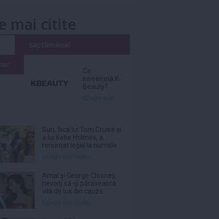
e mai citite
i
Săptămânal
nar
Ce
înseamnă K-
Beauty?
Citeşte mai
Suri, fiica lui Tom Cruise şi
a lui Katie Holmes, a
renunţat legal la numele
tatălui ei
Citeşte mai mult»
Amal şi George Clooney,
nevoiţi să-şi părăsească
vila de lux din cauza
incendiilor
Citeşte mai mult»