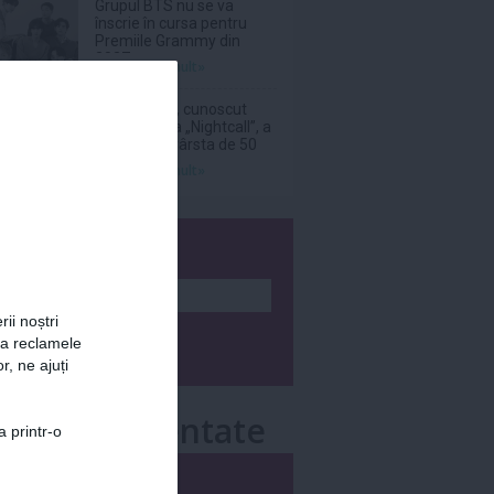
Grupul BTS nu se va
înscrie în cursa pentru
Premiile Grammy din
2027
Citeşte mai mult»
DJ Kavinsky, cunoscut
pentru piesa „Nightcall”, a
decedat la vârsta de 50
de ani
Citeşte mai mult»
wsletter
rii noștri
za reclamele
r, ne ajuți
e mai comentate
a printr-o
i
Săptămânal