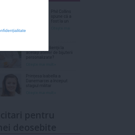
nar
Phil Collins
spune că a
fost la un
pas de
Citeşte mai
nfidențialitate
moarte în
2024 din
cauza
abuzului de
De ce revin clienții la
alcool
același atelier de bijuterii
personalizate?
Citeşte mai mult»
Prințesa Isabella a
Danemarcei a început
stagiul militar
Citeşte mai mult»
icitari pentru
ei deosebite