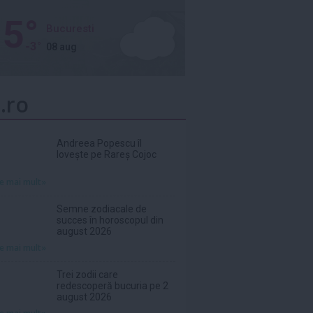
5°
Bucuresti
-3°
08 aug
.ro
Andreea Popescu îl
lovește pe Rareș Cojoc
te mai mult»
Semne zodiacale de
succes în horoscopul din
august 2026
te mai mult»
Trei zodii care
redescoperă bucuria pe 2
august 2026