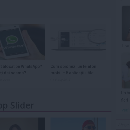
Ti-a
st blocat pe WhatsApp?
Cum spionezi un telefon
ți dai seama?
mobil – 5 aplicații utile
ar 2016
6 aug 2015
Un b
flori
op Slider
Vezi 