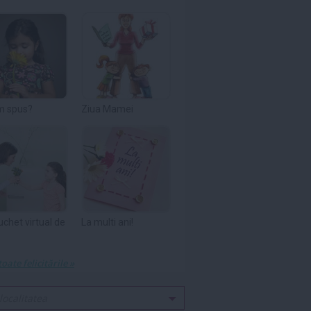
m spus?
Ziua Mamei
uchet virtual de
La multi ani!
toate felicitările »