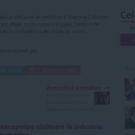
Cel
apă și sunt pline de antioxidanți. Vitamina C susține
 face ideale pentru consum în zilele foarte calde.
Az
 sau în combinații cu alte fructe de sezon.
Lu
această listă,
aici.
mult»
Articolul următor
Parisul interzice vânzarea
și consumul de alcool în
contextul valului de caniculă