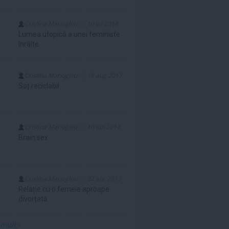
Cristina Marioglou
10 iul 2018
Lumea utopică a unei feministe
înrăite
Cristina Marioglou
18 aug 2017
Soț reciclabil
Cristina Marioglou
10 iun 2017
Brain sex
Cristina Marioglou
22 apr 2017
Relație cu o femeie aproape
divorțată
 mult»