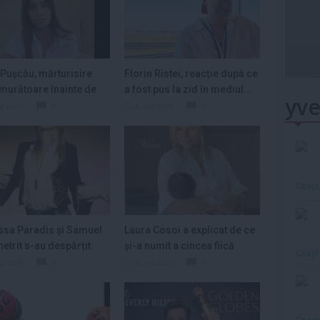
 Pușcău, mărturisire
Florin Ristei, reacție după ce
murătoare înainte de
a fost pus la zid în mediul...
yve
ie:...
ug 2026
0
6 aug 2026
0
Citeş
sa Paradis și Samuel
Laura Cosoi a explicat de ce
etrit s-au despărțit
și-a numit a cincea fiică
Citeş
Nina....
ug 2026
0
5 aug 2026
0