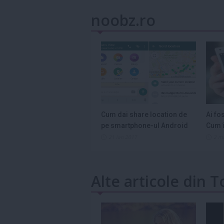
noobz.ro
Cum dai share location de
Ai fo
pe smartphone-ul Android
Cum î
21 ian 2017
2 m
Alte articole din T