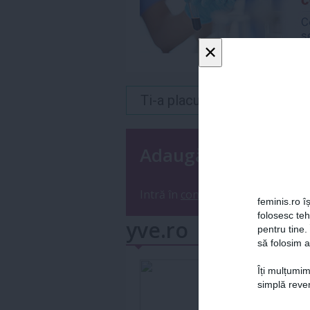
×
Ti-a placut acest articol? 
Adaugă un coment
Intră în
contul tău
sau
înregistre
feminis.ro îș
folosesc te
yve.ro
pentru tine.
să folosim a
Îți mulțumim
simplă reven