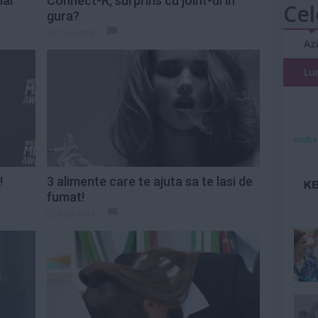
mai
Connect-R, surprins cu joint-ul in
Cel
gura?
7 iun 2013
Az
Lu
mult»
!
3 alimente care te ajuta sa te lasi de
fumat!
9 apr 2013