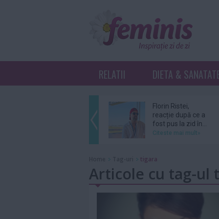
RELATII
DIETA & SANATAT
Florin Ristei,
reacție după ce a
fost pus la zid în...
Citeste mai mult»
De ce revin clienții
Home
Tag-uri
tigara
la același atelier de
Articole cu tag-ul 
bijuterii...
Citeste mai mult»
Amal şi George
Clooney, nevoiţi