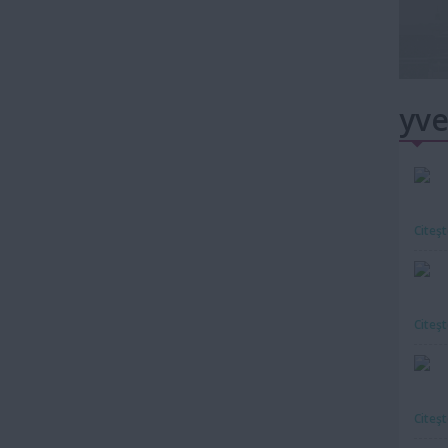
yve
Citeş
Citeş
Citeş