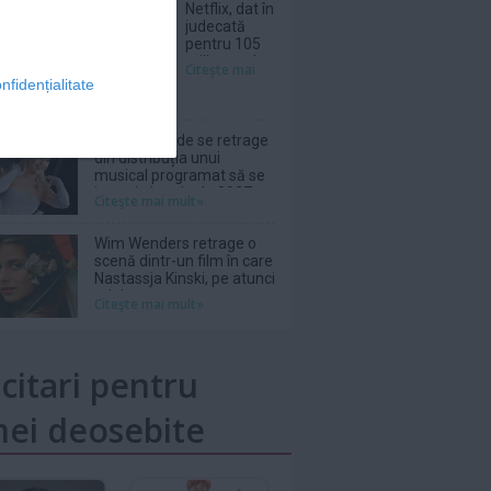
Netflix, dat în
judecată
pentru 105
milioane de
Citeşte mai
dolari după
nfidențialitate
furtul unui
thriller de
război cu
Ariana Grande se retrage
Nicolas Cage
din distribuția unui
musical programat să se
joace la Londra în 2027
Citeşte mai mult»
Wim Wenders retrage o
scenă dintr-un film în care
Nastassja Kinski, pe atunci
adolescentă, apărea
Citeşte mai mult»
topless
icitari pentru
ei deosebite