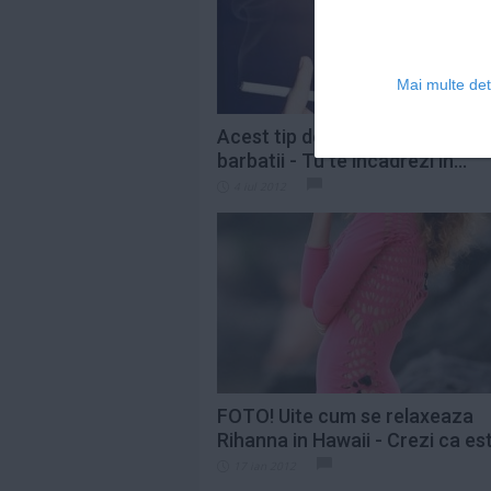
Mai multe deta
Acest tip de femei indepartea
barbatii - Tu te incadrezi in...
4 iul 2012
FOTO! Uite cum se relaxeaza
Rihanna in Hawaii - Crezi ca est
17 ian 2012