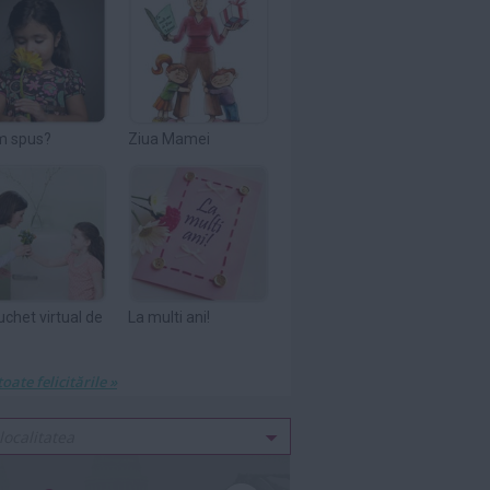
m spus?
Ziua Mamei
uchet virtual de
La multi ani!
toate felicitările »