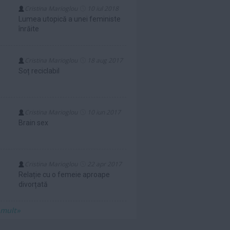
Cristina Marioglou
10 iul 2018
Lumea utopică a unei feministe
înrăite
Cristina Marioglou
18 aug 2017
Soț reciclabil
Cristina Marioglou
10 iun 2017
Brain sex
Cristina Marioglou
22 apr 2017
Relație cu o femeie aproape
divorțată
 mult»