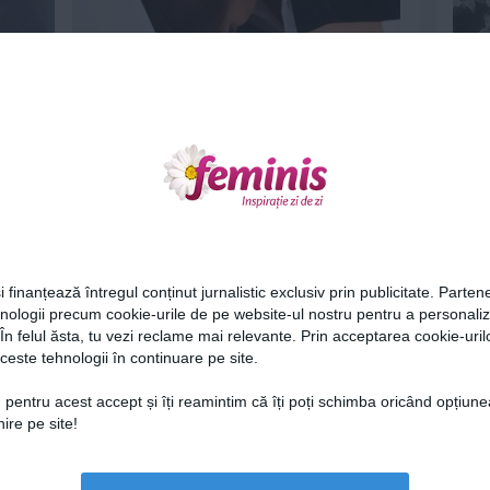
-o
Cum sa lasi o impresie impecabila in
prima zi la un nou loc de...
21 feb 2013
Ne
i finanțează întregul conținut jurnalistic exclusiv prin publicitate. Partene
hnologii precum cookie-urile de pe website-ul nostru pentru a personali
 În felul ăsta, tu vezi reclame mai relevante. Prin acceptarea cookie-urilo
asti -
Nu te lasi de fumat de teama sa nu te
ceste tehnologii în continuare pe site.
ingrasi? Specialistii...
Cel
12 iul 2012
 pentru acest accept și îți reamintim că îți poți schimba oricând opțiune
ire pe site!
Az
Lu