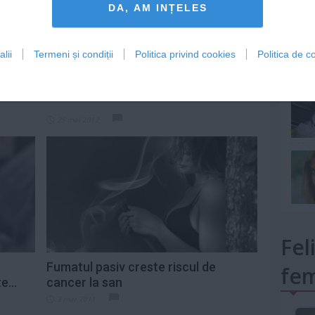
DA, AM INȚELES
lii
Termeni și condiții
Politica privind cookies
Politica de co
mult»
za
Piano Bar
25 mai 2012
Fel
Fumatul pasiv creste riscul de
fem
e...
cancer la san
3 mar 2011