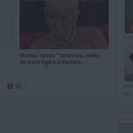
Ti-a
Monica Tatoiu: "Tatal meu, medic,
mi-a pus tigara si bautura...
8 noi 2010
1
2
Un b
flori
Vezi 