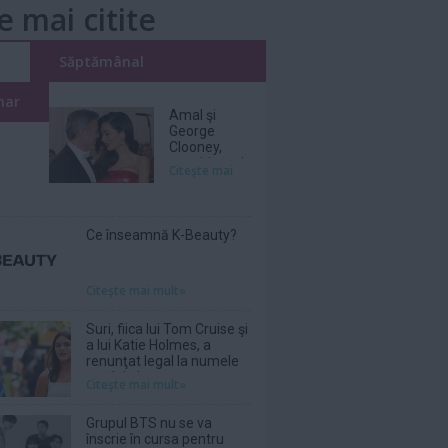
e mai citite
i
Săptămânal
nar
Amal şi
George
Clooney,
nevoiţi să-şi
Citeşte mai
părăsească
vila de lux
din cauza
incendiilor
Ce înseamnă K-Beauty?
Citeşte mai mult»
Suri, fiica lui Tom Cruise şi
a lui Katie Holmes, a
renunţat legal la numele
tatălui ei
Citeşte mai mult»
Grupul BTS nu se va
înscrie în cursa pentru