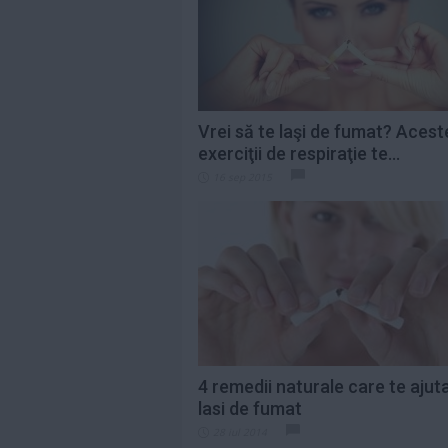
să-şi părăsească
vila de...
Citeste mai mult»
Prim-ministrul
grec Kyriakos
Mitsotakis i-a
„mulţumit”...
Citeste mai mult»
Vrei să te laşi de fumat? Acest
exerciţii de respiraţie te...
Prințul George a
16 sep 2015
împlinit 13 ani.
Imaginile făcute...
Citeste mai mult»
4 remedii naturale care te ajut
lasi de fumat
28 iul 2014