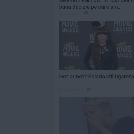
Gwyneth Paltrow: "A fost cea 
buna decizie pe care am...
5 iul 2013
Hot or not? Palaria stil tigareta
15 apr 2013