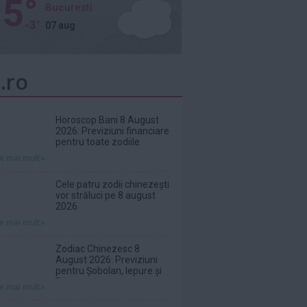
5°
Bucuresti
-3°
07 aug
.ro
Horoscop Bani 8 August
2026: Previziuni financiare
pentru toate zodiile
te mai mult»
Cele patru zodii chinezești
vor străluci pe 8 august
2026
te mai mult»
Zodiac Chinezesc 8
August 2026: Previziuni
pentru Șobolan, Iepure și
Dragon
te mai mult»