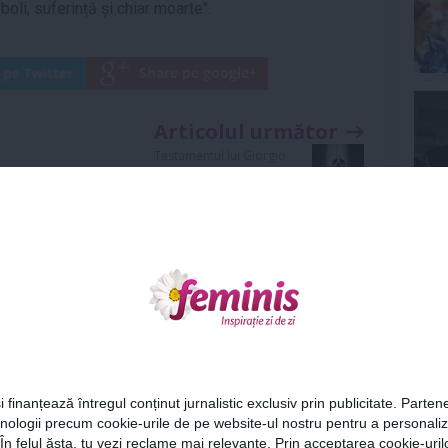
oli, suferință și chiar moarte''.
Articolul următor
Testamentul lui Giorgio
Armani - Casa de modă va
fi deţinută de fundaţia care îi poartă
Ne
numele
Cel
i finanțează întregul conținut jurnalistic exclusiv prin publicitate. Partene
hnologii precum cookie-urile de pe website-ul nostru pentru a personali
Az
 În felul ăsta, tu vezi reclame mai relevante. Prin acceptarea cookie-urilo