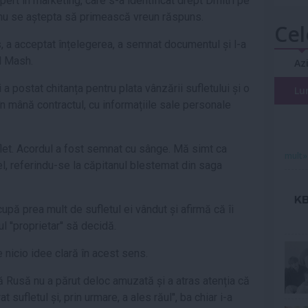
pert în marketing, care s-a identificat drept Dmitri pe
e nu se aștepta să primească vreun răspuns.
Cel
, a acceptat înțelegerea, a semnat documentul și l-a
ul Mash.
Az
a postat chitanța pentru plata vânzării sufletului și o
Lu
 în mână contractul, cu informațiile sale personale
let. Acordul a fost semnat cu sânge. Mă simt ca
mult»
 el, referindu-se la căpitanul blestemat din saga
pă prea mult de sufletul ei vândut și afirmă că îi
 ''proprietar'' să decidă.
re nicio idee clară în acest sens.
 Rusă nu a părut deloc amuzată și a atras atenția că
 sufletul și, prin urmare, a ales răul'', ba chiar i-a