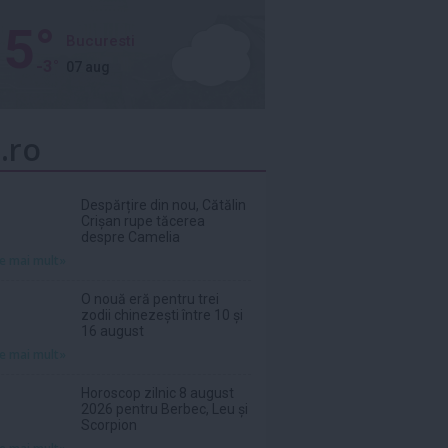
5°
Bucuresti
-3°
07 aug
.ro
Despărțire din nou, Cătălin
Crișan rupe tăcerea
despre Camelia
te mai mult»
O nouă eră pentru trei
zodii chinezești între 10 și
16 august
te mai mult»
Horoscop zilnic 8 august
2026 pentru Berbec, Leu și
Scorpion