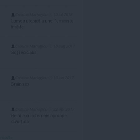
Cristina Marioglou
10 iul 2018
Lumea utopică a unei feministe
înrăite
Cristina Marioglou
18 aug 2017
Soț reciclabil
Cristina Marioglou
10 iun 2017
Brain sex
Cristina Marioglou
22 apr 2017
Relație cu o femeie aproape
divorțată
 mult»