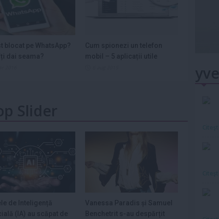
st blocat pe WhatsApp?
Cum spionezi un telefon
ți dai seama?
mobil – 5 aplicații utile
yve
ar 2016
6 aug 2015
op Slider
Citeş
Citeş
e de Inteligență
Vanessa Paradis și Samuel
icială (IA) au scăpat de
Benchetrit s-au despărțit