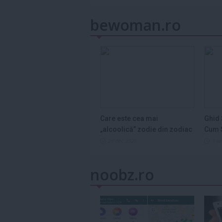
bewoman.ro
Care este cea mai
Ghid 
„alcoolică” zodie din zodiac
Cum S
și de ce...
Legum
29 dec 2025
3 s
noobz.ro