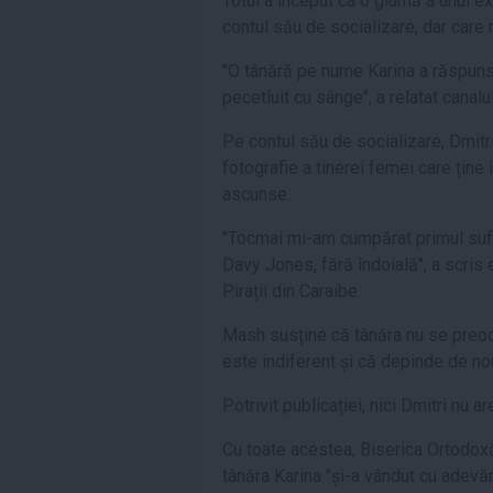
Totul a început ca o glumă a unui ex
contul său de socializare, dar car
''O tânără pe nume Karina a răspuns
pecetluit cu sânge'', a relatat canal
Pe contul său de socializare, Dmitri 
fotografie a tinerei femei care ține
ascunse.
''Tocmai mi-am cumpărat primul suf
Davy Jones, fără îndoială'', a scris
Pirații din Caraibe.
Mash susține că tânăra nu se preocu
este indiferent și că depinde de noul
Potrivit publicației, nici Dmitri nu a
Cu toate acestea, Biserica Ortodoxă
tânăra Karina ''și-a vândut cu adevărat