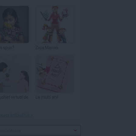
m spus?
Ziua Mamei
uchet virtual de
La multi ani!
toate felicitările »