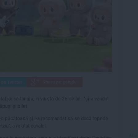
t joi că tânăra, în vârstă de 26 de ani, ''și-a vândut
ăpuși și bilet.
t-o păcătoasă și i-a recomandat să se ducă repede
rziu'', a relatat canalul.
Mai