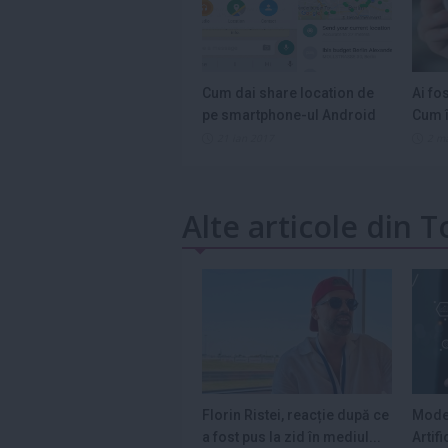
Cum dai share location de
Ai fo
pe smartphone-ul Android
Cum î
21 ian 2017
2 m
Alte articole din T
Florin Ristei, reacție după ce
Model
a fost pus la zid în mediul...
Artif