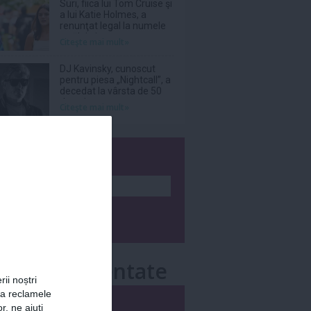
Suri, fiica lui Tom Cruise şi
a lui Katie Holmes, a
renunţat legal la numele
tatălui ei
Citeşte mai mult»
DJ Kavinsky, cunoscut
pentru piesa „Nightcall”, a
decedat la vârsta de 50
de ani
Citeşte mai mult»
wsletter
e mai comentate
rii noștri
za reclamele
i
Săptămânal
r, ne ajuți