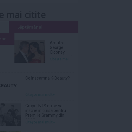
e mai citite
i
Săptămânal
nar
Amal şi
George
Clooney,
nevoiţi să-şi
Citeşte mai
părăsească
vila de lux
din cauza
incendiilor
Ce înseamnă K-Beauty?
Citeşte mai mult»
Grupul BTS nu se va
înscrie în cursa pentru
Premiile Grammy din
2027
Citeşte mai mult»