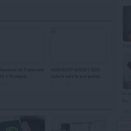
Ti-a
Sezonier de Tratament:
HOROSCOP AUGUST 2025:
ă-ți Protejezi
Luna în care îți arzi pielea,
ele din...
nervii și...
ep 2025
9 iun 2025
Un b
flori
Vezi 