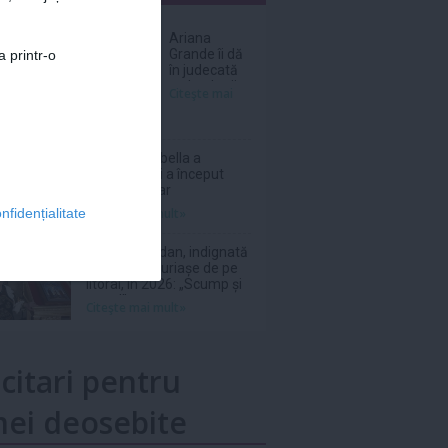
nar
Ariana
Grande îi dă
a printr-o
în judecată
pe hackerii
Citeşte mai
care ar fi
vândut
online
melodii şi
Prințesa Isabella a
fotografii
Danemarcei a început
nelansate
stagiul militar
Citeşte mai mult»
nfidențialitate
Saveta Bogdan, indignată
de prețurile uriașe de pe
litoral, în 2026: „Scump și
prost!”
Citeşte mai mult»
icitari pentru
ei deosebite