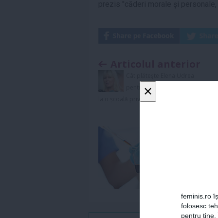
prezis ''căderi morale și personale, b
Articolul anterior
Cât plăteşte Elena Udrea
×
pentru educaţia fiicei sale,
la o școală privată
feminis.ro îș
folosesc te
pentru tine.