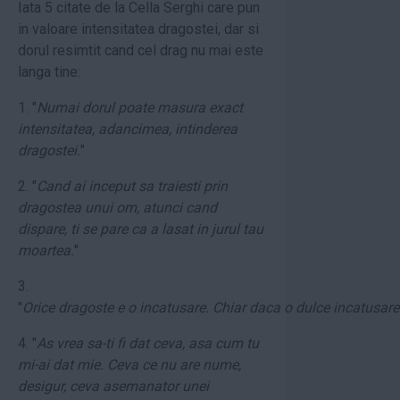
Iata 5 citate de la Cella Serghi care pun
in valoare intensitatea dragostei, dar si
dorul resimtit cand cel drag nu mai este
langa tine:
1. "
Numai dorul poate masura exact
intensitatea, adancimea, intinderea
dragostei.
"
2. "
Cand ai inceput sa traiesti prin
dragostea unui om, atunci cand
dispare, ti se pare ca a lasat in jurul tau
moartea.
"
3.
"
Orice dragoste e o incatusare. Chiar daca o dulce incatusare
4. "
As vrea sa-ti fi dat ceva, asa cum tu
mi-ai dat mie. Ceva ce nu are nume,
desigur, ceva asemanator unei