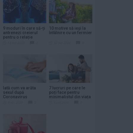
9 moduri în care să-ți
10 motive să ieși la
antrenezi creierul
întâlnire cu un fermier
pentru o relație
14 oct 2020
0
12 oct 2020
0
Iată cum va arăta
7 lucruri pe care le
sexul după
poți face pentru
Coronavirus
minimalistul din viața
ta
9 oct 2020
0
5 oct 2020
0