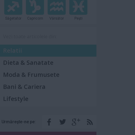
Săgetator
Capricorn
Vărsător
Peşti
Vezi toate articolele din:
Relatii
Dieta & Sanatate
Moda & Frumusete
Bani & Cariera
Lifestyle
Urmăreşte-ne pe: