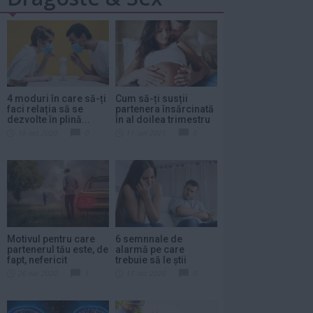
4 moduri în care să-ți
Cum să-ți susții
faci relația să se
partenera însărcinată
dezvolte în plină...
în al doilea trimestru
16 oct 2020
0
11 ian 2021
0
Motivul pentru care
6 semnnale de
partenerul tău este, de
alarmă pe care
fapt, nefericit
trebuie să le știi
pentru a evita...
26 noi 2020
1
15 oct 2020
0