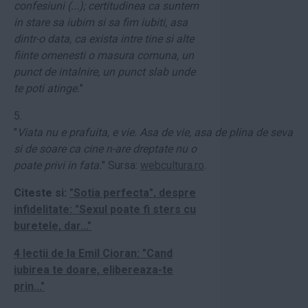
confesiuni (...); certitudinea ca suntem
in stare sa iubim si sa fim iubiti, asa
dintr-o data, ca exista intre tine si alte
fiinte omenesti o masura comuna, un
punct de intalnire, un punct slab unde
te poti atinge.
"
5.
"
Viata nu e prafuita, e vie. Asa de vie, asa de plina de seva
si de soare ca cine n-are dreptate nu o
poate privi in fata.
" Sursa:
webcultura.ro
.
Citeste si:
"Sotia perfecta", despre
infidelitate: "Sexul poate fi sters cu
buretele, dar..."
4 lectii de la Emil Cioran: "Cand
iubirea te doare, elibereaza-te
prin..."