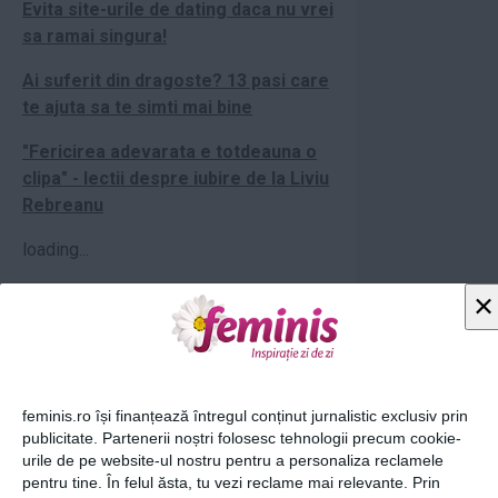
Evita site-urile de dating daca nu vrei
sa ramai singura!
Ai suferit din dragoste? 13 pasi care
te ajuta sa te simti mai bine
"Fericirea adevarata e totdeauna o
clipa" - lectii despre iubire de la Liviu
Rebreanu
loading...
×
Articolul următor
feminis.ro își finanțează întregul conținut jurnalistic exclusiv prin
publicitate. Partenerii noștri folosesc tehnologii precum cookie-
urile de pe website-ul nostru pentru a personaliza reclamele
pentru tine. În felul ăsta, tu vezi reclame mai relevante. Prin
Ti-a placut acest articol? Urmareste-ne