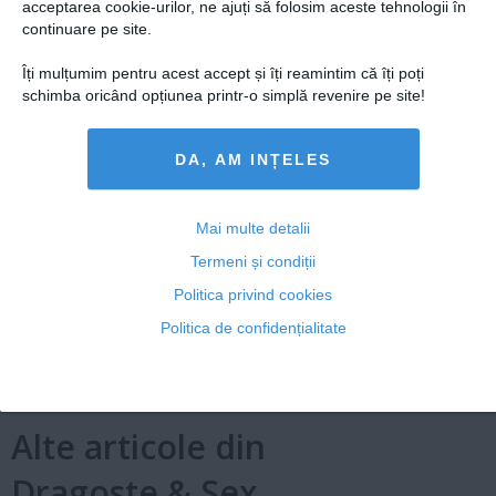
acceptarea cookie-urilor, ne ajuți să folosim aceste tehnologii în
si pe
FACEBOOK
continuare pe site.
Îți mulțumim pentru acest accept și îți reamintim că îți poți
schimba oricând opțiunea printr-o simplă revenire pe site!
Adaugă un comentariu
Intră în contul tău pentru a posta un
DA, AM INȚELES
comentariu.
sau
Mai multe detalii
Termeni și condiții
Politica privind cookies
Politica de confidențialitate
Alte articole din
Dragoste & Sex