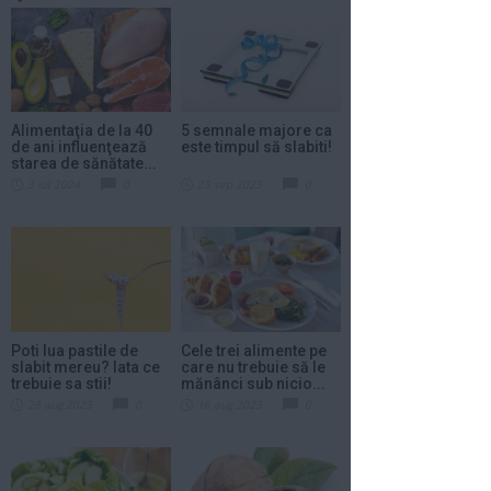
Alimentaţia de la 40
5 semnale majore ca
de ani influenţează
este timpul să slabiti!
starea de sănătate...
3 iul 2024
0
25 sep 2023
0
Poti lua pastile de
Cele trei alimente pe
slabit mereu? Iata ce
care nu trebuie să le
trebuie sa stii!
mănânci sub nicio...
28 aug 2023
0
16 aug 2023
0