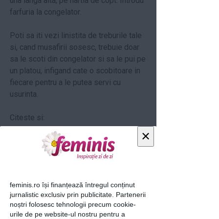
una langa alta, pe hartia de copt. Introdu
farfuria la congelator.
Poti sa iti vezi linistita de treburile tale
si, cand musafirii sosesc, trebuie doar
sa le scoti din congelator si sa le pui pe
un platou, infigand cate o scobitoare in
fiecare pentru a le putea servi cu
usurinta.
Citeste si:
×
Bautura iernii: Ciocolata calda cu
crema de whisky si nalbe
loading...
feminis.ro își finanțează întregul conținut
jurnalistic exclusiv prin publicitate. Partenerii
noștri folosesc tehnologii precum cookie-
urile de pe website-ul nostru pentru a