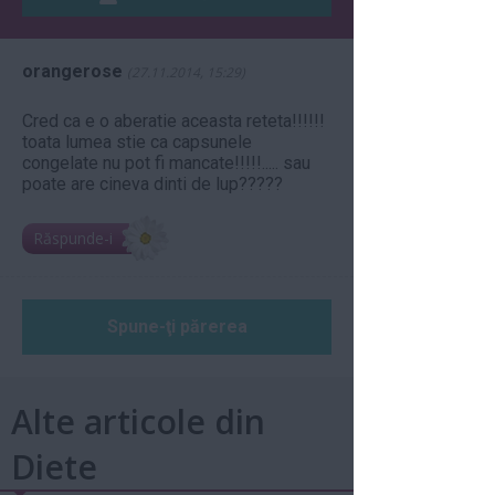
orangerose
(27.11.2014, 15:29)
Cred ca e o aberatie aceasta reteta!!!!!!
toata lumea stie ca capsunele
congelate nu pot fi mancate!!!!!..... sau
poate are cineva dinti de lup?????
Răspunde-i
Spune-ţi părerea
Alte articole din
Diete