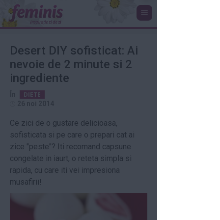
Desert DIY sofisticat: Ai
nevoie de 2 minute si 2
ingrediente
În
DIETE
26 noi 2014
Ce zici de o gustare delicioasa,
sofisticata si pe care o prepari cat ai
zice "peste"? Iti recomand capsune
congelate in iaurt, o reteta simpla si
rapida, cu care iti vei impresiona
musafirii!