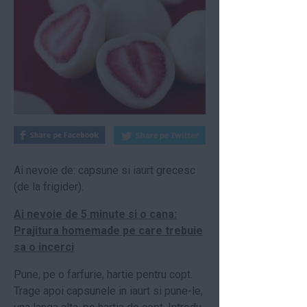
Ai nevoie de: capsune si iaurt grecesc
(de la frigider).
Ai nevoie de 5 minute si o cana:
Prajitura homemade pe care trebuie
sa o incerci
Pune, pe o farfurie, hartie pentru copt.
Trage apoi capsunele in iaurt si pune-le,