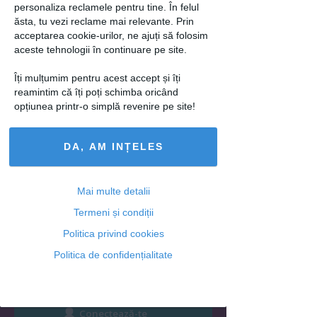
Articolul următor
personaliza reclamele pentru tine. În felul
ăsta, tu vezi reclame mai relevante. Prin
acceptarea cookie-urilor, ne ajuți să folosim
aceste tehnologii în continuare pe site.
Îți mulțumim pentru acest accept și îți
Ti-a placut acest articol? Urmareste-ne
reamintim că îți poți schimba oricând
si pe
FACEBOOK
opțiunea printr-o simplă revenire pe site!
DA, AM INȚELES
Adaugă un comentariu
Intră în contul tău pentru a posta un
Mai multe detalii
comentariu.
Termeni și condiții
sau
Politica privind cookies
Politica de confidențialitate