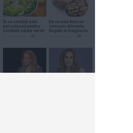
În ce condiții este
De ce este bine să
periculoasă pentru
consumi alimente
sănătate salata verde
bogate în magneziu
24 mar 2023
0
24 mar 2023
0
Ce dietă ține Mihaela
Mihaela Bilic, despre
Bilic. Alimentele care
dieta vegetariană:
se regăsesc în...
”Grăbește instalarea...
22 mar 2023
0
13 mar 2023
0