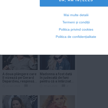
Mai multe detalii
Termeni și condiții
Prinţesa de Wales a
Sofía Vergara,
fost externată şi se
„Griselda” pe Netflix,
Politica privind cookies
află la domiciliul...
transmite un mesaj...
Politica de confidențialitate
29 ian 2024
1
25 ian 2024
1
A doua plângere care
Madonna a fost dată
îl vizează pe Gerard
în judecată de fani
Depardieu, respinsă...
pentru că a întârziat...
22 ian 2024
1
19 ian 2024
2