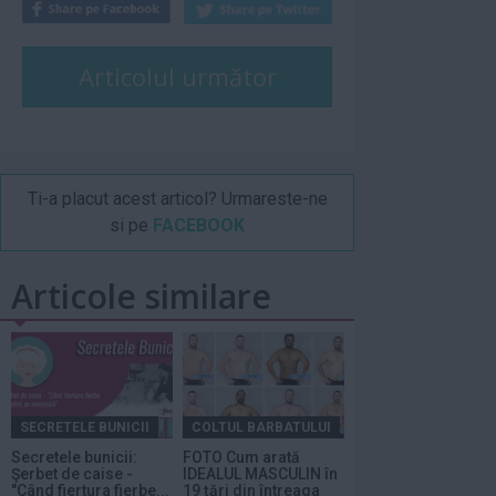
Articolul următor
Ti-a placut acest articol? Urmareste-ne
si pe
FACEBOOK
Articole similare
SECRETELE BUNICII
COLTUL BARBATULUI
Secretele bunicii:
FOTO Cum arată
Şerbet de caise -
IDEALUL MASCULIN în
"Când fiertura fierbe...
19 ţări din întreaga