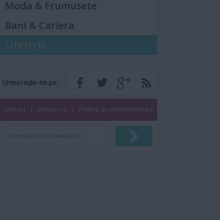
Moda & Frumusete
Bani & Cariera
Lifestyle
Urmăreşte-ne pe:
Contact
|
Despre noi
|
Politică de confidenţialitate