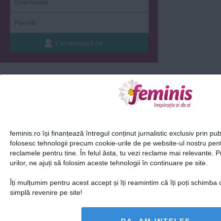
Alte articole din
Monden
feminis.ro își finanțează întregul conținut jurnalistic exclusiv prin publ
folosesc tehnologii precum cookie-urile de pe website-ul nostru pen
reclamele pentru tine. În felul ăsta, tu vezi reclame mai relevante. 
urilor, ne ajuți să folosim aceste tehnologii în continuare pe site.
Travis Kelce a urmat
Oana Roman, mesaj
exemplul iubitei sale,
emoționant de
Îți mulțumim pentru acest accept și îți reamintim că îți poți schimba 
Taylor Swift, şi a...
Valentine's Day:
simplă revenire pe site!
„Sărbătoresc...
19 feb 2024
0
14 feb 2024
0
DA, AM INȚELES