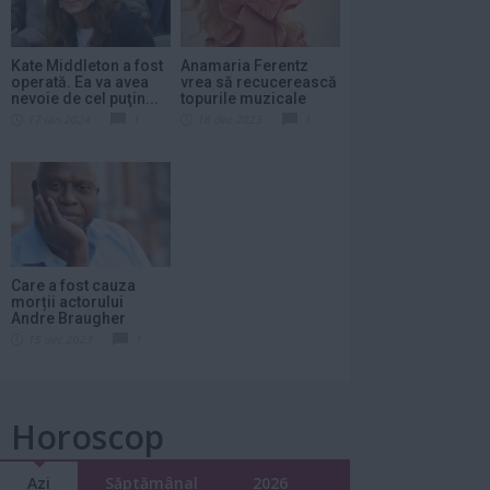
Kate Middleton a fost
Anamaria Ferentz
operată. Ea va avea
vrea să recucerească
nevoie de cel puţin...
topurile muzicale
din...
17 ian 2024
1
18 dec 2023
1
Care a fost cauza
morții actorului
Andre Braugher
15 dec 2023
1
Horoscop
Azi
Săptămânal
2026