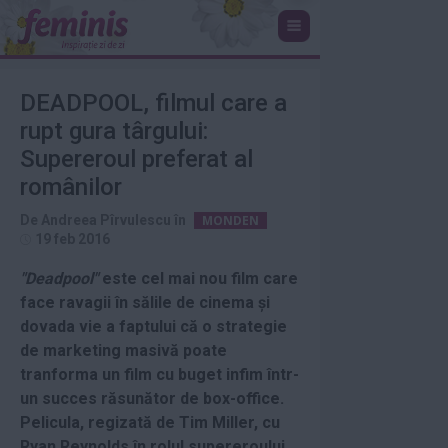
DEADPOOL, filmul care a
rupt gura târgului:
Supereroul preferat al
românilor
De
Andreea Pîrvulescu
în
MONDEN
19 feb 2016
"Deadpool"
este cel mai nou film care
face ravagii în sălile de cinema şi
dovada vie a faptului că o strategie
de marketing masivă poate
tranforma un film cu buget infim într-
un succes răsunător de box-office.
Pelicula, regizată de Tim Miller, cu
Ryan Reynolds în rolul supereroului