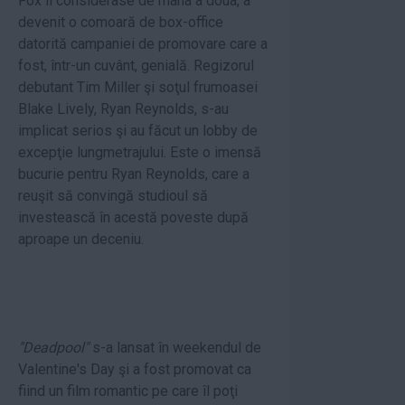
Fox îl considerase de mâna a doua, a
devenit o comoară de box-office
datorită campaniei de promovare care a
fost, într-un cuvânt, genială. Regizorul
debutant Tim Miller şi soţul frumoasei
Blake Lively, Ryan Reynolds, s-au
implicat serios şi au făcut un lobby de
excepţie lungmetrajului. Este o imensă
bucurie pentru Ryan Reynolds, care a
reuşit să convingă studioul să
investească în acestă poveste după
aproape un deceniu.
"Deadpool"
s-a lansat în weekendul de
Valentine's Day şi a fost promovat ca
fiind un film romantic pe care îl poţi