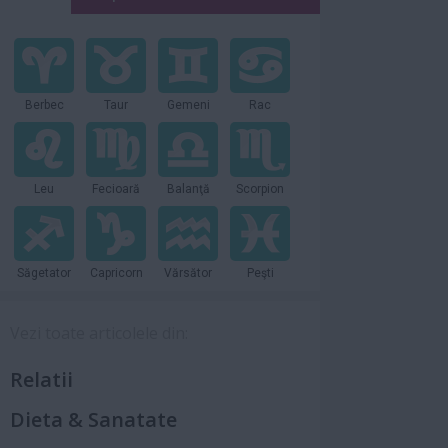
Berbec
Taur
Gemeni
Rac
Leu
Fecioară
Balanţă
Scorpion
Săgetator
Capricorn
Vărsător
Peşti
Vezi toate articolele din:
Relatii
Dieta & Sanatate