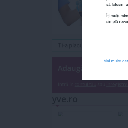
să folosim a
Îți mulțumim
simplă reven
Ti-a placut acest articol? 
Mai multe deta
Adaugă un coment
Intră în
contul tău
sau
înregistre
yve.ro