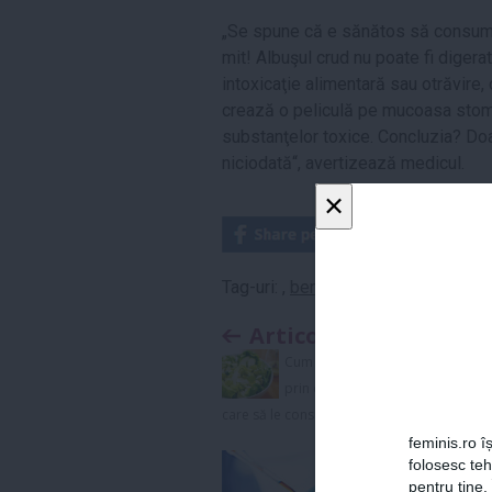
„Se spune că e sănătos să consumi 
mit! Albuşul crud nu poate fi diger
intoxicaţie alimentară sau otrăvire,
crează o peliculă pe mucoasa stomac
substanţelor toxice. Concluzia? Doa
niciodată“, avertizează medicul.
×
Tag-uri:
,
beneficii
,
ou
,
sanatate
Articolul anterior
Cum previi hipertensiunea
prin dietă. Alimente pe
care să le consumi frecvent
feminis.ro îș
folosesc te
pentru tine.