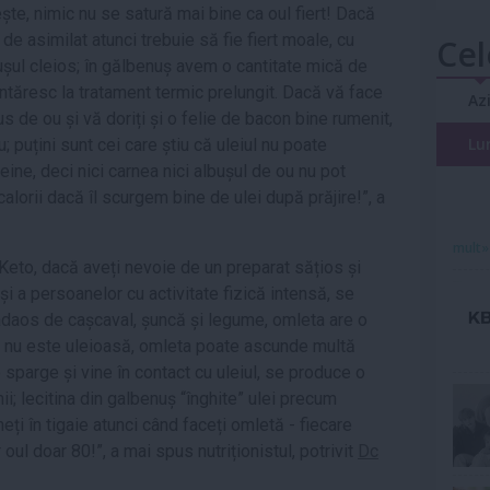
te, nimic nu se satură mai bine ca oul fiert! Dacă
i de asimilat atunci trebuie să fie fiert moale, cu
Cel
șul cleios; în gălbenuș avem o cantitate mică de
ntăresc la tratament termic prelungit. Dacă vă face
Az
s de ou și vă doriți și o felie de bacon bine rumenit,
Lu
u; puțini sunt cei care știu că uleiul nu poate
ine, deci nici carnea nici albușul de ou nu pot
calorii dacă îl scurgem bine de ulei după prăjire!”, a
mult»
 Keto, dacă aveți nevoie de un preparat sățios și
 și a persoanelor cu activitate fizică intensă, se
daos de cașcaval, șuncă și legume, omleta are o
că nu este uleioasă, omleta poate ascunde multă
sparge și vine în contact cu uleiul, se produce o
i; lecitina din galbenuș “înghite” ulei precum
ți în tigaie atunci când faceți omletă - fiecare
r oul doar 80!”, a mai spus nutriționistul, potrivit
Dc