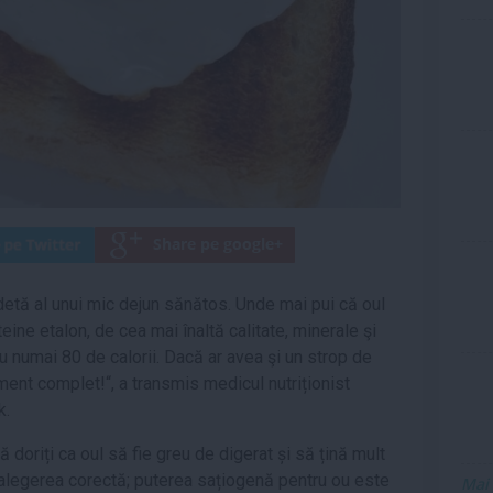
detă al unui mic dejun sănătos. Unde mai pui că oul
eine etalon, de cea mai înaltă calitate, minerale şi
cu numai 80 de calorii. Dacă ar avea şi un strop de
ment complet!“, a transmis medicul nutriționist
k.
ă doriți ca oul să fie greu de digerat și să țină mult
e alegerea corectă; puterea sațiogenă pentru ou este
Mai