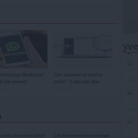
yve
st blocat pe WhatsApp?
Cum spionezi un telefon
Citeş
ți dai seama?
mobil – 5 aplicații utile
ar 2016
6 aug 2015
Citeş
o
 vrem să ardem calorii
Cat de bine este sa mancam