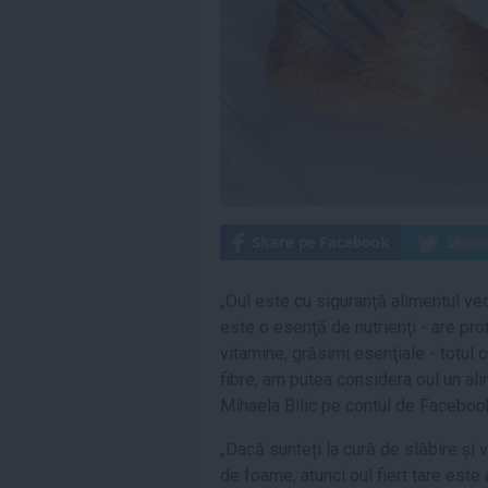
„Oul este cu siguranţă alimentul ve
este o esenţă de nutrienţi - are prot
vitamine, grăsimi esenţiale - totul 
fibre, am putea considera oul un ali
Mihaela Bilic pe contul de Faceboo
„Dacă sunteți la cură de slăbire și v
de foame, atunci oul fiert tare est