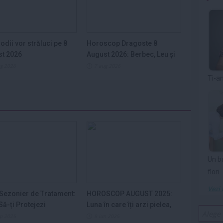
zodii vor străluci pe 8
Horoscop Dragoste 8
st 2026
August 2026: Berbec, Leu și
Balanță sub...
ug 2026
7 aug 2026
Ti-a
Un b
flori
Vezi 
Sezonier de Tratament:
HOROSCOP AUGUST 2025:
ă-ți Protejezi
Luna în care îți arzi pielea,
ele din...
nervii și...
ep 2025
9 iun 2025