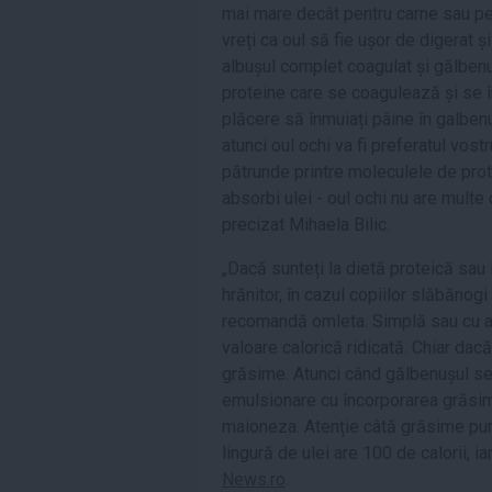
mai mare decât pentru carne sau peș
vreți ca oul să fie ușor de digerat ș
albușul complet coagulat și gălbenu
proteine care se coagulează și se î
plăcere să înmuiați pâine în galbenu
atunci oul ochi va fi preferatul vostr
pătrunde printre moleculele de prote
absorbi ulei - oul ochi nu are multe 
precizat Mihaela Bilic.
„Dacă sunteți la dietă proteică sau
hrănitor, în cazul copiilor slăbănogi
recomandă omleta. Simplă sau cu a
valoare calorică ridicată. Chiar da
grăsime. Atunci când gălbenușul se 
emulsionare cu încorporarea grăsimi
maioneza. Atenție câtă grăsime pune
lingură de ulei are 100 de calorii, ia
News.ro
.