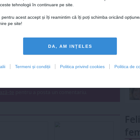
ceste tehnologii în continuare pe site.
Lu
 pentru acest accept și îți reamintim că îți poți schimba oricând opțiune
ire pe site!
mult»
DA, AM INȚELES
Urmareste-ne si pe
FACEBOOK
lii
Termeni și condiții
Politica privind cookies
Politica de co
ariu
0
ază-te
pentru a posta un comentariu.
Fel
fem