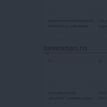
Billie Eilish își face debutul în
Trei 
actorie cu un look radical
augu
7 aug 2026
7 a
bewoman.ro
Care este cea mai
Ghid 
„alcoolică” zodie din zodiac
Cum S
și de ce...
Legum
29 dec 2025
3 s