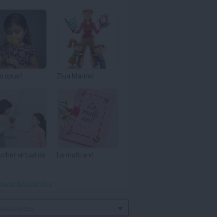
m spus?
Ziua Mamei
uchet virtual de
La multi ani!
toate felicitările »