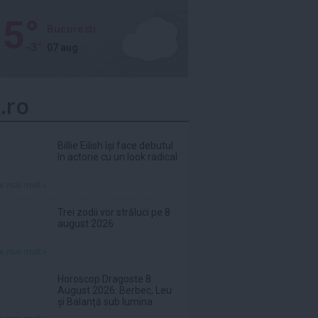
5°
Bucuresti
-3°
07 aug
.ro
Billie Eilish își face debutul
în actorie cu un look radical
te mai mult»
Trei zodii vor străluci pe 8
august 2026
te mai mult»
Horoscop Dragoste 8
August 2026: Berbec, Leu
și Balanță sub lumina
sentimentelor