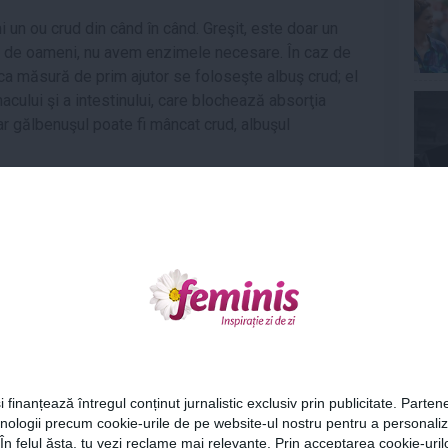
un ou crud din când în când. Greşit, este doar un
at de oameni, nu avem enzimele necesare. În caz de
 ca măsură de prim ajutor se foloseşte albuş crud; el
ului şi a intestinului, care blochează absorţia
r gălbenuşul poate fi mâncat crud, albuşul
Ne
Articolul următor
Care este condimentul ce
ar putea să ardă rapid
grăsimea corporală
Cel
i finanțează întregul conținut jurnalistic exclusiv prin publicitate. Partene
hnologii precum cookie-urile de pe website-ul nostru pentru a personali
Az
 În felul ăsta, tu vezi reclame mai relevante. Prin acceptarea cookie-urilo