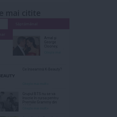
e mai citite
i
Săptămânal
nar
Amal şi
George
Clooney,
nevoiţi să-şi
Citeşte mai
părăsească
vila de lux
din cauza
incendiilor
Ce înseamnă K-Beauty?
Citeşte mai mult»
Grupul BTS nu se va
înscrie în cursa pentru
Premiile Grammy din
2027
Citeşte mai mult»