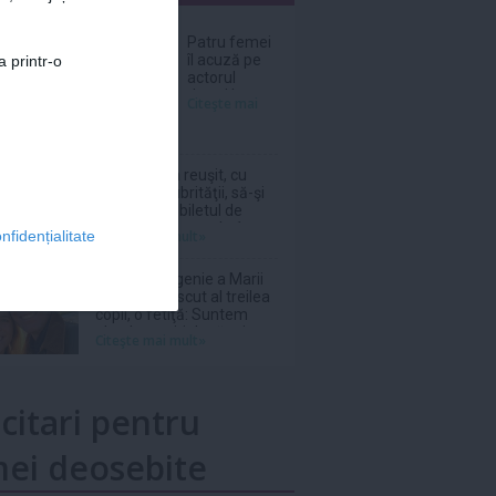
nar
Patru femei
îl acuză pe
a printr-o
actorul
Jared Leto
Citeşte mai
de agresiuni
sexuale
O italiancă a reuşit, cu
ajutorul salubrităţii, să-şi
recupereze biletul de
loterie în valoare de 1
Citeşte mai mult»
nfidențialitate
milion de euro aruncat la
gunoi
Prinţesa Eugenie a Marii
Britanii a născut al treilea
copil, o fetiţă: Suntem
absolut topiţi după micuţa
Citeşte mai mult»
noastră
icitari pentru
ei deosebite