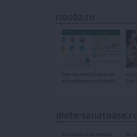
noobz.ro
Cum dai share location de
Ai fo
pe smartphone-ul Android
Cum î
21 ian 2017
2 m
diete-sanatoase.r
Ghid pentru o alimentație
De ce