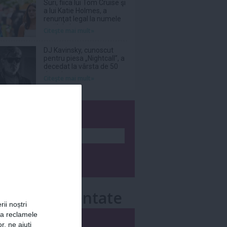
Suri, fiica lui Tom Cruise şi
a lui Katie Holmes, a
renunţat legal la numele
tatălui ei
Citeşte mai mult»
DJ Kavinsky, cunoscut
pentru piesa „Nightcall”, a
decedat la vârsta de 50
de ani
Citeşte mai mult»
wsletter
e mai comentate
rii noștri
za reclamele
i
Săptămânal
r, ne ajuți