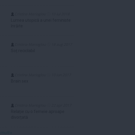
Cristina Marioglou
10 iul 2018
Lumea utopică a unei feministe
înrăite
Cristina Marioglou
18 aug 2017
Soț reciclabil
Cristina Marioglou
10 iun 2017
Brain sex
Cristina Marioglou
22 apr 2017
Relație cu o femeie aproape
divorțată
 mult»