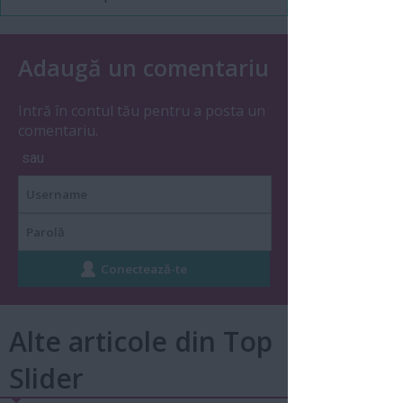
Adaugă un comentariu
Intră în contul tău pentru a posta un
comentariu.
sau
Alte articole din Top
Slider