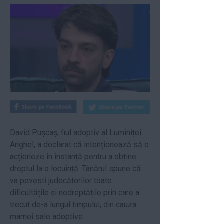
David Pușcaș, fiul adoptiv al Luminiței
Anghel, a declarat că intenționează să o
acționeze în instanță pentru a obține
dreptul la o locuință. Tânărul spune că
va povesti judecătorilor toate
dificultățile și nedreptățile prin care a
trecut de-a lungul timpului, din cauza
mamei sale adoptive.