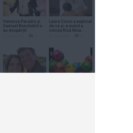
Vanessa Paradis și
Laura Cosoi a explicat
Samuel Benchetrit s-
de ce și-a numit a
au despărțit
cincea fiică Nina....
6 aug 2026
0
5 aug 2026
0
Prinţesa Eugenie a
O italiancă a reuşit, cu
Marii Britanii a născut
ajutorul salubrităţii,
al treilea copil, o...
să-şi...
5 aug 2026
0
5 aug 2026
0