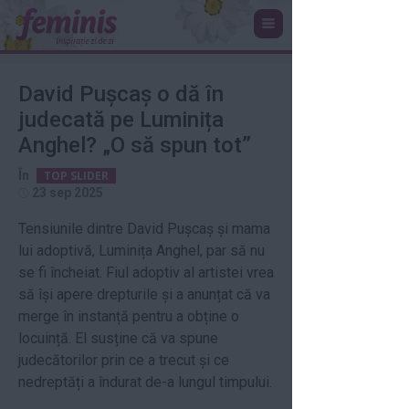
David Pușcaș o dă în
judecată pe Luminița
Anghel? „O să spun tot”
În
TOP SLIDER
23 sep 2025
Tensiunile dintre David Pușcaș și mama
lui adoptivă, Luminița Anghel, par să nu
se fi încheiat. Fiul adoptiv al artistei vrea
să își apere drepturile și a anunțat că va
merge în instanță pentru a obține o
locuință. El susține că va spune
judecătorilor prin ce a trecut și ce
nedreptăți a îndurat de-a lungul timpului.