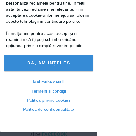
povestit că în acea perioadă David avea
personaliza reclamele pentru tine. În felul
ieșiri agresive, care i-au provocat
ăsta, tu vezi reclame mai relevante. Prin
teamă. De asemenea, artista a primit
acceptarea cookie-urilor, ne ajuți să folosim
aceste tehnologii în continuare pe site.
mesaje cu amenințări la adresa vieții ei
și a soțului său, Silviu Dumitriade, motiv
Îți mulțumim pentru acest accept și îți
pentru care a mers la poliție.
reamintim că îți poți schimba oricând
opțiunea printr-o simplă revenire pe site!
loading...
DA, AM INȚELES
Mai multe detalii
Termeni și condiții
Articolul următor
Politica privind cookies
Politica de confidențialitate
Ti-a placut acest articol? Urmareste-ne
si pe
FACEBOOK