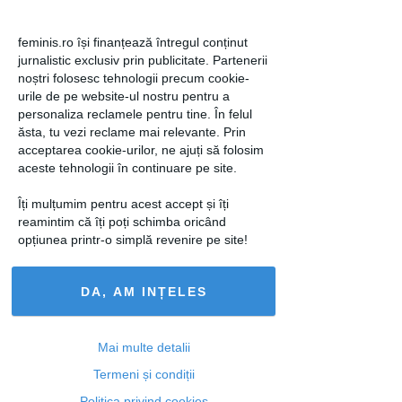
Citeste articolul complet pe
YVE.ro
feminis.ro își finanțează întregul conținut
loading...
jurnalistic exclusiv prin publicitate. Partenerii
noștri folosesc tehnologii precum cookie-
urile de pe website-ul nostru pentru a
personaliza reclamele pentru tine. În felul
ăsta, tu vezi reclame mai relevante. Prin
Articolul următor
acceptarea cookie-urilor, ne ajuți să folosim
aceste tehnologii în continuare pe site.
Îți mulțumim pentru acest accept și îți
reamintim că îți poți schimba oricând
opțiunea printr-o simplă revenire pe site!
Ti-a placut acest articol? Urmareste-ne
si pe
FACEBOOK
DA, AM INȚELES
Articole similare
Mai multe detalii
Termeni și condiții
Politica privind cookies