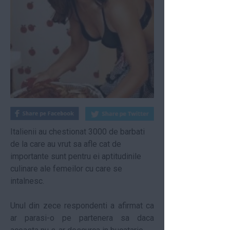
Italienii au chestionat 3000 de barbati
de la care au vrut sa afle cat de
importante sunt pentru ei aptitudinile
culinare ale femeilor cu care se
intalnesc.
Unul din zece respondenti a afirmat ca
ar parasi-o pe partenera sa daca