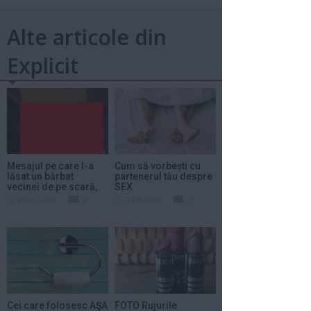
Alte articole din
Explicit
Mesajul pe care l-a
Cum să vorbești cu
lăsat un bărbat
partenerul tău despre
vecinei de pe scară,
SEX
pe...
4 mar 2016
0
3 feb 2020
0
Cei care folosesc AŞA
FOTO Rujurile