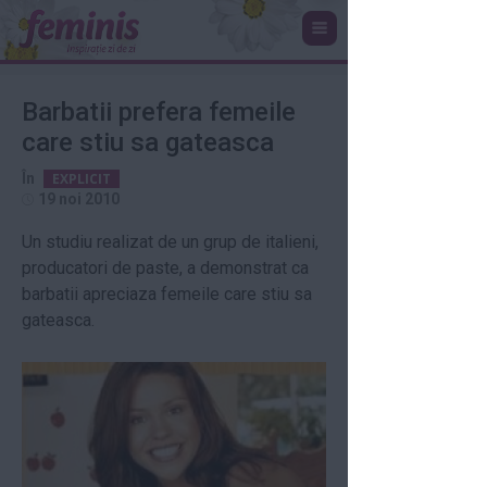
Barbatii prefera femeile
care stiu sa gateasca
În
EXPLICIT
19 noi 2010
Un studiu realizat de un grup de italieni,
producatori de paste, a demonstrat ca
barbatii apreciaza femeile care stiu sa
gateasca.