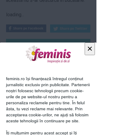
aceasta nu s-ar descurca in bucatarie.
loading...
Articolul următor
×
feminis.ro își finanțează întregul conținut
Ti-a placut acest articol? Urmareste-ne
jurnalistic exclusiv prin publicitate. Partenerii
si pe
FACEBOOK
noștri folosesc tehnologii precum cookie-
urile de pe website-ul nostru pentru a
personaliza reclamele pentru tine. În felul
ăsta, tu vezi reclame mai relevante. Prin
Adaugă un comentariu
acceptarea cookie-urilor, ne ajuți să folosim
aceste tehnologii în continuare pe site.
Intră în contul tău pentru a posta un
comentariu.
Îți mulțumim pentru acest accept și îți