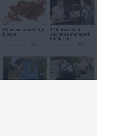
Plouă cu ciocolată, în
17 lucruri ținute
Elveția
secret de managerii
hotelurilor
25 aug 2020
0
20 aug 2020
0
Cazează-te și tu aici
5 reguli de circulație,
contra sumei de...
pe care șoferii le
încalcă frecvent
17 aug 2020
0
4 aug 2020
0