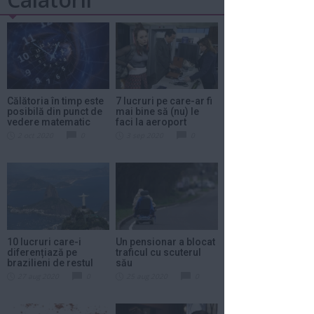
Călătoria în timp este
7 lucruri pe care-ar fi
posibilă din punct de
mai bine să (nu) le
vedere matematic
faci la aeroport
2 oct 2020
0
3 sep 2020
0
10 lucruri care-i
Un pensionar a blocat
diferențiază pe
traficul cu scuterul
brazilieni de restul
său
lumii
27 aug 2020
0
25 aug 2020
0