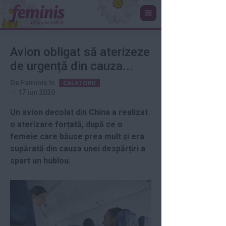
Avion obligat să aterizeze
de urgență din cauza...
De
Feminis
în
CALATORII
17 iun 2020
Un avion decolat din China a realizat
o aterizare forțată, după ce o
femeie care băuse prea mult și era
supărată din cauza unei despărțiri a
spart un hublou.