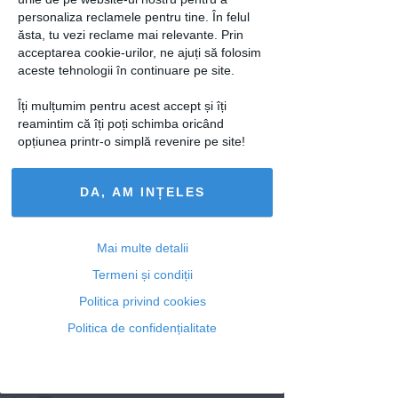
personaliza reclamele pentru tine. În felul
ăsta, tu vezi reclame mai relevante. Prin
Articole similare
acceptarea cookie-urilor, ne ajuți să folosim
aceste tehnologii în continuare pe site.
Îți mulțumim pentru acest accept și îți
reamintim că îți poți schimba oricând
opțiunea printr-o simplă revenire pe site!
DIETE
DIETE
Ce este, cum se
5 efecte pe care le are
DA, AM INȚELES
manifestă și cum se
alcoolul asupra pielii
tratează mahmureala
tale
Mai multe detalii
Termeni și condiții
Politica privind cookies
Politica de confidențialitate
CALATORII
Avion forțat să se
întoarcă din cauza
COVID