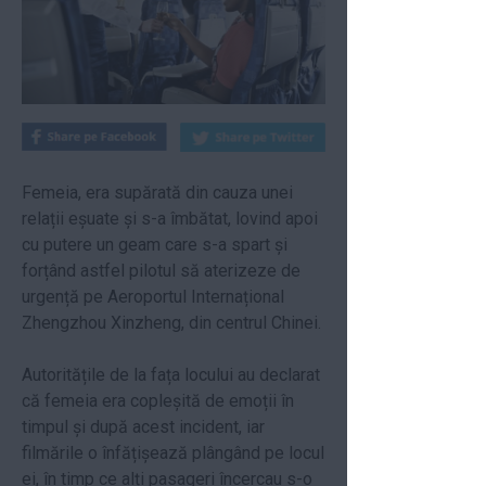
Femeia, era supărată din cauza unei
relații eșuate și s-a îmbătat, lovind apoi
cu putere un geam care s-a spart și
forțând astfel pilotul să aterizeze de
urgență pe Aeroportul Internațional
Zhengzhou Xinzheng, din centrul Chinei.
Autoritățile de la fața locului au declarat
că femeia era copleșită de emoții în
timpul și după acest incident, iar
filmările o înfățișează plângând pe locul
ei, în timp ce alți pasageri încercau s-o