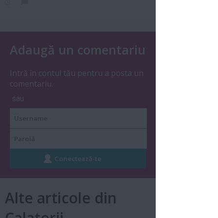
Adaugă un comentariu
Intră în contul tău pentru a posta un
comentariu.
sau
Alte articole din
Calatorii