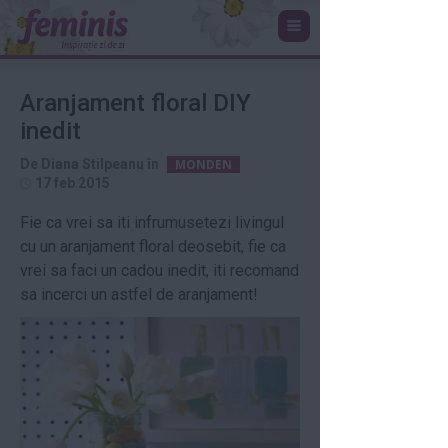
Aranjament floral DIY
inedit
De
Diana Stilpeanu
în
MONDEN
17 feb 2015
Fie ca vrei sa iti infrumusetezi livingul
cu un aranjament floral deosebit, fie ca
vrei sa faci un cadou inedit, iti recomand
sa incerci un astfel de aranjament!