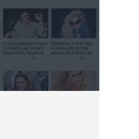
A doua plângere care
Madonna a fost dată
îl vizează pe Gerard
în judecată de fani
Depardieu, respinsă...
pentru că a întârziat...
22 ian 2024
1
19 ian 2024
2
Kate Middleton a fost
Anamaria Ferentz
operată. Ea va avea
vrea să recucerească
nevoie de cel puţin...
topurile muzicale
din...
17 ian 2024
1
18 dec 2023
1