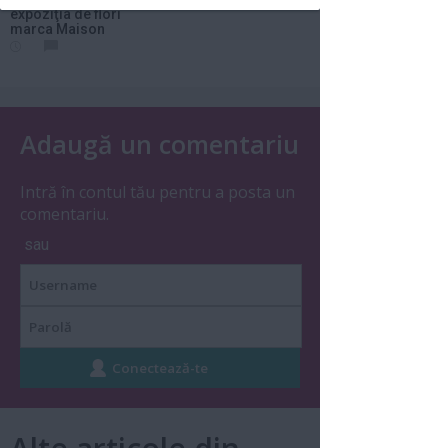
expoziţia de flori
marca Maison
Dadoo...
Adaugă un comentariu
Intră în contul tău pentru a posta un
comentariu.
sau