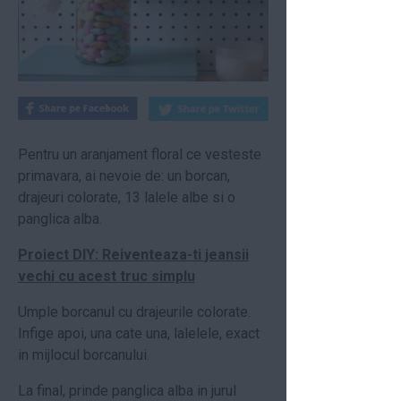
Pentru un aranjament floral ce vesteste
primavara, ai nevoie de: un borcan,
drajeuri colorate, 13 lalele albe si o
panglica alba.
Proiect DIY: Reiventeaza-ti jeansii
vechi cu acest truc simplu
Umple borcanul cu drajeurile colorate.
Infige apoi, una cate una, lalelele, exact
in mijlocul borcanului.
La final, prinde panglica alba in jurul