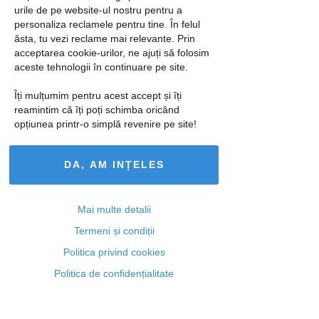
urile de pe website-ul nostru pentru a
personaliza reclamele pentru tine. În felul
ăsta, tu vezi reclame mai relevante. Prin
acceptarea cookie-urilor, ne ajuți să folosim
aceste tehnologii în continuare pe site.
Articolul următor
Îți mulțumim pentru acest accept și îți
reamintim că îți poți schimba oricând
opțiunea printr-o simplă revenire pe site!
Ti-a placut acest articol? Urmareste-ne
DA, AM INȚELES
si pe
FACEBOOK
Articole similare
Mai multe detalii
Termeni și condiții
Politica privind cookies
Politica de confidențialitate
LIFESTYLE
Distracţia continuă la