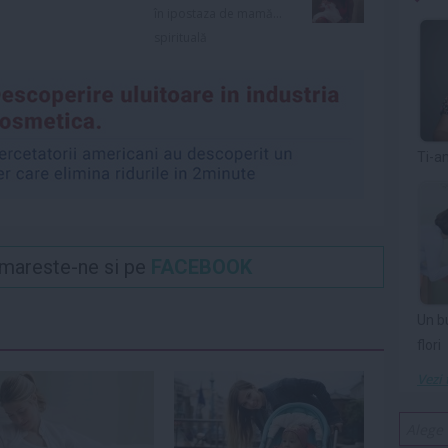
în ipostaza de mamă...
spirituală
Ti-a
Urmareste-ne si pe
FACEBOOK
Un b
flori
Vezi 