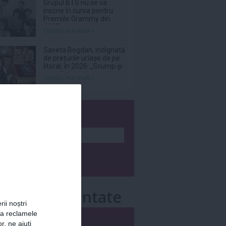
Grupul BTS nu se va
înscrie în cursa pentru
Premiile Grammy din
2027
Citeşte mai mult»
Saveta Bogdan, indignată
de prețurile uriașe de pe
litoral, în 2026: „Scump și
prost!”
Citeşte mai mult»
wsletter
e mai comentate
rii noștri
za reclamele
i
Săptămânal
r, ne ajuți