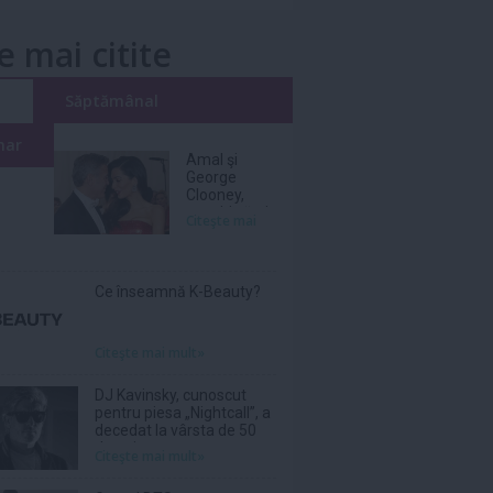
e mai citite
i
Săptămânal
nar
Amal şi
George
Clooney,
nevoiţi să-şi
Citeşte mai
părăsească
vila de lux
din cauza
incendiilor
Ce înseamnă K-Beauty?
Citeşte mai mult»
DJ Kavinsky, cunoscut
pentru piesa „Nightcall”, a
decedat la vârsta de 50
de ani
Citeşte mai mult»