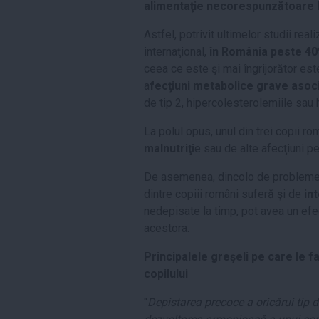
alimentaţie necorespunzătoare l
Astfel, potrivit ultimelor studii real
internaţional,
în România peste 40
ceea ce este şi mai îngrijorător est
a
fecţiuni metabolice grave asoci
de tip 2, hipercolesterolemiile sau 
La polul opus, unul din trei copii ro
malnutriţi
e sau de alte afecţiuni p
De asemenea, dincolo de problemele
dintre copiii români suferă şi de
in
nedepisate la timp, pot avea un ef
acestora.
Principalele greşeli pe care le f
copilului
"
Depistarea precoce a oricărui tip de