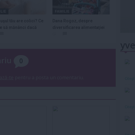
LIE
FAMILIE
uşul tău are colici? Ce
Dana Rogoz, despre
ie să mănânci dacă
diversificarea alimentaţiei
ezi
copilului: "Eu...
yve
ariu
0
ază-te
pentru a posta un comentariu.
Citeş
Citeş