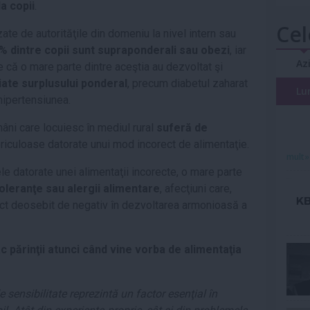
a copii
.
Cel
izate de autorităţile din domeniu la nivel intern sau
% dintre copii sunt supraponderali sau obezi
, iar
Az
e că o mare parte dintre aceştia au dezvoltat şi
ate surplusului ponderal
, precum diabetul zaharat
Lu
hipertensiunea.
mâni care locuiesc în mediul rural
suferă de
ericuloase datorate unui mod incorect de alimentaţie.
mult»
 datorate unei alimentaţii incorecte, o mare parte
toleranţe sau alergii alimentare
, afecţiuni care,
ect deosebit de negativ în dezvoltarea armonioasă a
ac părinţii atunci când vine vorba de alimentaţia
 sensibilitate reprezintă un factor esenţial în