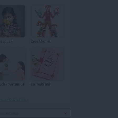
m spus?
Ziua Mamei
uchet virtual de
La multi ani!
toate felicitările »