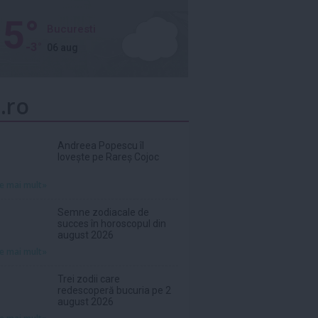
5°
Bucuresti
-3°
06 aug
.ro
Andreea Popescu îl
lovește pe Rareș Cojoc
te mai mult»
Semne zodiacale de
succes în horoscopul din
august 2026
te mai mult»
Trei zodii care
redescoperă bucuria pe 2
august 2026