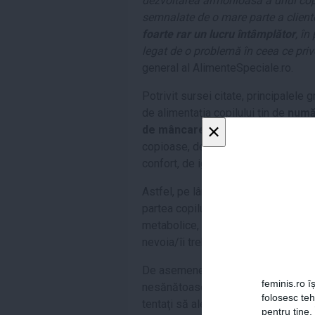
dezvoltarea armonioasă a unui copil
semnalate de o mare parte a client
foarte rar un lucru întâmplător
, în
legat de o problemă în ceea ce priv
general al AlimenteSpeciale.ro.
Potrivit sursei citate, principalele 
de alimentaţia copilului ţin de
număr
×
de mâncare
oferită, de aşa numite
copioase, de alegerea unor aliment
confort, de ignorarea semnalelor ven
Astfel, pe lângă faptul că un părint
partea copilului său şi să îi ofere o
metabolice, acesta nu trebuie să îş
nevoia/îi trebuie sau să îl îndemne
De asemenea, oferirea multor alter
feminis.ro îș
nesănătoase pe care le văd la părinţ
folosesc te
tentaţi să aleagă de cele mai multe
pentru tine.