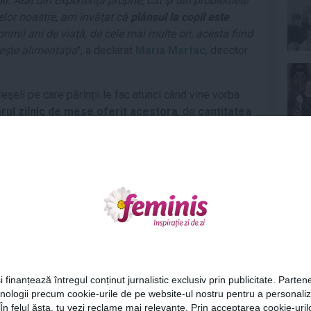
. Atât din experienţa proprie, cât şi din problemele
elor noastre, am învăţat că
plânsul la copil este
 primii ani de viaţă, de cele mai multe ori, acesta fiind
eşte alimentaţia
", a declarat
Maria Martac
, director
greşeli pe care părinţii le fac atunci când vine vorba
ul zilnic de mese oferit acestora
, de
cantitatea
le "
recompense dulci
" primite în urma unor mese
e mai puţin sănătoase din lipsă de timp sau din
Ne
ite din partea copiilor, dar şi de puterea exemplului.
e trebuie să fie foarte atent la semnalele venite din
 alimentaţie echilibrată şi potrivită nevoilor sale
i oblige copilul să mânânce mai mult decât simte
 să consume alimente nepotrivite vârstei lui.
Cel
native în alimentaţie şi exemplul unor mese
i finanțează întregul conținut jurnalistic exclusiv prin publicitate. Partene
i au un efect negativ asupra copiilor, micuţii fiind
hnologii precum cookie-urile de pe website-ul nostru pentru a personali
 ori alimentele procesate, extrem de apetisante şi
Az
 În felul ăsta, tu vezi reclame mai relevante. Prin acceptarea cookie-urilo