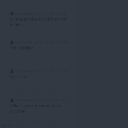
Cristina Marioglou
10 iul 2018
Lumea utopică a unei feministe
înrăite
Cristina Marioglou
18 aug 2017
Soț reciclabil
Cristina Marioglou
10 iun 2017
Brain sex
Cristina Marioglou
22 apr 2017
Relație cu o femeie aproape
divorțată
 mult»