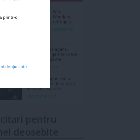
nar
Wim
Wenders
a printr-o
retrage o
scenă dintr-
Citeşte mai
un film în
care
Nastassja
Kinski, pe
Gunther von Hagens,
atunci
anatomistul german care
adolescentă,
expunea cadavre
apărea
''plastinate'', a decedat la
Citeşte mai mult»
nfidențialitate
topless
81 de ani
Phil Collins spune că a
fost la un pas de moarte
în 2024 din cauza
abuzului de alcool
Citeşte mai mult»
icitari pentru
ei deosebite