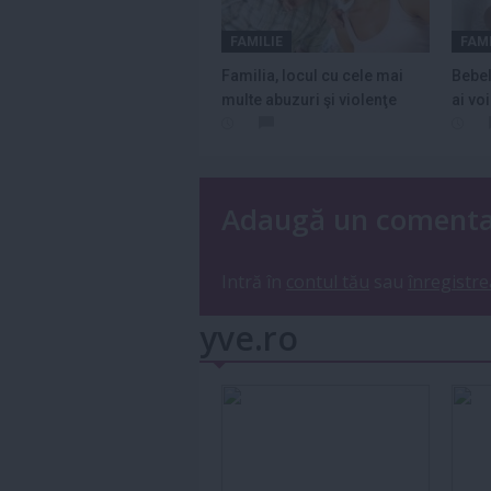
FAMILIE
FAMI
Familia, locul cu cele mai
Bebel
multe abuzuri şi violenţe
ai vo
asupra...
alăpt
Adaugă un coment
Intră în
contul tău
sau
înregistre
yve.ro